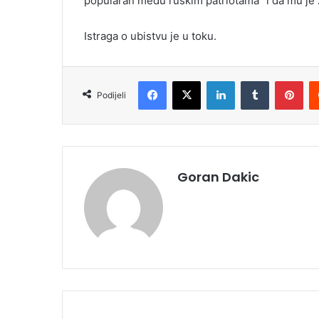
popularan među ruskim patriotama” i da mu je 
Istraga o ubistvu je u toku.
Facebook
X
LinkedIn
Tumblr
Pinterest
Podijeli
Goran Dakic