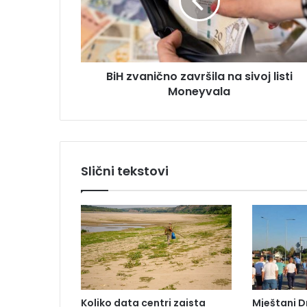
v
d
a
r
n
e
i
s
č
u
BiH zvanično završila na sivoj listi
n
Moneyvala
o
z
a
v
r
š
Slični tekstovi
i
l
a
n
a
s
i
v
o
Koliko data centri zaista
Mještani D
j