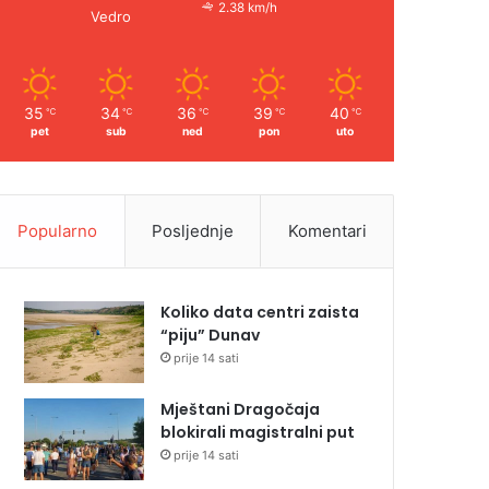
2.38 km/h
Vedro
35
34
36
39
40
℃
℃
℃
℃
℃
pet
sub
ned
pon
uto
Popularno
Posljednje
Komentari
Koliko data centri zaista
“piju” Dunav
prije 14 sati
Mještani Dragočaja
blokirali magistralni put
prije 14 sati