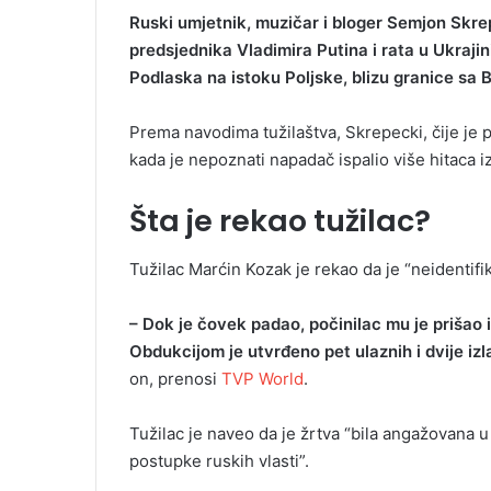
Ruski umjetnik, muzičar i bloger Semjon Skre
predsjednika Vladimira Putina i rata u Ukrajini
Podlaska na istoku Poljske, blizu granice sa Bj
Prema navodima tužilaštva, Skrepecki, čije je 
kada je nepoznati napadač ispalio više hitaca iz
Šta je rekao tužilac?
Tužilac Marćin Kozak je rekao da je “neidentifiko
– Dok je čovek padao, počinilac mu je prišao i
Obdukcijom je utvrđeno pet ulaznih i dvije iz
on, prenosi
TVP World
.
Tužilac je naveo da je žrtva “bila angažovana u
postupke ruskih vlasti”.