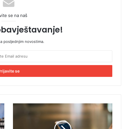
vite se na naš
obavještavanje!
sa posljednjim novostima.
U
k
i
d