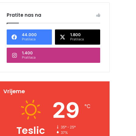
Pratite nas na
44.000
1.800
Pratilaca
Pratilaca
1.400
Pratilaca
Vrijeme
29
℃
Teslic
35º - 25º
37%