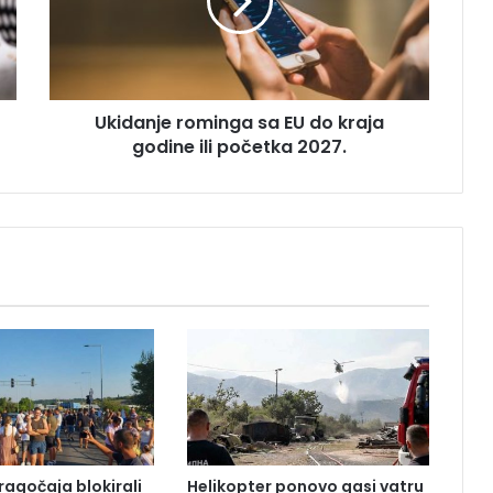
a
n
j
e
r
Ukidanje rominga sa EU do kraja
o
godine ili početka 2027.
m
i
n
g
a
s
a
E
U
d
o
k
r
a
j
ragočaja blokirali
Helikopter ponovo gasi vatru
a