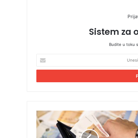
Prija
Sistem za 
Budite u toku 
U
n
e
s
i
t
e
E
m
B
a
i
i
H
l
z
a