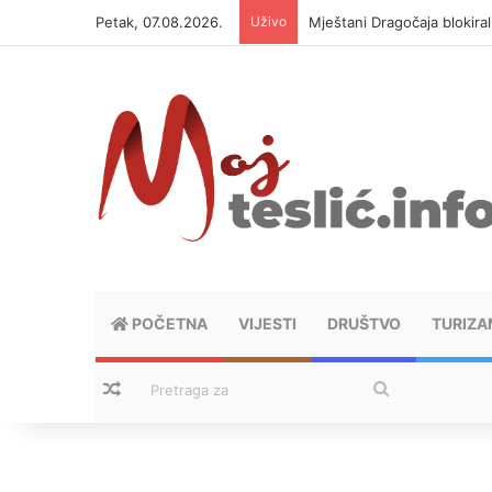
Petak, 07.08.2026.
Uživo
Helikopter ponovo gasi vat
POČETNA
VIJESTI
DRUŠTVO
TURIZA
Nasumični tekstovi
Pretraga
za