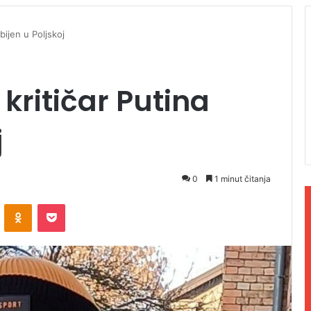
bijen u Poljskoj
 kritičar Putina
j
0
1 minut čitanja
ontakte
Odnoklassniki
Pocket