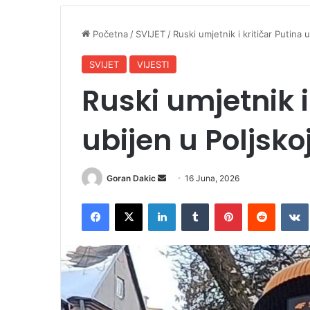
Početna
/
SVIJET
/
Ruski umjetnik i kritičar Putina u
SVIJET
VIJESTI
Ruski umjetnik i
ubijen u Poljsko
Goran Dakic
S
16 Juna, 2026
e
Facebook
X
LinkedIn
Tumblr
Pinterest
Reddit
VK
n
d
a
n
e
m