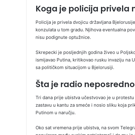
Koga je policija privela
Policija je privela dvojicu državljana Bjelorusij
konzulata u tom gradu. Njihova eventualna povez
nisu podignute optužnice.
Skrepecki je posljednjih godina živeo u Poljsk
ismijavao Putina, kritikovao rusku invaziju na
sa političkom situacijom u Bjelorusiji.
Šta je radio neposredno 
Tri dana prije ubistva učestvovao je u protest
zastavu u kantu za smeće i nosio sliku koja pri
Putinom u naručju.
Oko sat vremena prije ubistva, na svom Telegr