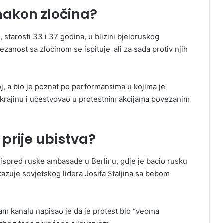
 nakon zločina?
e, starosti 33 i 37 godina, u blizini bjeloruskog
anost sa zločinom se ispituje, ali za sada protiv njih
oj, a bio je poznat po performansima u kojima je
 Ukrajinu i učestvovao u protestnim akcijama povezanim
prije ubistva?
u ispred ruske ambasade u Berlinu, gdje je bacio rusku
kazuje sovjetskog lidera Josifa Staljina sa bebom
am kanalu napisao je da je protest bio “veoma