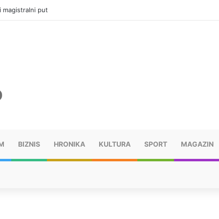
ru u selima kod Trebinja
M
BIZNIS
HRONIKA
KULTURA
SPORT
MAGAZIN