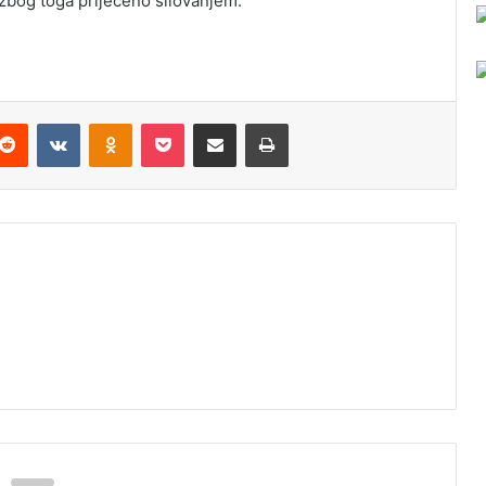
zbog toga prijećeno silovanjem.
Reddit
VKontakte
Odnoklassniki
Pocket
Podijeli putem Emaila
Odštampaj