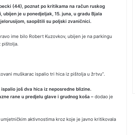
pecki (44), poznat po kritikama na račun ruskog
, ubijen je u ponedjeljak, 15. juna, u gradu Bjala
elorusijom, saopštili su poljski zvaničnici.
pravo ime bilo Robert Kuzovkov, ubijen je na parkingu
 pištolja.
vani muškarac ispalio tri hica iz pištolja u žrtvu”.
 ispalio još dva hica iz neposredne blizine.
lazne rane u predjelu glave i grudnog koša –
dodao je
 umjetničkim aktivnostima kroz koje je javno kritikovala