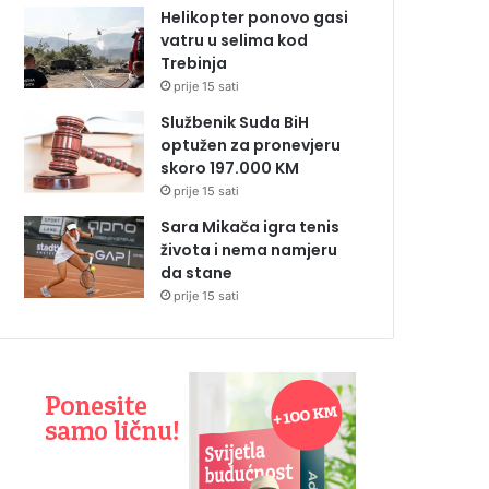
Helikopter ponovo gasi
vatru u selima kod
Trebinja
prije 15 sati
Službenik Suda BiH
optužen za pronevjeru
skoro 197.000 KM
prije 15 sati
Sara Mikača igra tenis
života i nema namjeru
da stane
prije 15 sati