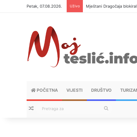
Petak, 07.08.2026.
Uživo
Mještani Dragočaja blokiral
POČETNA
VIJESTI
DRUŠTVO
TURIZA
Nasumični tekstovi
Pretraga
za