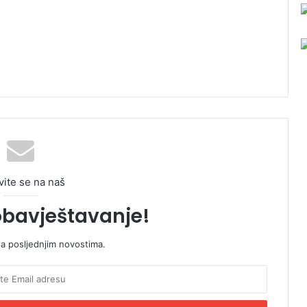
vite se na naš
obavještavanje!
sa posljednjim novostima.