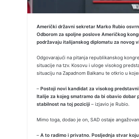
Američki državni sekretar Marko Rubio osvrnu
Odborom za spoljne poslove Američkog kongr
podržavaju italijanskog diplomatu za novog v
Odgovarajući na pitanja republikanskog kongres
situacije na tzv. Kosovu i uloge visokog preds
situaciju na Zapadnom Balkanu te otkrio u koj
–
Postoji novi kandidat za visokog predstavni
Italije za kojeg smatramo da bi obavio dobar
stabilnost na toj poziciji
– izjavio je Rubio.
Mimo toga, dodao je on, SAD ostaje angažovan
–
A to radimo i privatno. Posljednja stvar koj