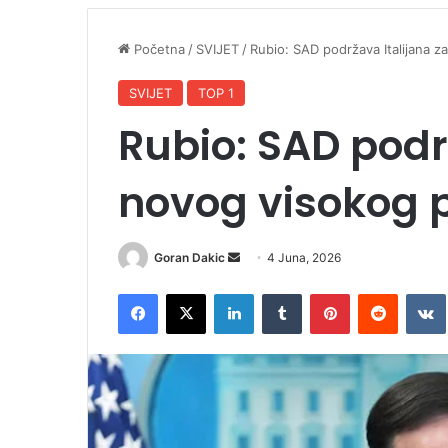
Početna
/
SVIJET
/
Rubio: SAD podržava Italijana 
SVIJET
TOP 1
Rubio: SAD podr
novog visokog 
Goran Dakic
S
4 Juna, 2026
e
Facebook
X
LinkedIn
Tumblr
Pinterest
Reddit
VK
n
d
a
n
e
m