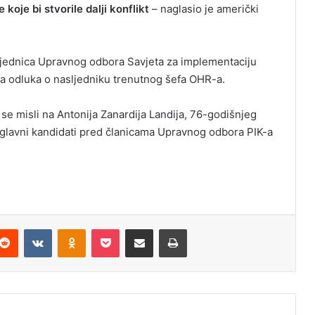
e koje bi stvorile dalji konflikt
– naglasio je američki
jednica Upravnog odbora Savjeta za implementaciju
na odluka o nasljedniku trenutnog šefa OHR-a.
 se misli na Antonija Zanardija Landija, 76-godišnjeg
o glavni kandidati pred članicama Upravnog odbora PIK-a
Reddit
VKontakte
Odnoklassniki
Pocket
Podijeli putem Emaila
Odštampaj