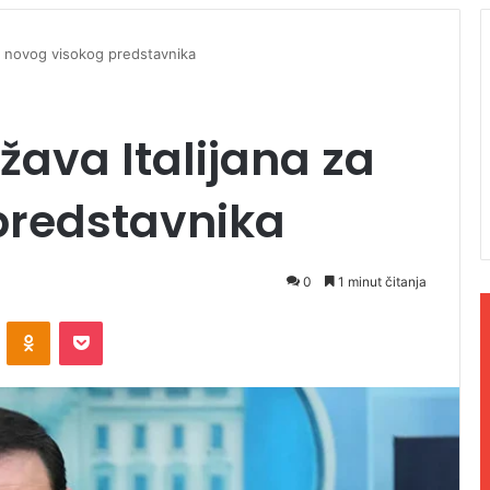
za novog visokog predstavnika
žava Italijana za
predstavnika
0
1 minut čitanja
ontakte
Odnoklassniki
Pocket