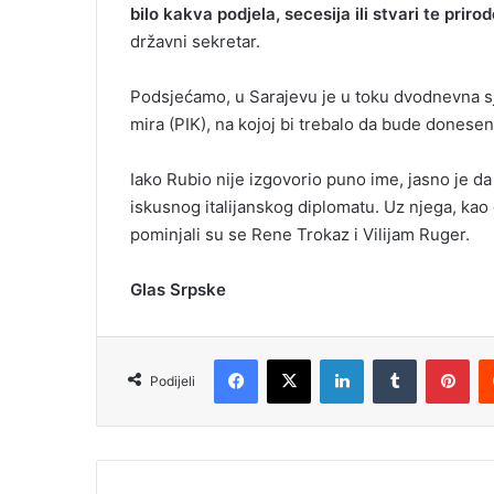
bilo kakva podjela, secesija ili stvari te prirod
državni sekretar.
Podsjećamo, u Sarajevu je u toku dvodnevna s
mira (PIK), na kojoj bi trebalo da bude donese
Iako Rubio nije izgovorio puno ime, jasno je da
iskusnog italijanskog diplomatu. Uz njega, ka
pominjali su se Rene Trokaz i Vilijam Ruger.
Glas Srpske
Facebook
X
LinkedIn
Tumblr
Pinterest
Podijeli