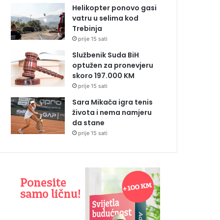
Helikopter ponovo gasi
vatru u selima kod
Trebinja
prije 15 sati
Službenik Suda BiH
optužen za pronevjeru
skoro 197.000 KM
prije 15 sati
Sara Mikača igra tenis
života i nema namjeru
da stane
prije 15 sati