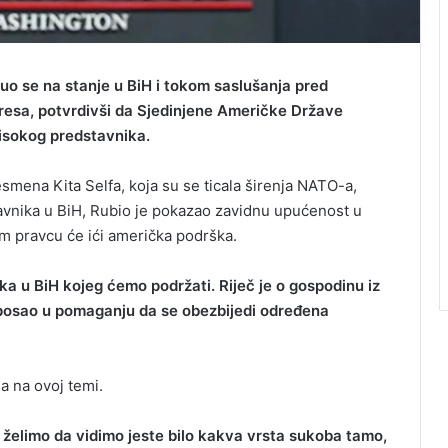
o se na stanje u BiH i tokom saslušanja pred
esa, potvrdivši da Sjedinjene Američke Države
isokog predstavnika.
mena Kita Selfa, koja su se ticala širenja NATO-a,
tavnika u BiH, Rubio je pokazao zavidnu upućenost u
em pravcu će ići američka podrška.
ka u BiH kojeg ćemo podržati. Riječ je o gospodinu iz
 posao u pomaganju da se obezbijedi određena
a na ovoj temi.
u želimo da vidimo jeste bilo kakva vrsta sukoba tamo,