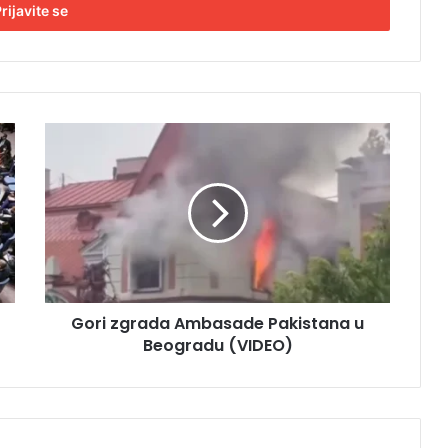
G
o
r
i
z
g
r
a
d
Gori zgrada Ambasade Pakistana u
a
Beogradu (VIDEO)
A
m
b
a
s
a