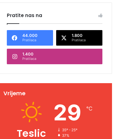
Pratite nas na
44.000
1.800
Pratilaca
Pratilaca
1.400
Pratilaca
Vrijeme
29
℃
Teslic
35º - 25º
37%