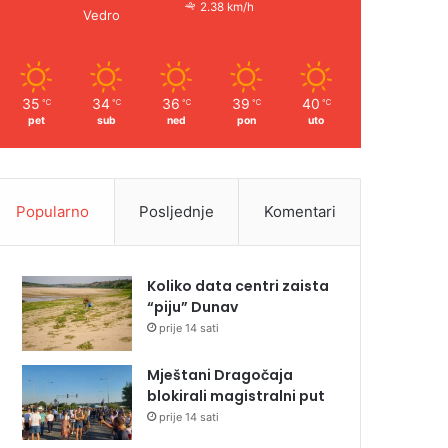
2.38 km/h
Vedro
35
34
36
39
40
℃
℃
℃
℃
℃
pet
sub
ned
pon
uto
Popularno
Posljednje
Komentari
Koliko data centri zaista
“piju” Dunav
prije 14 sati
Mještani Dragočaja
blokirali magistralni put
prije 14 sati