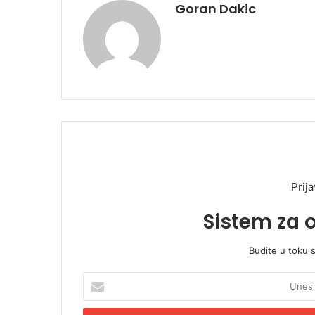
Goran Dakic
Prija
Sistem za 
Budite u toku 
U
n
e