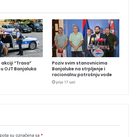
d
e
P
a
k
i
s
t
a
 akciji “Trasa”
Poziv svim stanovnicima
n
u OJT Banjaluka
Banjaluke na strpljenje i
a
racionalnu potrošnju vode
u
prije 17 sati
B
e
o
g
r
a
d
u
(
olja su označena sa
*