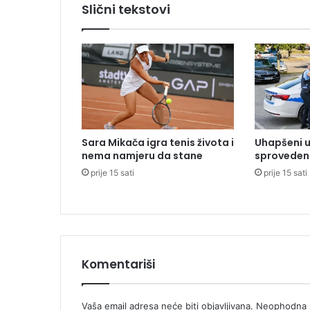
Slični tekstovi
m
j
e
s
t
o
u
S
a
Sara Mikača igra tenis života i
Uhapšeni u
v
nema namjeru da stane
sproveden 
j
prije 15 sati
prije 15 sati
e
t
u
b
e
z
b
Komentariši
j
e
d
Vaša email adresa neće biti objavljivana.
Neophodna p