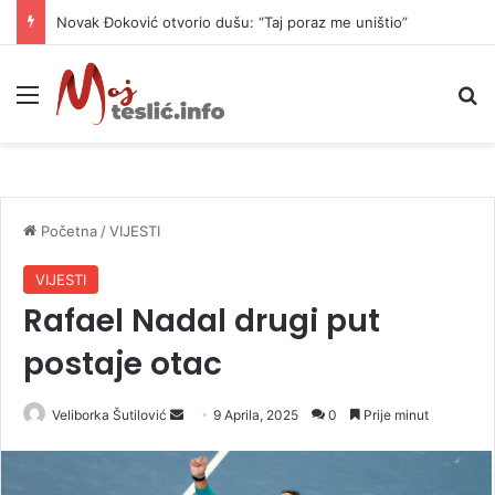
Novak Đoković otvorio dušu: “Taj poraz me uništio”
Meni
P
Početna
/
VIJESTI
VIJESTI
Rafael Nadal drugi put
postaje otac
Veliborka Šutilović
S
9 Aprila, 2025
0
Prije minut
e
n
d