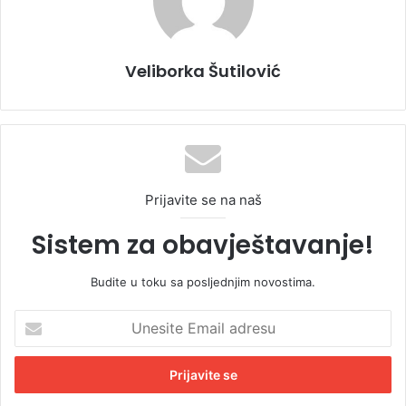
Veliborka Šutilović
Prijavite se na naš
Sistem za obavještavanje!
Budite u toku sa posljednjim novostima.
U
n
e
s
i