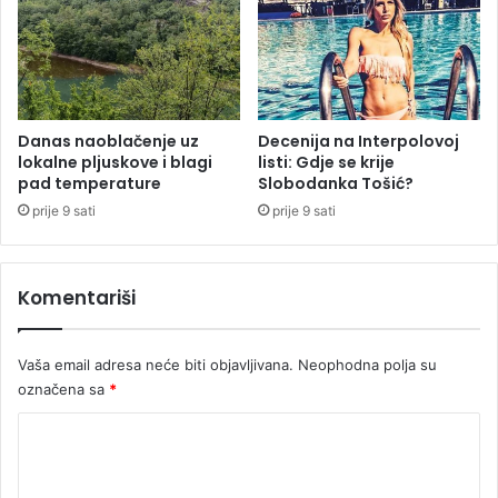
i
r
z
b
a
e
š
i
a
H
o
Danas naoblačenje uz
Decenija na Interpolovoj
r
lokalne pljuskove i blagi
listi: Gdje se krije
n
v
pad temperature
Slobodanka Tošić?
a
a
d
t
prije 9 sati
prije 9 sati
r
e
u
g
Komentariši
a
v
r
Vaša email adresa neće biti objavljivana.
Neophodna polja su
a
označena sa
*
t
a
K
i
o
o
d
m