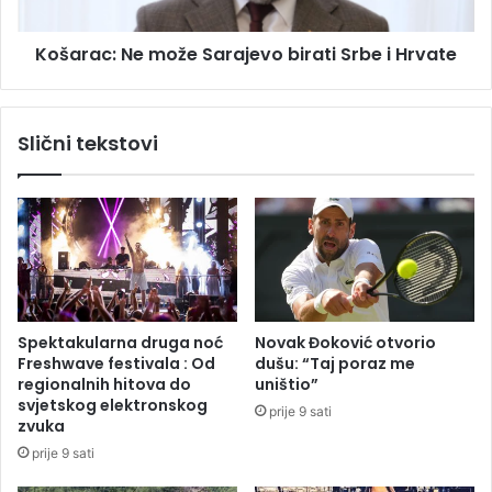
r
:
i
N
v
Košarac: Ne može Sarajevo birati Srbe i Hrvate
e
e
m
l
o
i
ž
Slični tekstovi
m
e
u
S
š
a
k
r
a
a
r
j
c
e
a
v
u
o
Spektakularna druga noć
Novak Đoković otvorio
a
b
Freshwave festivala : Od
dušu: “Taj poraz me
u
i
regionalnih hitova do
uništio”
t
r
svjetskog elektronskog
prije 9 sati
o
a
zvuka
,
t
prije 9 sati
o
i
n
S