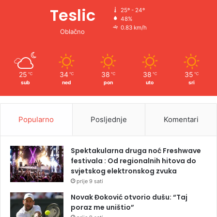
Teslic
25º - 24º
48%
0.83 km/h
Oblačno
25
34
38
38
35
℃
℃
℃
℃
℃
sub
ned
pon
uto
sri
Popularno
Posljednje
Komentari
Spektakularna druga noć Freshwave
festivala : Od regionalnih hitova do
svjetskog elektronskog zvuka
prije 9 sati
Novak Đoković otvorio dušu: “Taj
poraz me uništio”