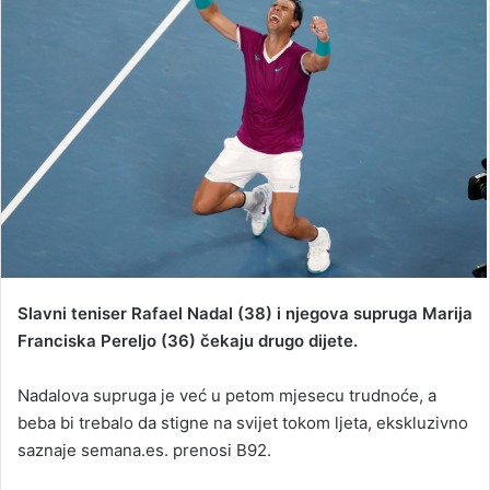
a
n
e
m
a
i
l
Slavni teniser Rafael Nadal (38) i njegova supruga Marija
Franciska Pereljo (36) čekaju drugo dijete.
Nadalova supruga je već u petom mjesecu trudnoće, a
beba bi trebalo da stigne na svijet tokom ljeta, ekskluzivno
saznaje semana.es. prenosi B92.