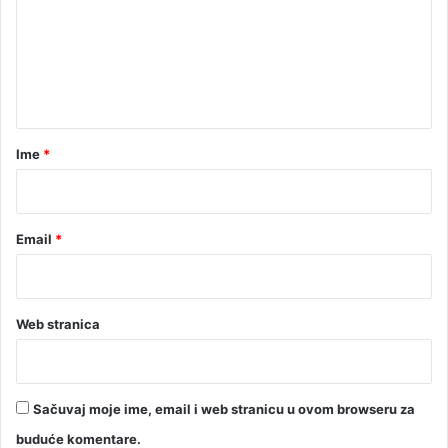
š
e
e
t
n
a
t
o
(
a
V
r
Ime
*
I
*
D
E
O
Email
*
)
Web stranica
Sačuvaj moje ime, email i web stranicu u ovom browseru za
buduće komentare.