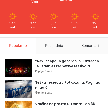
Vedro
34
37
38
36
35
℃
℃
℃
℃
℃
ned
pon
uto
sri
čet
Popularno
Posljednje
Komentari
“Nexus“ spojio generacije: Završeno
14. izdanje Freshwave festivala
prije 3 sata
Teška nesreća u Potkozarju: Poginuo
mladić
prije 3 sata
Vrućine ne prestaju: Danas i do 38