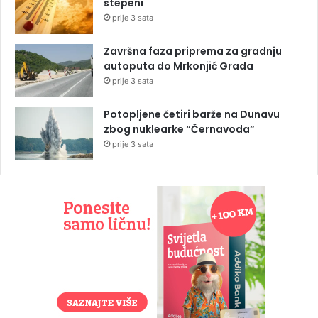
stepeni
prije 3 sata
Završna faza priprema za gradnju
autoputa do Mrkonjić Grada
prije 3 sata
Potopljene četiri barže na Dunavu
zbog nuklearke “Černavoda”
prije 3 sata