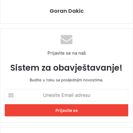
Goran Dakic
Prijavite se na naš
Sistem za obavještavanje!
Budite u toku sa posljednjim novostima.
U
n
e
s
i
t
e