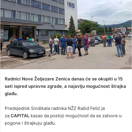
d
a
n
e
m
a
i
l
Radnici Nove Željezare Zenica danas će se okupiti u 15
sati ispred upravne zgrade, a najavlju mogućnost štrajka
glađu.
Predsjednik Sindikata radnika NŽZ Rašid Fetić je
za
CAPITAL
kazao da postoji mogućnost da se zatvore u
pogone i štrajkuju glađu.