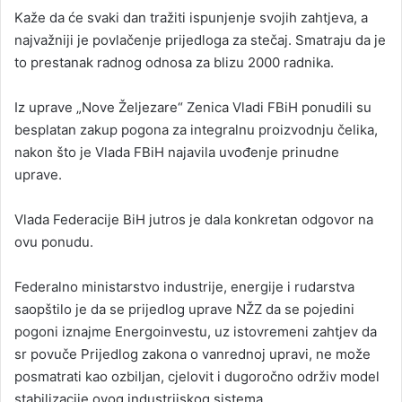
Kaže da će svaki dan tražiti ispunjenje svojih zahtjeva, a
najvažniji je povlačenje prijedloga za stečaj. Smatraju da je
to prestanak radnog odnosa za blizu 2000 radnika.
Iz uprave „Nove Željezare“ Zenica Vladi FBiH ponudili su
besplatan zakup pogona za integralnu proizvodnju čelika,
nakon što je Vlada FBiH najavila uvođenje prinudne
uprave.
Vlada Federacije BiH jutros je dala konkretan odgovor na
ovu ponudu.
Federalno ministarstvo industrije, energije i rudarstva
saopštilo je da se prijedlog uprave NŽZ da se pojedini
pogoni iznajme Energoinvestu, uz istovremeni zahtjev da
sr povuče Prijedlog zakona o vanrednoj upravi, ne može
posmatrati kao ozbiljan, cjelovit i dugoročno održiv model
stabilizacije ovog industrijskog sistema.