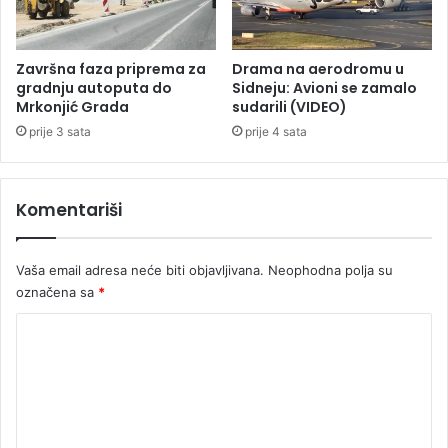
1
n
.
i
g
m
Završna faza priprema za
Drama na aerodromu u
o
u
gradnju autoputa do
Sidneju: Avioni se zamalo
d
š
Mrkonjić Grada
sudarili (VIDEO)
i
k
prije 3 sata
prije 4 sata
n
a
e
r
a
Komentariši
c
s
e
Vaša email adresa neće biti objavljivana.
Neophodna polja su
z
označena sa
*
a
b
K
a
r
o
i
m
k
e
a
d