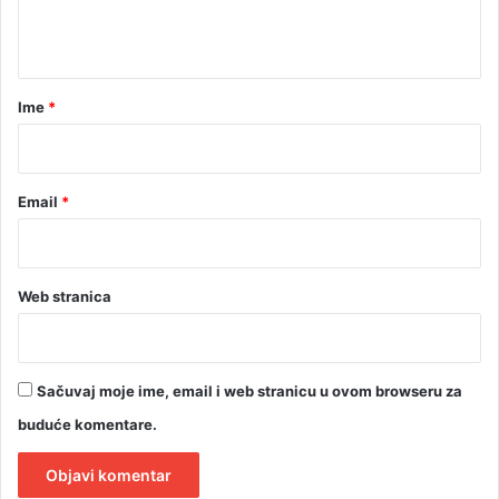
n
i
t
r
a
a
o
r
Ime
*
u
b
*
a
r
Email
*
u
Web stranica
Sačuvaj moje ime, email i web stranicu u ovom browseru za
buduće komentare.