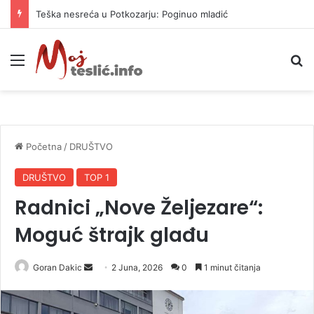
Teška nesreća u Potkozarju: Poginuo mladić
Meni
P
Početna
/
DRUŠTVO
DRUŠTVO
TOP 1
Radnici „Nove Željezare“:
Moguć štrajk glađu
Goran Dakic
S
2 Juna, 2026
0
1 minut čitanja
e
n