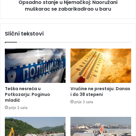
z
Opsadno stanje u Njemačkoj: Naoružani
a
a
muškarac se zabarikadirao u baru
n
c
j
e
e
s
u
Slični tekstovi
t
N
a
j
d
e
o
m
H
a
r
č
v
k
a
o
t
j
Teška nesreća u
Vrućine ne prestaju: Danas
s
:
Potkozarju: Poginuo
i do 38 stepeni
k
N
mladić
prije 3 sata
e
a
prije 3 sata
d
o
o
r
2
u
0
ž
3
a