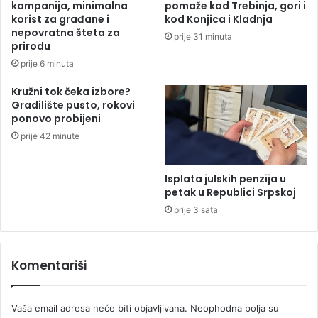
kompanija, minimalna
pomaže kod Trebinja, gori i
u
a
korist za građane i
kod Konjica i Kladnja
l
g
nepovratna šteta za
prije 31 minuta
t
r
prirodu
e
a
prije 6 minuta
t
d
a
e
Kružni tok čeka izbore?
"
Gradilište pusto, rokovi
ponovo probijeni
S
k
prije 42 minute
e
n
d
Isplata julskih penzija u
petak u Republici Srpskoj
e
r
prije 3 sata
K
u
l
Komentariši
e
n
o
Vaša email adresa neće biti objavljivana.
Neophodna polja su
v