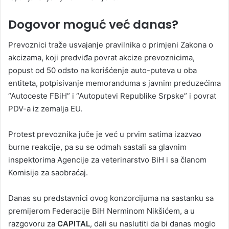
Dogovor moguć već danas?
Prevoznici traže usvajanje pravilnika o primjeni Zakona o
akcizama, koji predviđa povrat akcize prevoznicima,
popust od 50 odsto na korišćenje auto-puteva u oba
entiteta, potpisivanje memoranduma s javnim preduzećima
“Autoceste FBiH” i “Autoputevi Republike Srpske” i povrat
PDV-a iz zemalja EU.
Protest prevoznika juče je već u prvim satima izazvao
burne reakcije, pa su se odmah sastali sa glavnim
inspektorima Agencije za veterinarstvo BiH i sa članom
Komisije za saobraćaj.
Danas su predstavnici ovog konzorcijuma na sastanku sa
premijerom Federacije BiH Nerminom Nikšićem, a u
razgovoru za
CAPITAL
, dali su naslutiti da bi danas moglo