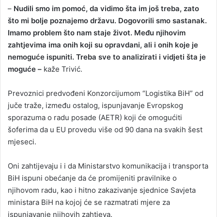
–
Nudili smo im pomoć, da vidimo šta im još treba, zato
što mi bolje poznajemo državu. Dogovorili smo sastanak.
Imamo problem što nam staje život. Među njihovim
zahtjevima ima onih koji su opravdani, ali i onih koje je
nemoguće ispuniti. Treba sve to analizirati i vidjeti šta je
moguće –
kaže Trivić.
Prevoznici predvođeni Konzorcijumom “Logistika BiH” od
juče traže, između ostalog, ispunjavanje Evropskog
sporazuma o radu posade (AETR) koji će omogućiti
šoferima da u EU provedu više od 90 dana na svakih šest
mjeseci.
Oni zahtijevaju i i da Ministarstvo komunikacija i transporta
BiH ispuni obećanje da će promijeniti pravilnike o
njihovom radu, kao i hitno zakazivanje sjednice Savjeta
ministara BiH na kojoj će se razmatrati mjere za
ispunjavanje njihovih zahtjeva.