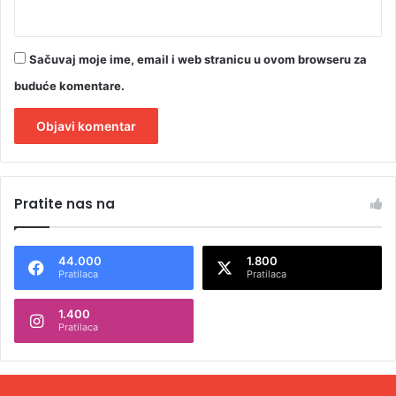
Sačuvaj moje ime, email i web stranicu u ovom browseru za
buduće komentare.
A
l
Pratite nas na
t
e
44.000
1.800
r
Pratilaca
Pratilaca
n
1.400
a
Pratilaca
t
i
v