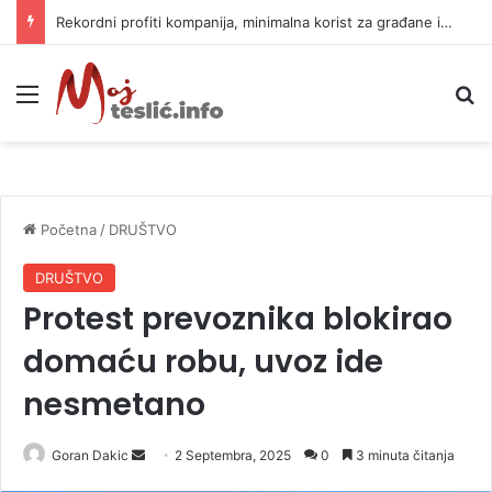
Rekordni profiti kompanija, minimalna korist za građane i nepovratna šteta za prirodu
Meni
P
Početna
/
DRUŠTVO
DRUŠTVO
Protest prevoznika blokirao
domaću robu, uvoz ide
nesmetano
Goran Dakic
S
2 Septembra, 2025
0
3 minuta čitanja
e