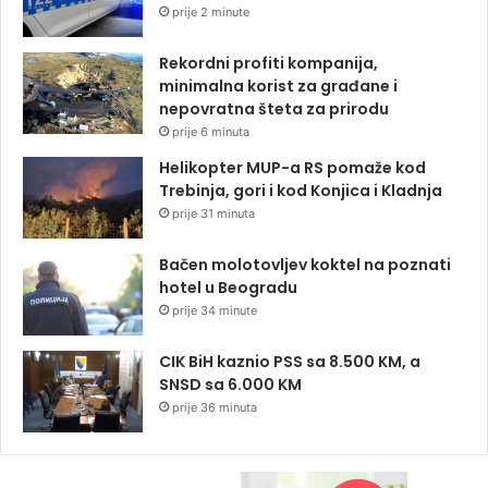
prije 2 minute
Rekordni profiti kompanija,
minimalna korist za građane i
nepovratna šteta za prirodu
prije 6 minuta
Helikopter MUP-a RS pomaže kod
Trebinja, gori i kod Konjica i Kladnja
prije 31 minuta
Bačen molotovljev koktel na poznati
hotel u Beogradu
prije 34 minute
CIK BiH kaznio PSS sa 8.500 KM, a
SNSD sa 6.000 KM
prije 36 minuta