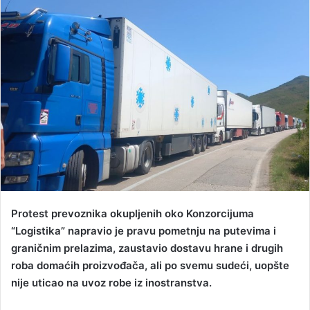
n
d
a
n
e
m
a
i
l
Protest prevoznika okupljenih oko Konzorcijuma
“Logistika” napravio je pravu pometnju na putevima i
graničnim prelazima, zaustavio dostavu hrane i drugih
roba domaćih proizvođača, ali po svemu sudeći, uopšte
nije uticao na uvoz robe iz inostranstva.