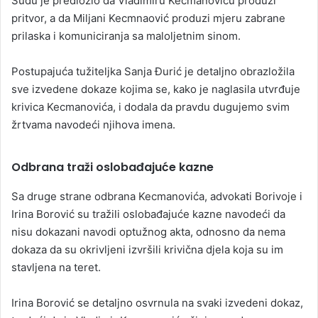
Sudu je predložio da Vladimiru Kecmanoviću produži
pritvor, a da Miljani Kecmnaović produzi mjeru zabrane
prilaska i komuniciranja sa maloljetnim sinom.
Postupajuća tužiteljka Sanja Đurić je detaljno obrazložila
sve izvedene dokaze kojima se, kako je naglasila utvrđuje
krivica Kecmanovića, i dodala da pravdu dugujemo svim
žrtvama navodeći njihova imena.
Odbrana traži oslobađajuće kazne
Sa druge strane odbrana Kecmanovića, advokati Borivoje i
Irina Borović su tražili oslobađajuće kazne navodeći da
nisu dokazani navodi optužnog akta, odnosno da nema
dokaza da su okrivljeni izvršili krivična djela koja su im
stavljena na teret.
Irina Borović se detaljno osvrnula na svaki izvedeni dokaz,