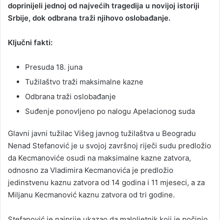
doprinijeli jednoj od najvećih tragedija u novijoj istoriji
Srbije, dok odbrana traži njihovo oslobađanje.
Ključni fakti:
Presuda 18. juna
Tužilaštvo traži maksimalne kazne
Odbrana traži oslobađanje
Suđenje ponovljeno po nalogu Apelacionog suda
Glavni javni tužilac Višeg javnog tužilaštva u Beogradu
Nenad Stefanović je u svojoj završnoj riječi sudu predložio
da Kecmanoviće osudi na maksimalne kazne zatvora,
odnosno za Vladimira Kecmanovića je predložio
jedinstvenu kaznu zatvora od 14 godina i 11 mjeseci, a za
Miljanu Kecmanović kaznu zatvora od tri godine.
Stefanović je najprije ukazao da maloljetnik koji je počinio