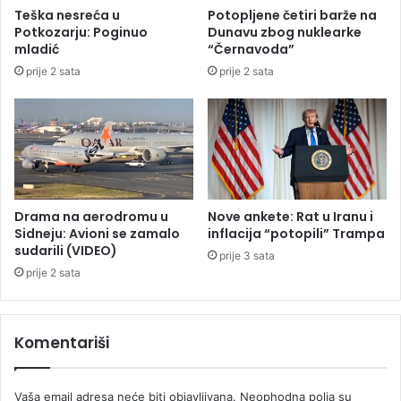
t
o
Teška nesreća u
Potopljene četiri barže na
n
g
Potkozarju: Poginuo
Dunavu zbog nuklearke
u
p
mladić
“Černavoda”
p
o
prije 2 sata
prije 2 sata
a
k
r
u
c
š
e
a
l
j
u
a
u
b
Drama na aerodromu u
Nove ankete: Rat u Iranu i
i
Sidneju: Avioni se zamalo
inflacija “potopili” Trampa
s
sudarili (VIDEO)
prije 3 sata
t
prije 2 sata
v
a
n
Komentariši
a
V
r
Vaša email adresa neće biti objavljivana.
Neophodna polja su
a