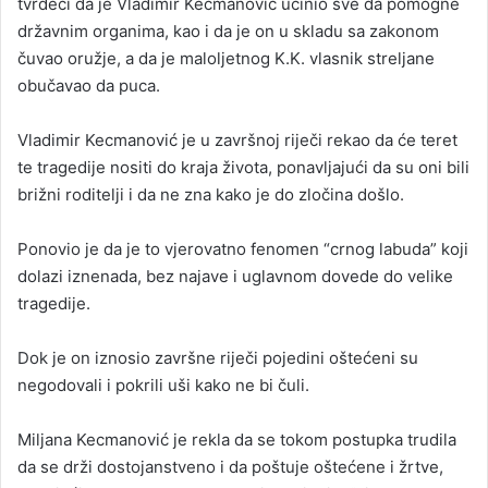
tvrdeći da je Vladimir Kecmanović učinio sve da pomogne
državnim organima, kao i da je on u skladu sa zakonom
čuvao oružje, a da je maloljetnog K.K. vlasnik streljane
obučavao da puca.
Vladimir Kecmanović je u završnoj riječi rekao da će teret
te tragedije nositi do kraja života, ponavljajući da su oni bili
brižni roditelji i da ne zna kako je do zločina došlo.
Ponovio je da je to vjerovatno fenomen “crnog labuda” koji
dolazi iznenada, bez najave i uglavnom dovede do velike
tragedije.
Dok je on iznosio završne riječi pojedini oštećeni su
negodovali i pokrili uši kako ne bi čuli.
Miljana Kecmanović je rekla da se tokom postupka trudila
da se drži dostojanstveno i da poštuje oštećene i žrtve,