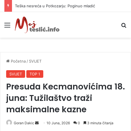
Teška nesreća u Potkozarju: Poginuo mladić
Meni
P
Početna
/
SVIJET
SVIJET
TOP 1
Presuda Kecmanovićima 18.
juna: Tužilaštvo traži
maksimalne kazne
Goran Dakic
S
10 Juna, 2026
0
3 minuta čitanja
e