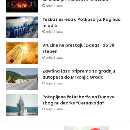
prije 2 sata
Teška nesreća u Potkozarju: Poginuo
mladić
prije 2 sata
Vrućine ne prestaju: Danas i do 38
stepeni
prije 2 sata
Završna faza priprema za gradnju
autoputa do Mrkonjić Grada
prije 2 sata
Potopljene četiri barže na Dunavu
zbog nuklearke “Černavoda”
prije 2 sata