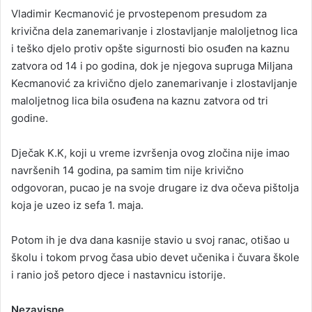
Vladimir Kecmanović je prvostepenom presudom za
krivična dela zanemarivanje i zlostavljanje maloljetnog lica
i teško djelo protiv opšte sigurnosti bio osuđen na kaznu
zatvora od 14 i po godina, dok je njegova supruga Miljana
Kecmanović za krivično djelo zanemarivanje i zlostavljanje
maloljetnog lica bila osuđena na kaznu zatvora od tri
godine.
Dječak K.K, koji u vreme izvršenja ovog zločina nije imao
navršenih 14 godina, pa samim tim nije krivično
odgovoran, pucao je na svoje drugare iz dva očeva pištolja
koja je uzeo iz sefa 1. maja.
Potom ih je dva dana kasnije stavio u svoj ranac, otišao u
školu i tokom prvog časa ubio devet učenika i čuvara škole
i ranio još petoro djece i nastavnicu istorije.
Nezavisne