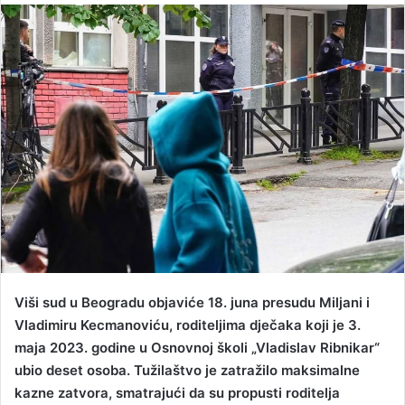
n
d
a
n
e
m
a
i
l
Viši sud u Beogradu objaviće 18. juna presudu Miljani i
Vladimiru Kecmanoviću, roditeljima dječaka koji je 3.
maja 2023. godine u Osnovnoj školi „Vladislav Ribnikar“
ubio deset osoba. Tužilaštvo je zatražilo maksimalne
kazne zatvora, smatrajući da su propusti roditelja