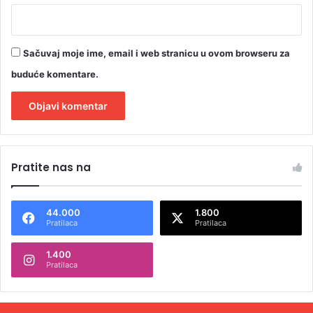
Sačuvaj moje ime, email i web stranicu u ovom browseru za
buduće komentare.
A
l
Pratite nas na
t
e
44.000
1.800
r
Pratilaca
Pratilaca
n
1.400
a
Pratilaca
t
i