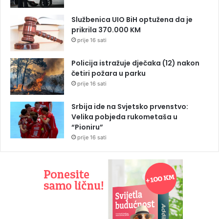
Službenica UIO BiH optužena da je
prikrila 370.000 KM
prije 16 sati
Policija istražuje dječaka (12) nakon
četiri požara u parku
prije 16 sati
Srbija ide na Svjetsko prvenstvo:
Velika pobjeda rukometaša u
“Pioniru”
prije 16 sati