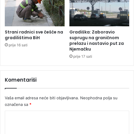
p
b
r
o
e
n
z
i
e
i
Strani radnici sve češće na
Gradiška: Zaboravio
n
M
gradilištima BiH
suprugu na graničnom
t
a
prelazu i nastavio put za
prije 16 sati
a
Njemačku
l
c
o
prije 17 sati
i
m
j
O
e
r
Komentariši
S
a
r
š
b
j
Vaša email adresa neće biti objavljivana.
Neophodna polja su
i
u
označena sa
*
j
e
K
o
m