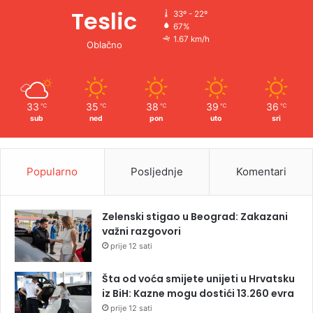
Teslic
33º - 22º
67%
1.67 km/h
Oblačno
33
35
38
39
36
℃
℃
℃
℃
℃
sub
ned
pon
uto
sri
Popularno
Posljednje
Komentari
Zelenski stigao u Beograd: Zakazani
važni razgovori
prije 12 sati
Šta od voća smijete unijeti u Hrvatsku
iz BiH: Kazne mogu dostići 13.260 evra
prije 12 sati