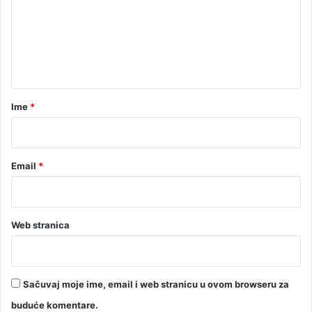
e
n
t
a
r
Ime
*
*
Email
*
Web stranica
Sačuvaj moje ime, email i web stranicu u ovom browseru za
buduće komentare.