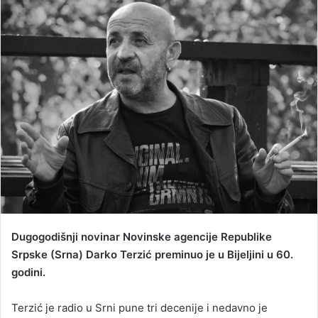
d
a
n
e
m
a
i
l
Dugogodišnji novinar Novinske agencije Republike
Srpske (Srna) Darko Terzić preminuo je u Bijeljini u 60.
godini.
Terzić je radio u Srni pune tri decenije i nedavno je