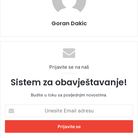
Goran Dakic
Prijavite se na naš
Sistem za obavještavanje!
Budite u toku sa posljednjim novostima.
U
n
e
s
i