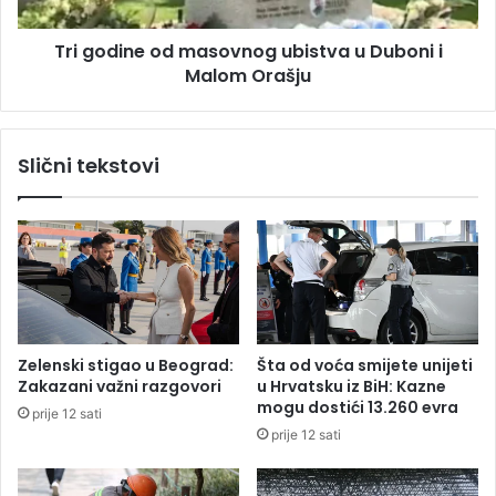
i
n
j
e
e
Tri godine od masovnog ubistva u Duboni i
o
s
Malom Orašju
d
e
m
l
a
e
s
Slični tekstovi
k
o
t
v
o
n
r
o
v
g
a
u
t
b
e
i
r
s
Zelenski stigao u Beograd:
Šta od voća smijete unijeti
p
t
Zakazani važni razgovori
u Hrvatsku iz BiH: Kazne
o
v
mogu dostići 13.260 evra
prije 12 sati
l
a
prije 12 sati
o
u
r
D
e
u