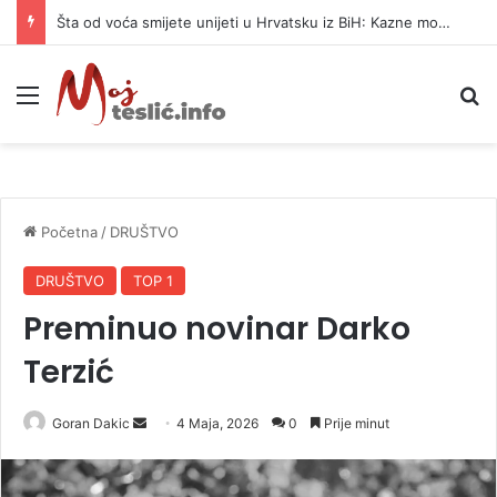
Šta od voća smijete unijeti u Hrvatsku iz BiH: Kazne mogu dostići 13.260 evra
Meni
P
Početna
/
DRUŠTVO
DRUŠTVO
TOP 1
Preminuo novinar Darko
Terzić
Goran Dakic
S
4 Maja, 2026
0
Prije minut
e
n