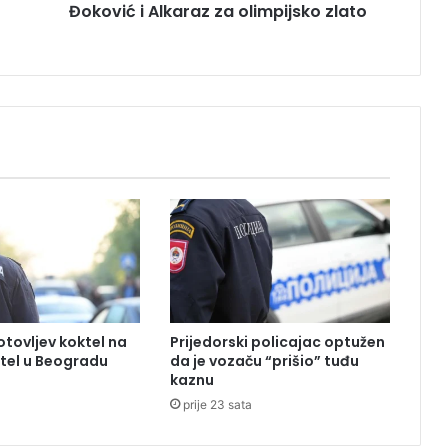
Đoković i Alkaraz za olimpijsko zlato
a
k
l
n
a
“
Š
a
t
r
i
j
e
u
”
:
tovljev koktel na
Prijedorski policajac optužen
Đ
tel u Beogradu
da je vozaču “prišio” tuđu
o
kaznu
k
prije 23 sata
o
v