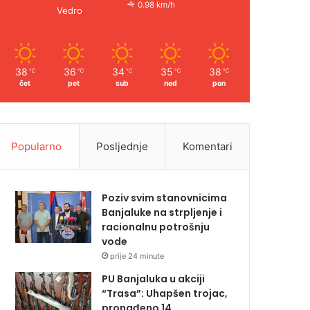
0.98 km/h
Vedro
38
36
34
35
38
℃
℃
℃
℃
℃
čet
pet
sub
ned
pon
Popularno
Posljednje
Komentari
Poziv svim stanovnicima
Banjaluke na strpljenje i
racionalnu potrošnju
vode
prije 24 minute
PU Banjaluka u akciji
“Trasa”: Uhapšen trojac,
pronađeno 14