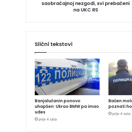
saobraćajnoj nezgodi, svi prebačeni
e
p
na UKC RS
o
v
r
i
j
Slični tekstovi
e
đ
e
n
e
u
s
a
o
Banjalučanin ponovo
Bačen molo
b
uhapšen: Ukrao BMW pa imao
poznati ho
r
udes
prije 4 sata
a
prije 4 sata
ć
a