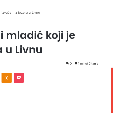
e izvučen iz jezera u Livnu
 mladić koji je
a u Livnu
0
1 minut čitanja
ontakte
Odnoklassniki
Pocket