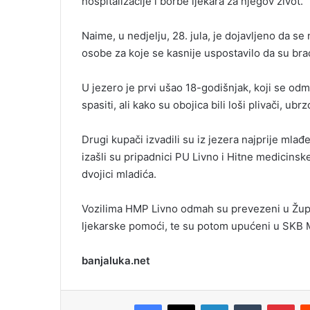
hospitalizacije i borbe ljekara za njegov život.
Naime, u nedjelju, 28. jula, je dojavljeno da 
osobe za koje se kasnije uspostavilo da su bra
U jezero je prvi ušao 18-godišnjak, koji se odm
spasiti, ali kako su obojica bili loši plivači, ubr
Drugi kupači izvadili su iz jezera najprije mlađ
izašli su pripadnici PU Livno i Hitne medicinsk
dvojici mladića.
Vozilima HMP Livno odmah su prevezeni u Župan
ljekarske pomoći, te su potom upućeni u SKB Mo
banjaluka.net
Facebook
X
LinkedIn
Tumblr
Pinterest