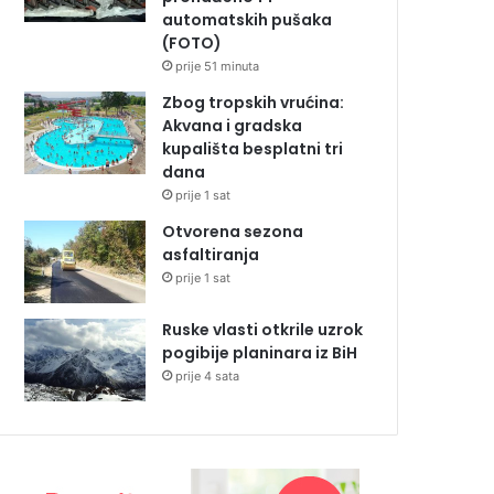
automatskih pušaka
(FOTO)
prije 51 minuta
Zbog tropskih vrućina:
Akvana i gradska
kupališta besplatni tri
dana
prije 1 sat
Otvorena sezona
asfaltiranja
prije 1 sat
Ruske vlasti otkrile uzrok
pogibije planinara iz BiH
prije 4 sata