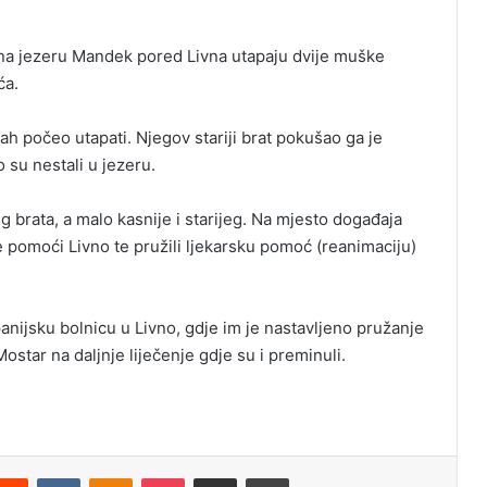
se na jezeru Mandek pored Livna utapaju dvije muške
ća.
ah počeo utapati. Njegov stariji brat pokušao ga je
zo su nestali u jezeru.
eg brata, a malo kasnije i starijeg. Na mjesto događaja
e pomoći Livno te pružili ljekarsku pomoć (reanimaciju)
ijsku bolnicu u Livno, gdje im je nastavljeno pružanje
star na daljnje liječenje gdje su i preminuli.
Reddit
VKontakte
Odnoklassniki
Pocket
Podijeli putem Emaila
Odštampaj