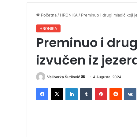
Početna
/
HRONIKA
/
Preminuo i drugi mladić koji j
HRONIKA
Preminuo i drugi
izvučen iz jezer
Veliborka Šutilović
S
4 Augusta, 2024
e
Facebook
X
LinkedIn
Tumblr
Pinterest
Reddit
VK
n
d
a
n
e
m
a