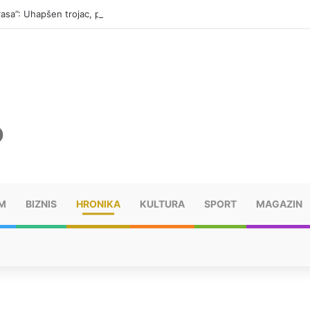
“Trasa”: Uhapšen trojac, pronađeno 14 automatskih pušaka (FOTO)
M
BIZNIS
HRONIKA
KULTURA
SPORT
MAGAZIN