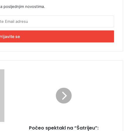
sa posljednjim novostima.
P
o
č
e
o
s
p
e
k
Počeo spektakl na “Šatrijeu”:
t