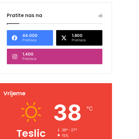
Pratite nas na
44.000
1.800
Pratilaca
Pratilaca
1.400
Pratilaca
Vrijeme
38
℃
Teslic
38º - 27º
15%