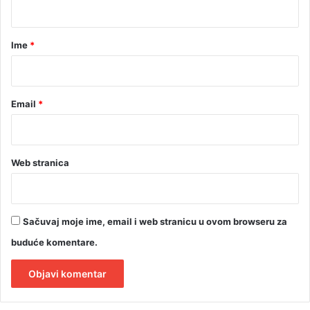
a
r
Ime
*
*
Email
*
Web stranica
Sačuvaj moje ime, email i web stranicu u ovom browseru za
buduće komentare.
A