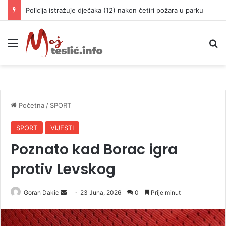
Policija istražuje dječaka (12) nakon četiri požara u parku
Meni
P
Početna
/
SPORT
SPORT
VIJESTI
Poznato kad Borac igra
protiv Levskog
Goran Dakic
S
23 Juna, 2026
0
Prije minut
e
n