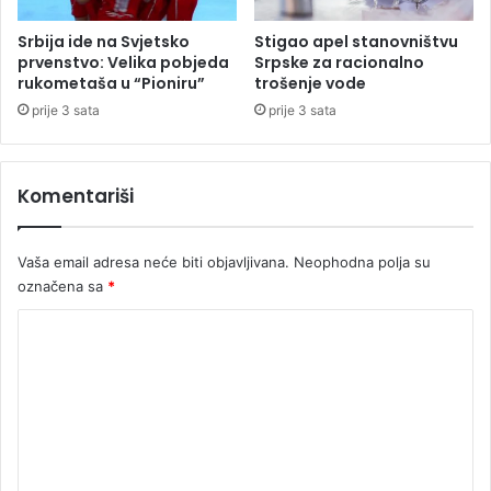
j
e
Srbija ide na Svjetsko
Stigao apel stanovništvu
z
prvenstvo: Velika pobjeda
Srpske za racionalno
rukometaša u “Pioniru”
trošenje vode
i
k
prije 3 sata
prije 3 sata
o
m
Komentariši
Vaša email adresa neće biti objavljivana.
Neophodna polja su
označena sa
*
K
o
m
e
n
t