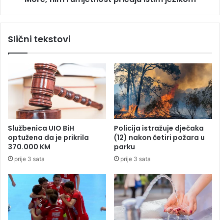
u
u
B
m
a
j
Slični tekstovi
n
e
j
t
a
n
l
o
u
s
c
t
i
p
r
i
Službenica UIO BiH
Policija istražuje dječaka
č
optužena da je prikrila
(12) nakon četiri požara u
a
370.000 KM
parku
j
prije 3 sata
prije 3 sata
u
i
s
t
i
m