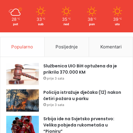
28
33
35
38
39
℃
℃
℃
℃
℃
pet
sub
ned
pon
uto
Popularno
Posljednje
Komentari
Službenica UIO BiH optužena da je
prikrila 370.000 KM
prije 3 sata
Policija istražuje dječaka (12) nakon
četiri požara u parku
prije 3 sata
Srbija ide na Svjetsko prvenstvo:
Velika pobjeda rukometaša u
“Pioniru”