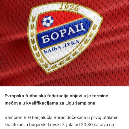
d
a
n
e
m
a
i
l
Evropska fudbalska federacija objavila je termine
mečeva u kvalifikacijama za Ligu šampiona.
Šampion BiH banjalučki Borac dočekaće u prvoj utakmici
kvalifikacija bugarski Levski 7. jula od 20.30 časova na