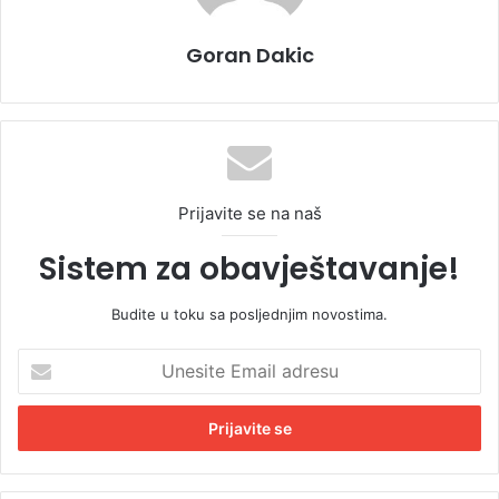
Goran Dakic
Prijavite se na naš
Sistem za obavještavanje!
Budite u toku sa posljednjim novostima.
U
n
e
s
i
t