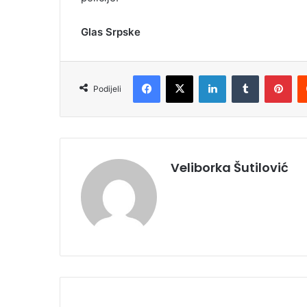
Glas Srpske
Facebook
X
LinkedIn
Tumblr
Pinterest
Podijeli
Veliborka Šutilović