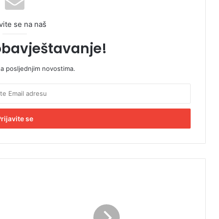
vite se na naš
obavještavanje!
sa posljednjim novostima.
U
o
p
e