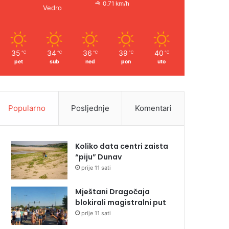
0.71 km/h
Vedro
35
34
36
39
40
℃
℃
℃
℃
℃
pet
sub
ned
pon
uto
Popularno
Posljednje
Komentari
Koliko data centri zaista
“piju” Dunav
prije 11 sati
Mještani Dragočaja
blokirali magistralni put
prije 11 sati