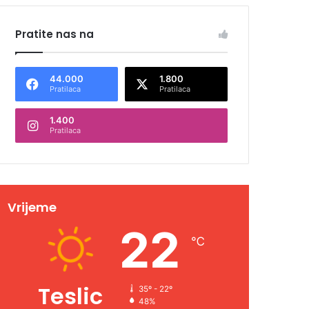
Pratite nas na
44.000
1.800
Pratilaca
Pratilaca
1.400
Pratilaca
Vrijeme
22
℃
Teslic
35º - 22º
48%