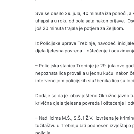
e
m
Sve se desilo 29. jula, 40 minuta iza ponoći, a ka
a
uhapsila u roku od pola sata nakon prijave. Os
i
još 20 minuta trajala je potjera za Željkom.
l
Iz Policijske uprave Trebinje, navodeći inicijal
djela tjelesna povreda i oštećenje i oduzimanje
– Policijska stanica Trebinje je 29. jula ove go
nepoznata lica provalila u jednu kuću, nakon čeg
intervencijom policijskih službenika lica su loc
Dodaje se da je obaviješteno Okružno javno tuž
krivična djela tjelesna povreda i oštećenje i od
– Nad licima M.Š., S.Š. i Ž.V. izvršena je krimi
tužilaštvu u Trebinju biti podnesen izvještaj o 
policije.