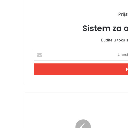
Prija
Sistem za 
Budite u toku 
U
n
e
s
i
t
e
E
m
V
a
a
i
t
l
e
a