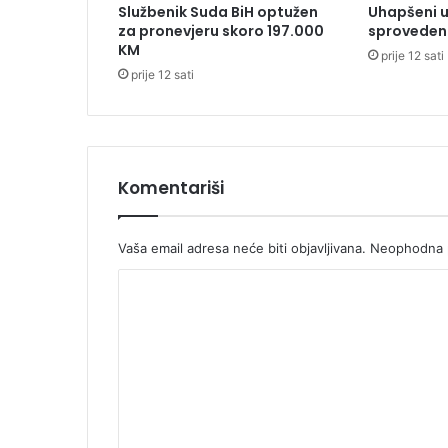
Službenik Suda BiH optužen
Uhapšeni u
v
za pronevjeru skoro 197.000
sproveden 
o
KM
prije 12 sati
p
prije 12 sati
o
r
a
ž
e
n
Komentariši
i
o
d
Vaša email adresa neće biti objavljivana.
Neophodna p
A
K
u
s
o
t
m
r
a
e
l
n
i
t
j