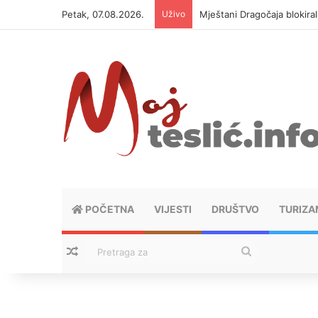
Petak, 07.08.2026.
Uživo
Mještani Dragočaja blokiral
POČETNA
VIJESTI
DRUŠTVO
TURIZA
Nasumični tekstovi
Pretraga
za