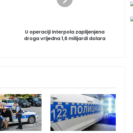
r
a
c
i
j
U operaciji Interpola zaplijenjena
i
droga vrijedna 1,6 milijardi dolara
I
n
t
e
r
p
o
l
a
z
a
p
l
i
j
e