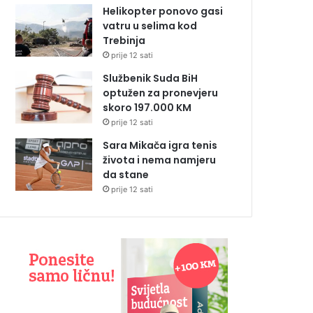
Helikopter ponovo gasi
vatru u selima kod
Trebinja
prije 12 sati
Službenik Suda BiH
optužen za pronevjeru
skoro 197.000 KM
prije 12 sati
Sara Mikača igra tenis
života i nema namjeru
da stane
prije 12 sati