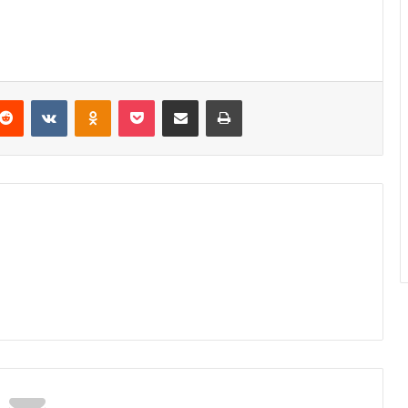
Reddit
VKontakte
Odnoklassniki
Pocket
Podijeli putem Emaila
Odštampaj