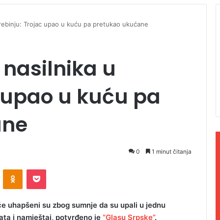
Trebinju: Trojac upao u kuću pa pretukao ukućane
 nasilnika u
c upao u kuću pa
ane
0
1 minut čitanja
ontakte
Odnoklassniki
Pocket
leće uhapšeni su zbog sumnje da su upali u jednu
ata i namještaj, potvrđeno je
“Glasu Srpske”
.