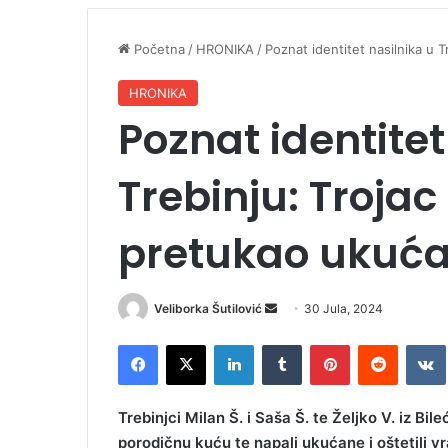
Početna
/
HRONIKA
/
Poznat identitet nasilnika u 
HRONIKA
Poznat identitet
Trebinju: Troja
pretukao ukuć
Veliborka Šutilović
S
30 Jula, 2024
e
Facebook
X
LinkedIn
Tumblr
Pinterest
Reddit
VK
n
d
a
Trebinjci Milan Š. i Saša Š. te Željko V. iz Bi
n
porodičnu kuću te napali ukućane i oštetili vr