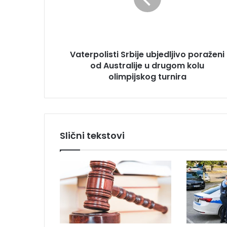
r
d
p
r
o
e
l
s
i
u
Vaterpolisti Srbije ubjedljivo poraženi
s
od Australije u drugom kolu
t
i
olimpijskog turnira
S
r
b
i
j
Slični tekstovi
e
u
b
j
e
d
l
j
i