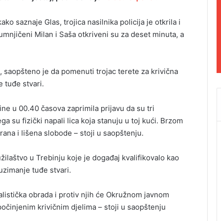
ko saznaje Glas, trojica nasilnika policija je otkrila i
umnjičeni Milan i Saša otkriveni su za deset minuta, a
e, saopšteno je da pomenuti trojac terete za krivična
 tuđe stvari.
dine u 00.40 časova zaprimila prijavu da su tri
a su fizički napali lica koja stanuju u toj kući. Brzom
irana i lišena slobode – stoji u saopštenju.
ilaštvo u Trebinju koje je događaj kvalifikovalo kao
uzimanje tuđe stvari.
nalistička obrada i protiv njih će Okružnom javnom
počinjenim krivičnim djelima – stoji u saopštenju