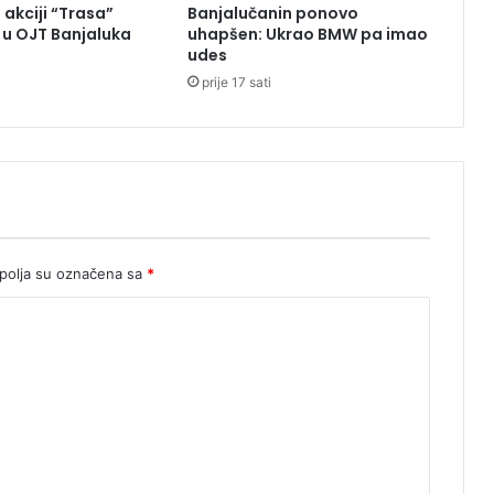
 akciji “Trasa”
Banjalučanin ponovo
n
u OJT Banjaluka
uhapšen: Ukrao BMW pa imao
j
udes
e
prije 17 sati
n
a
d
r
o
g
a
v
r
olja su označena sa
*
i
j
e
d
n
a
1
,
6