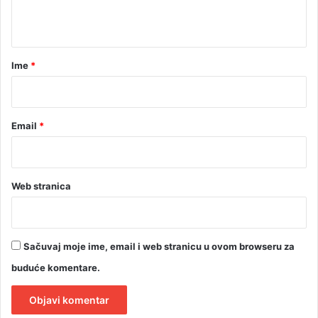
t
a
r
Ime
*
*
Email
*
Web stranica
Sačuvaj moje ime, email i web stranicu u ovom browseru za
buduće komentare.