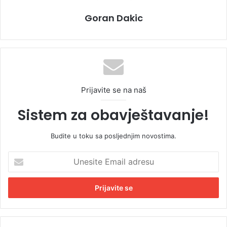
Goran Dakic
Prijavite se na naš
Sistem za obavještavanje!
Budite u toku sa posljednjim novostima.
U
n
e
s
i
t
e