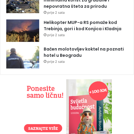
nepovratna šteta za prirodu
prije 2 sata
Helikopter MUP-a RS pomaže kod
Trebinja, gori i kod Konjica i Kladnja
prije 2 sata
Bačen molotovljev koktel na poznati
hotel u Beogradu
prije 2 sata