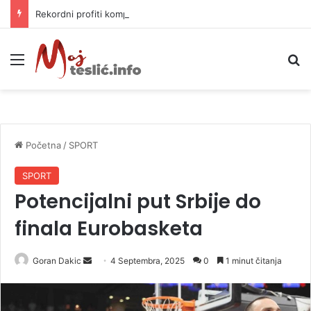
Rekordni profiti kompanija, minimalna korist za građane i nepovratna šteta za prirodu
Meni
P
Početna
/
SPORT
SPORT
Potencijalni put Srbije do
finala Eurobasketa
Goran Dakic
S
4 Septembra, 2025
0
1 minut čitanja
e
n
d