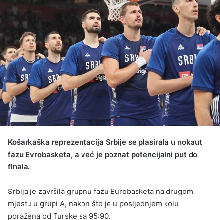
a
n
e
m
a
i
l
​Košarkaška reprezentacija Srbije se plasirala u nokaut
fazu Evrobasketa, a već je poznat potencijalni put do
finala.
Srbija je završila grupnu fazu Eurobasketa na drugom
mjestu u grupi A, nakon što je u posljednjem kolu
poražena od Turske sa 95:90.