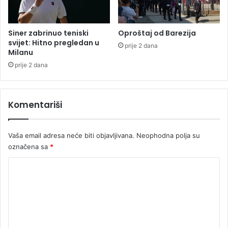
Siner zabrinuo teniski
Oproštaj od Barezija
svijet: Hitno pregledan u
prije 2 dana
Milanu
prije 2 dana
Komentariši
Vaša email adresa neće biti objavljivana.
Neophodna polja su
označena sa
*
K
o
m
e
n