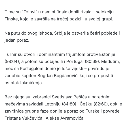
Time su "Orlovi" u osmini finala dobili rivala – selekciju
Finske, koja je završila na trećoj poziciji u svojoj grupi.
Na putu do ovog ishoda, Srbija je ostvarila četiri pobjede i
jedan poraz.
Turnir su otvorili dominantnim trijumfom protiv Estonije
(98:64), a potom su pobijedili i Portugal (80:69). Međutim,
meč sa Portugalom donio je loše vijesti – povredu je
zadobio kapiten Bogdan Bogdanović, koji će propustiti
ostatak takmičenja.
Bez njega su izabranici Svetislava Pešića u narednim
mečevima savladali Letoniju (84:80) i Češku (82:60), dok je
završnica grupne faze donijela poraz od Turske i povrede
Tristana Vukčevića i Alekse Avramovića.