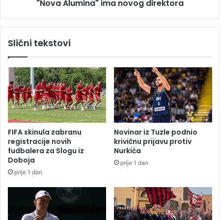
e
"Nova Alumina" ima novog direktora
i
l
n
i
a
k
"
Slični tekstovi
a
i
z
m
a
a
b
n
r
o
a
v
n
o
a
g
u
d
FIFA skinula zabranu
Novinar iz Tuzle podnio
c
i
registracije novih
krivičnu prijavu protiv
i
r
fudbalera za Slogu iz
Nurkića
j
e
Doboja
prije 1 dan
e
k
prije 1 dan
l
t
o
o
j
r
E
a
U