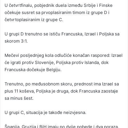
U četvrtfinalu, pobjednik duela između Srbije i Finske
očekuje susret sa prvoplasiranim timom iz grupe D i
četvrtoplasiranim iz grupe C.
U grupi D trenutno se ističu Francuska, Izrael i Poljska sa
skorom 3:1.
Mečevi posljednjeg kola odlučiće konačan raspored: Izrael
će igrati protiv Slovenije, Poljska protiv Islanda, dok
Francuska dočekuje Belgiju.
Trenutno, po međusobnom skoru, prednost ima Izrael sa
plus 11 koševa, Poljska je druga, dok Francuska zaostaje
sa minus šest.
U grupi C, situacija je takođe neizvjesna.
Španija, Gruzija i BiH imaju po dvije pobede i dva poraza.