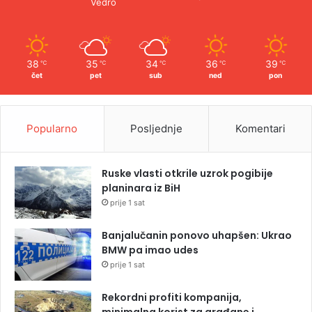
Vedro
38
35
34
36
39
℃
℃
℃
℃
℃
čet
pet
sub
ned
pon
Popularno
Posljednje
Komentari
Ruske vlasti otkrile uzrok pogibije
planinara iz BiH
prije 1 sat
Banjalučanin ponovo uhapšen: Ukrao
BMW pa imao udes
prije 1 sat
Rekordni profiti kompanija,
minimalna korist za građane i