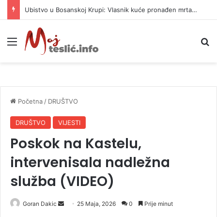
Ubistvo u Bosanskoj Krupi: Vlasnik kuće pronađen mrtav, uhapšen osumnjičeni
Meni
P
Početna
/
DRUŠTVO
DRUŠTVO
VIJESTI
Poskok na Kastelu,
intervenisala nadležna
služba (VIDEO)
Goran Dakic
S
25 Maja, 2026
0
Prije minut
e