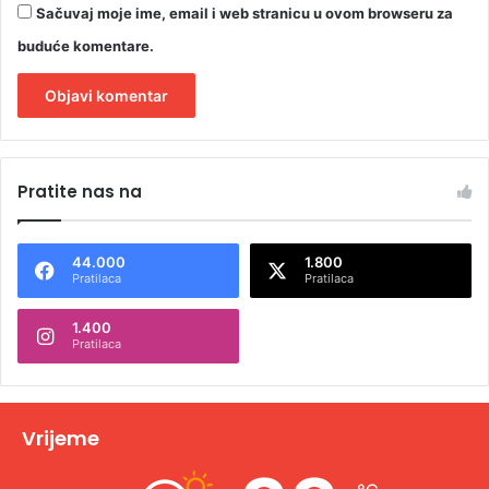
Sačuvaj moje ime, email i web stranicu u ovom browseru za
buduće komentare.
A
l
Pratite nas na
t
e
44.000
1.800
r
Pratilaca
Pratilaca
n
1.400
a
Pratilaca
t
i
v
Vrijeme
e