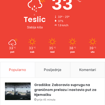
33
℃
:
Teslic
33º - 25º
37%
1.9 km/h
Slabija kiša
33
33
35
38
39
℃
℃
℃
℃
℃
pet
sub
ned
pon
uto
Popularno
Posljednje
Komentari
Gradiška: Zaboravio suprugu na
graničnom prelazu i nastavio put za
Njemačku
prije 45 minuta