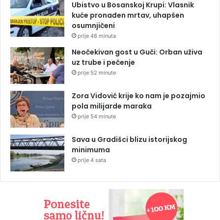
Ubistvo u Bosanskoj Krupi: Vlasnik
kuće pronađen mrtav, uhapšen
osumnjičeni
prije 48 minuta
Neočekivan gost u Guči: Orban uživa
uz trube i pečenje
prije 52 minute
Zora Vidović krije ko nam je pozajmio
pola milijarde maraka
prije 54 minute
Sava u Gradišci blizu istorijskog
minimuma
prije 4 sata