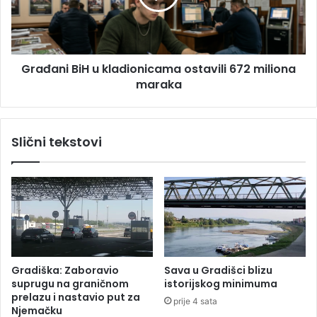
a
n
s
i
i
B
o
i
o
Građani BiH u kladionicama ostavili 672 miliona
H
u
maraka
u
z
k
r
l
o
a
Slični tekstovi
c
d
i
i
m
o
a
n
u
i
d
c
a
a
r
m
a
a
Gradiška: Zaboravio
Sava u Gradišci blizu
t
o
suprugu na graničnom
istorijskog minimuma
r
s
prelazu i nastavio put za
prije 4 sata
a
t
Njemačku