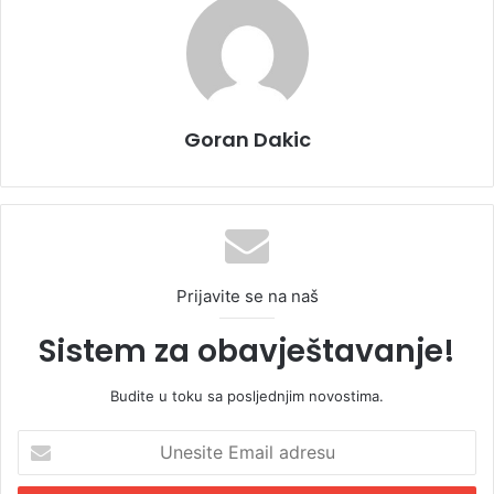
Goran Dakic
Prijavite se na naš
Sistem za obavještavanje!
Budite u toku sa posljednjim novostima.
U
n
e