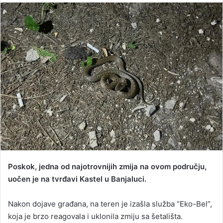
n
d
a
n
e
m
a
i
l
Poskok, jedna od najotrovnijih zmija na ovom području,
uočen je na tvrđavi Kastel u Banjaluci.
Nakon dojave građana, na teren je izašla služba “Eko-Bel”,
koja je brzo reagovala i uklonila zmiju sa šetališta.