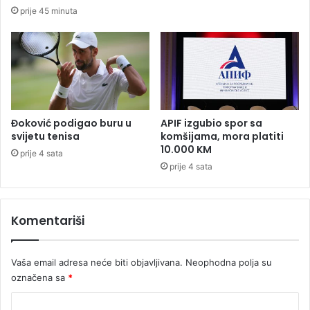
m
a
prije 45 minuta
v
v
a
i
j
l
a
i
u
6
z
7
g
2
r
m
Đoković podigao buru u
APIF izgubio spor sa
a
i
svijetu tenisa
komšijama, mora platiti
d
10.000 KM
l
prije 4 sata
u
i
prije 4 sata
o
n
a
Komentariši
m
a
r
Vaša email adresa neće biti objavljivana.
Neophodna polja su
a
označena sa
*
k
a
K