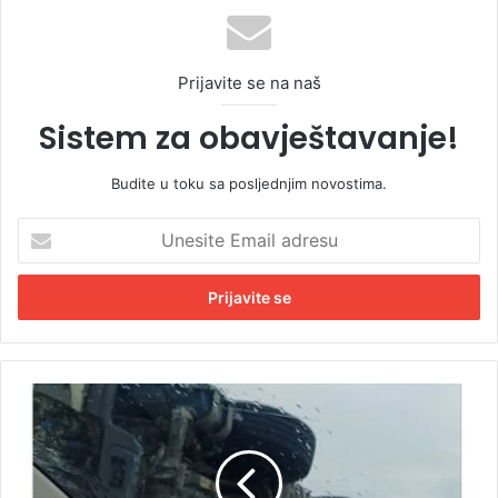
Prijavite se na naš
Sistem za obavještavanje!
Budite u toku sa posljednjim novostima.
U
n
e
s
i
t
e
E
N
m
o
a
v
i
i
l
d