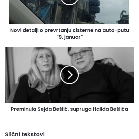
a
e
d
t
r
a
e
l
s
Novi detalji o prevrtanju cisterne na auto-putu
j
u
"9. januar"
i
o
p
P
r
r
e
e
v
m
r
i
t
n
a
u
n
l
j
a
u
Preminula Sejda Bešlić, supruga Halida Bešlića
S
c
e
i
j
s
d
Slični tekstovi
t
a