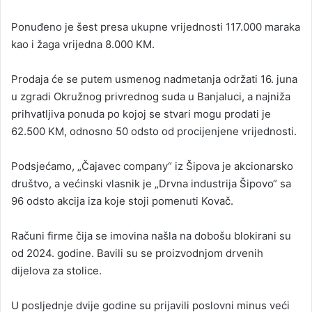
Ponuđeno je šest presa ukupne vrijednosti 117.000 maraka
kao i žaga vrijedna 8.000 KM.
Prodaja će se putem usmenog nadmetanja održati 16. juna
u zgradi Okružnog privrednog suda u Banjaluci, a najniža
prihvatljiva ponuda po kojoj se stvari mogu prodati je
62.500 KM, odnosno 50 odsto od procijenjene vrijednosti.
Podsjećamo, „Čajavec company“ iz Šipova je akcionarsko
društvo, a većinski vlasnik je „Drvna industrija Šipovo“ sa
96 odsto akcija iza koje stoji pomenuti Kovač.
Računi firme čija se imovina našla na dobošu blokirani su
od 2024. godine. Bavili su se proizvodnjom drvenih
dijelova za stolice.
U posljednje dvije godine su prijavili poslovni minus veći