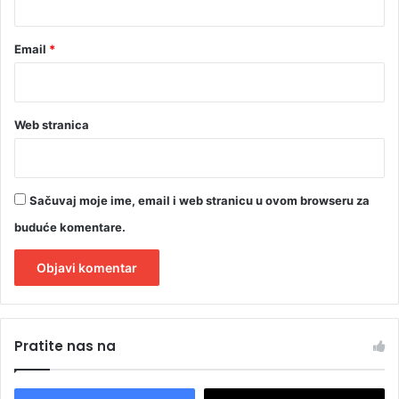
Email
*
Web stranica
Sačuvaj moje ime, email i web stranicu u ovom browseru za
buduće komentare.
A
l
Pratite nas na
t
e