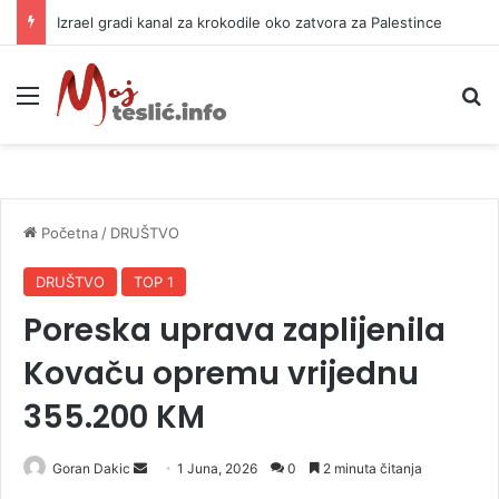
Izrael gradi kanal za krokodile oko zatvora za Palestince
Meni
P
Početna
/
DRUŠTVO
DRUŠTVO
TOP 1
Poreska uprava zaplijenila
Kovaču opremu vrijednu
355.200 KM
Goran Dakic
S
1 Juna, 2026
0
2 minuta čitanja
e