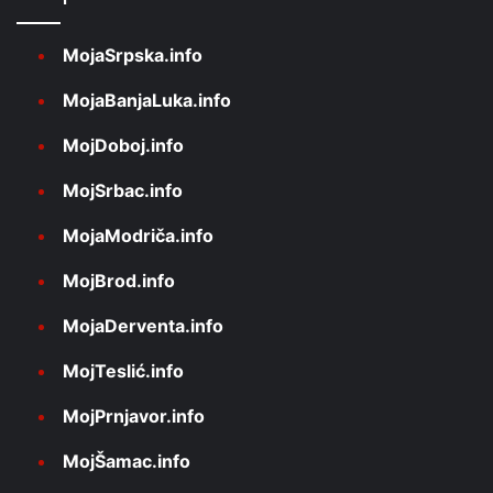
MojaSrpska.info
MojaBanjaLuka.info
MojDoboj.info
MojSrbac.info
MojaModriča.info
MojBrod.info
MojaDerventa.info
MojTeslić.info
MojPrnjavor.info
MojŠamac.info