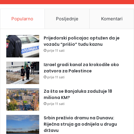
Popularno
Posljednje
Komentari
Prijedorski policajac optužen da je
vozaču “prišio” tuđu kaznu
prije 11 sati
Izrael gradi kanal za krokodile oko
zatvora za Palestince
prije 11 sati
Za šta se Banjaluka zadužuje 18
miliona KM?
prije 11 sati
Srbin preživio dramu na Dunavu:
Riječna struja ga odnijela u drugu
državu