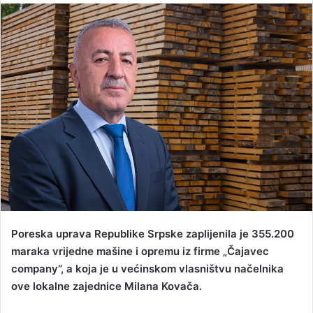
n
d
a
n
e
m
a
i
l
Poreska uprava Republike Srpske zaplijenila je 355.200
maraka vrijedne mašine i opremu iz firme „Čajavec
company“, a koja je u većinskom vlasništvu načelnika
ove lokalne zajednice Milana Kovača.