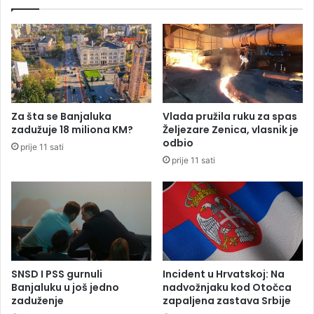
e
B
r
e
n
š
e
l
n
i
a
ć
a
,
u
s
Za šta se Banjaluka
Vlada pružila ruku za spas
t
u
zadužuje 18 miliona KM?
Željezare Zenica, vlasnik je
o
p
odbio
prije 11 sati
-
r
prije 11 sati
p
u
u
g
t
a
u
H
"
a
9
l
.
i
j
d
SNSD I PSS gurnuli
Incident u Hrvatskoj: Na
a
a
Banjaluku u još jedno
nadvožnjaku kod Otočca
n
zaduženje
zapaljena zastava Srbije
B
u