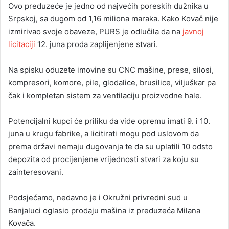
Ovo preduzeće je jedno od najvećih poreskih dužnika u
Srpskoj, sa dugom od 1,16 miliona maraka. Kako Kovač nije
izmirivao svoje obaveze, PURS je odlučila da na
javnoj
licitaciji
12. juna proda zaplijenjene stvari.
Na spisku oduzete imovine su CNC mašine, prese, silosi,
kompresori, komore, pile, glodalice, brusilice, viljuškar pa
čak i kompletan sistem za ventilaciju proizvodne hale.
Potencijalni kupci će priliku da vide opremu imati 9. i 10.
juna u krugu fabrike, a licitirati mogu pod uslovom da
prema državi nemaju dugovanja te da su uplatili 10 odsto
depozita od procijenjene vrijednosti stvari za koju su
zainteresovani.
Podsjećamo, nedavno je i Okružni privredni sud u
Banjaluci oglasio prodaju mašina iz preduzeća Milana
Kovača.