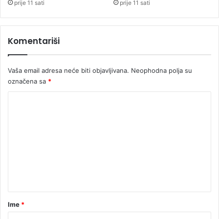
e
prije 11 sati
prije 11 sati
a
š
r
l
"
i
Komentariši
ć
a
Vaša email adresa neće biti objavljivana.
Neophodna polja su
označena sa
*
K
o
m
e
n
t
a
r
Ime
*
*