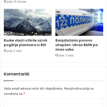
prije 15 minuta
n
k
z
i
i
p
t
e
u
v
e
ć
i
Ruske vlasti otkrile uzrok
Banjalučanin ponovo
s
pogibije planinara iz BiH
uhapšen: Ukrao BMW pa
imao udes
p
prije 3 sata
a
prije 3 sata
l
e
Komentariši
Vaša email adresa neće biti objavljivana.
Neophodna polja su
označena sa
*
K