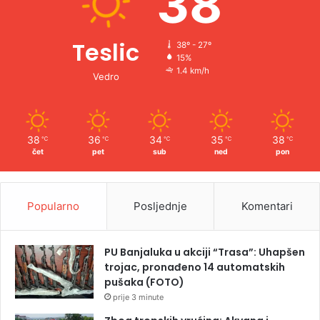
38
Teslic
38º - 27º
15%
1.4 km/h
Vedro
38
36
34
35
38
℃
℃
℃
℃
℃
čet
pet
sub
ned
pon
Popularno
Posljednje
Komentari
PU Banjaluka u akciji “Trasa”: Uhapšen
trojac, pronađeno 14 automatskih
pušaka (FOTO)
prije 3 minute