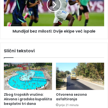
i
d
k
i
o
j
s
a
i
l
l
b
i
Mundijal bez milosti: Dvije ekipe već ispale
e
c
z
e
m
n
i
Slični tekstovi
a
l
Z
o
a
s
p
t
a
i
d
:
n
D
o
v
m
i
Zbog tropskih vrućina:
Otvorena sezona
t
j
Akvana i gradska kupališta
asfaltiranja
r
e
besplatni tri dana
prije 21 minuta
a
e