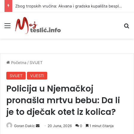
Zbog tropskih vrućina: Akvana i gradska kupališta besplatni tri dana
Meni
P
Početna
/
SVIJET
SVIJET
VIJESTI
Policija u Njemačkoj
pronašla mrtvu bebu: Da li
je to dječak otet iz kolica?
Goran Dakic
S
20 Juna, 2026
0
1 minut čitanja
e