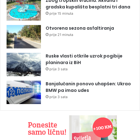
Zbog tropskih vrućina: Akvana i
gradska kupališta besplatni tri dana
prije 15 minuta
Otvorena sezona asfaltiranja
prije 21 minuta
Ruske vlasti otkrile uzrok pogibije
planinara iz BiH
prije 3 sata
Banjalučanin ponovo uhapšen: Ukrao
BMW pa imao udes
prije 3 sata