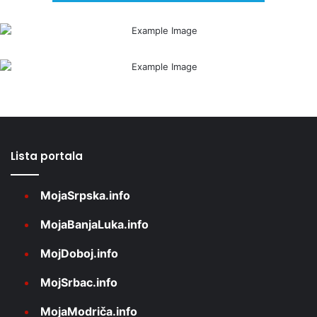
Lista portala
MojaSrpska.info
MojaBanjaLuka.info
MojDoboj.info
MojSrbac.info
MojaModriča.info