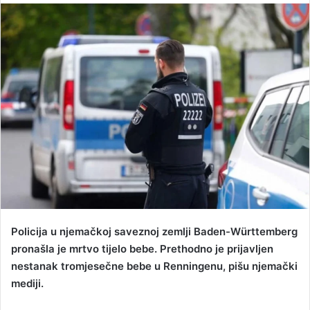
n
d
a
n
e
m
a
i
l
Policija u njemačkoj saveznoj zemlji Baden-Württemberg
pronašla je mrtvo tijelo bebe. Prethodno je prijavljen
nestanak tromjesečne bebe u Renningenu, pišu njemački
mediji.