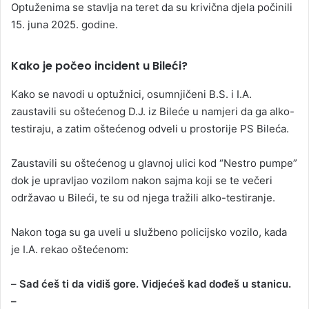
Optuženima se stavlja na teret da su krivična djela počinili
15. juna 2025. godine.
Kako je počeo incident u Bileći?
Kako se navodi u optužnici, osumnjičeni B.S. i I.A.
zaustavili su oštećenog D.J. iz Bileće u namjeri da ga alko-
testiraju, a zatim oštećenog odveli u prostorije PS Bileća.
Zaustavili su oštećenog u glavnoj ulici kod “Nestro pumpe”
dok je upravljao vozilom nakon sajma koji se te večeri
održavao u Bileći, te su od njega tražili alko-testiranje.
Nakon toga su ga uveli u službeno policijsko vozilo, kada
je I.A. rekao oštećenom:
–
Sad ćeš ti da vidiš gore. Vidjećeš kad dođeš u stanicu.
–