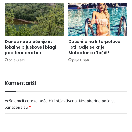
v
v
i
o
l
u
z
a
k
Danas naoblačenje uz
Decenija na Interpolovoj
lokalne pljuskove i blagi
listi: Gdje se krije
r
pad temperature
Slobodanka Tošić?
i
p
prije 8 sati
prije 8 sati
t
o
–
Komentariši
m
j
e
Vaša email adresa neće biti objavljivana.
Neophodna polja su
n
označena sa
*
j
a
K
č
o
n