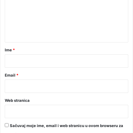
i
m
c
e
u
n
t
a
r
Ime
*
*
Email
*
Web stranica
Sačuvaj moje ime, email i web stranicu u ovom browseru za