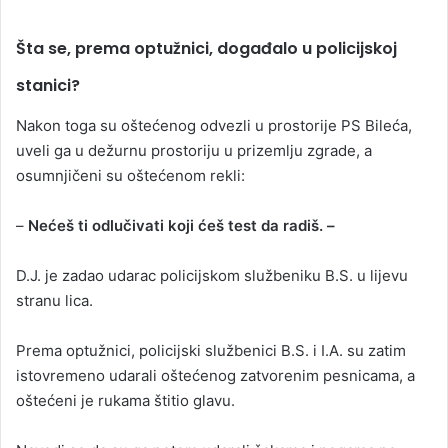
Šta se, prema optužnici, događalo u policijskoj
stanici?
Nakon toga su oštećenog odvezli u prostorije PS Bileća,
uveli ga u dežurnu prostoriju u prizemlju zgrade, a
osumnjičeni su oštećenom rekli:
–
Nećeš ti odlučivati koji ćeš test da radiš. –
D.J. je zadao udarac policijskom službeniku B.S. u lijevu
stranu lica.
Prema optužnici, policijski službenici B.S. i I.A. su zatim
istovremeno udarali oštećenog zatvorenim pesnicama, a
oštećeni je rukama štitio glavu.