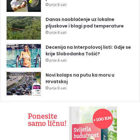
prije 8 sati
Danas naoblačenje uz lokalne
pljuskove i blagi pad temperature
prije 8 sati
Decenija na Interpolovoj listi: Gdje se
krije Slobodanka Tošić?
prije 8 sati
Novi kolaps na putu ka moru u
Hrvatskoj
prije 9 sati