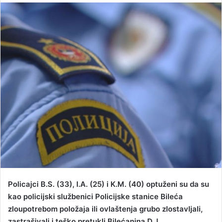
n
d
a
n
e
m
a
i
l
Policajci B.S. (33), I.A. (25) i K.M. (40) optuženi su da su
kao policijski službenici Policijske stanice Bileća
zloupotrebom položaja ili ovlaštenja grubo zlostavljali,
zastrašivali i teško pretukli Bilećanina D.J.