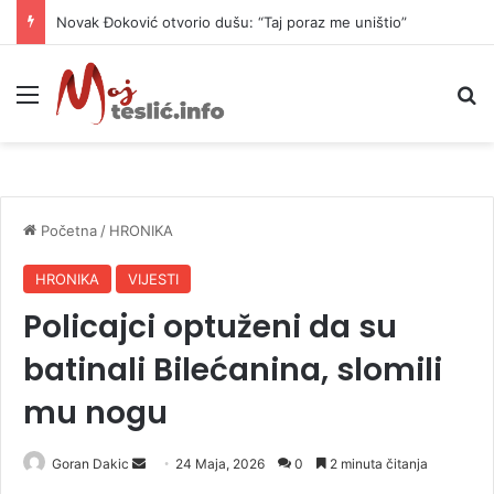
Novak Đoković otvorio dušu: “Taj poraz me uništio”
Meni
P
Početna
/
HRONIKA
HRONIKA
VIJESTI
Policajci optuženi da su
batinali Bilećanina, slomili
mu nogu
Goran Dakic
S
24 Maja, 2026
0
2 minuta čitanja
e