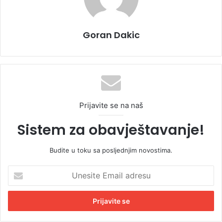
Goran Dakic
Prijavite se na naš
Sistem za obavještavanje!
Budite u toku sa posljednjim novostima.
U
n
e
s
i