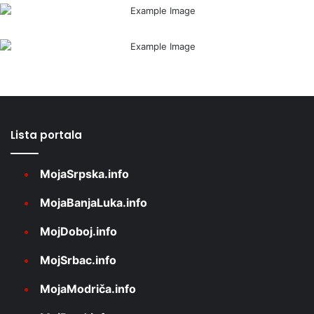
Lista portala
MojaSrpska.info
MojaBanjaLuka.info
MojDoboj.info
MojSrbac.info
MojaModriča.info