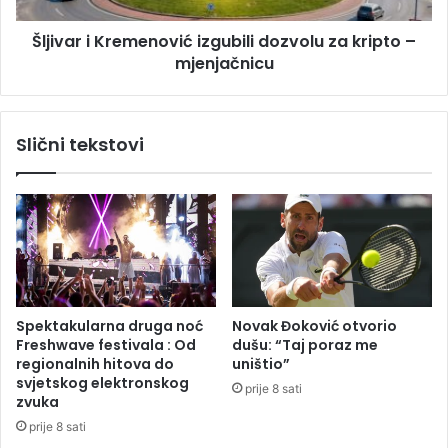
S
K
r
Šljivar i Kremenović izgubili dozvolu za kripto –
r
p
mjenjačnicu
e
s
m
k
e
u
n
Slični tekstovi
,
o
m
v
o
i
g
ć
u
i
ć
z
i
g
i
u
p
b
Spektakularna druga noć
Novak Đoković otvorio
l
i
Freshwave festivala : Od
dušu: “Taj poraz me
j
l
regionalnih hitova do
uništio”
u
i
svjetskog elektronskog
prije 8 sati
s
d
zvuka
k
o
prije 8 sati
o
z