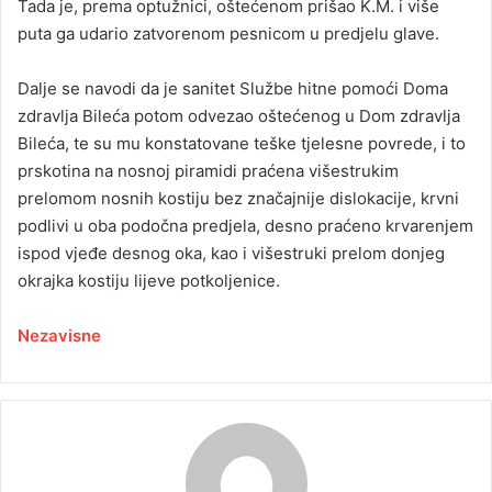
Tada je, prema optužnici, oštećenom prišao K.M. i više
puta ga udario zatvorenom pesnicom u predjelu glave.
Dalje se navodi da je sanitet Službe hitne pomoći Doma
zdravlja Bileća potom odvezao oštećenog u Dom zdravlja
Bileća, te su mu konstatovane teške tjelesne povrede, i to
prskotina na nosnoj piramidi praćena višestrukim
prelomom nosnih kostiju bez značajnije dislokacije, krvni
podlivi u oba podočna predjela, desno praćeno krvarenjem
ispod vjeđe desnog oka, kao i višestruki prelom donjeg
okrajka kostiju lijeve potkoljenice.
Nezavisne