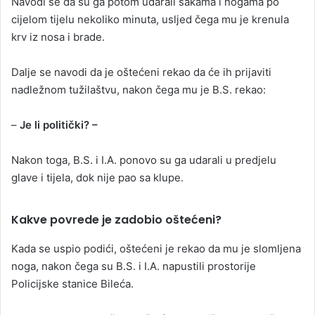
Navodi se da su ga potom udarali šakama i nogama po
cijelom tijelu nekoliko minuta, usljed čega mu je krenula
krv iz nosa i brade.
Dalje se navodi da je oštećeni rekao da će ih prijaviti
nadležnom tužilaštvu, nakon čega mu je B.S. rekao:
–
Je li politički? –
Nakon toga, B.S. i I.A. ponovo su ga udarali u predjelu
glave i tijela, dok nije pao sa klupe.
Kakve povrede je zadobio oštećeni?
Kada se uspio podići, oštećeni je rekao da mu je slomljena
noga, nakon čega su B.S. i I.A. napustili prostorije
Policijske stanice Bileća.