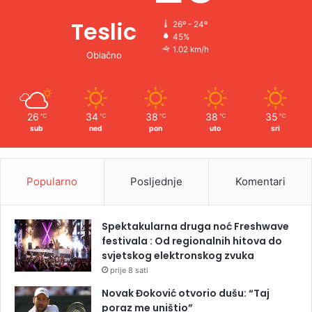
Teslic
26º - 24º
45%
1.02 km/h
Oblačno
26
34
38
38
35
℃
℃
℃
℃
℃
sub
ned
pon
uto
sri
Popularno
Posljednje
Komentari
Spektakularna druga noć Freshwave
festivala : Od regionalnih hitova do
svjetskog elektronskog zvuka
prije 8 sati
Novak Đoković otvorio dušu: “Taj
poraz me uništio”