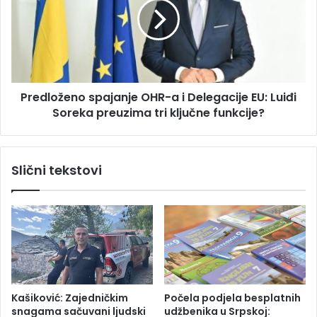
o
d
đ
l
e
o
n
ž
u
e
s
n
l
Predloženo spajanje OHR-a i Delegacije EU: Luiđi
o
u
Soreka preuzima tri ključne funkcije?
s
č
p
a
a
j
j
Slični tekstovi
u
a
u
n
b
j
i
e
s
O
t
H
v
R
a
-
D
a
Kašiković: Zajedničkim
Počela podjela besplatnih
a
i
snagama sačuvani ljudski
udžbenika u Srpskoj: