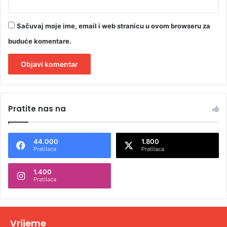
u
n
Sačuvaj moje ime, email i web stranicu u ovom browseru za
k
c
buduće komentare.
i
j
e
?
A
l
Pratite nas na
t
e
44.000
1.800
r
Pratilaca
Pratilaca
n
1.400
a
Pratilaca
t
i
v
Vrijeme