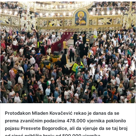
n
d
a
n
e
m
a
i
l
Protođakon Mladen Kovačević rekao je danas da se
prema zvaničnim podacima 478.000 vjernika poklonilo
pojasu Presvete Bogorodice, ali da vjeruje da se taj broj
od sinoć približio broju od 500.000 vjernika.