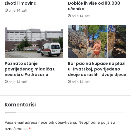
n
D
životi i imovina
Dobiće ih više od 80.000
k
e
učenika
prije 14 sati
e
l
prije 14 sati
I
e
l
g
i
a
ć
c
i
j
e
E
Poznato stanje
Bor pao na kupače na plaži
U
povrijeđenog mladića u
u Hrvatskoj, povrijeđeno
nesreći u Potkozarju
dvoje odraslih i dvoje djece
:
L
prije 14 sati
prije 14 sati
u
i
đ
Komentariši
i
S
o
Vaša email adresa neće biti objavljivana.
Neophodna polja su
r
označena sa
*
e