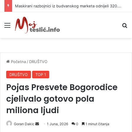
Maskirani razbojnici iz budvanskog marketa odnijeli 320.000 evra
Meni
P
Početna
/
DRUŠTVO
DRUŠTVO
TOP 1
Pojas Presvete Bogorodice
cjelivalo gotovo pola
miliona ljudi
Goran Dakic
S
1 Juna, 2026
0
1 minut čitanja
e