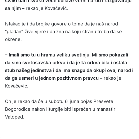
svaki dan i svako veče obilaze verni narod i razgovaraju
sa njim –
rekao je Kovačević.
Istakao je i da brojke govore o tome da je naš narod
“gladan” žive vjere i da zna na koju stranu treba da se
okrene.
– Imali smo tu u hramu veliku svetinju. Mi smo pokazali
da smo svetosavska crkva i da je ta crkva bila i ostala
stub našeg jedinstva i da ima snagu da okupi ovaj narod i
da ga usmeri u jednom pozitivnom pravcu –
rekao je
Kovačević.
On je rekao da će u subotu 6. juna pojas Presvete
Bogorodice nakon liturgije biti ispraćen u manastir
Vatoped.