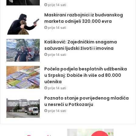
prije 14 sati
Maskirani razbojnici iz budvanskog
marketa odnijeli 320.000 evra
prije 14 sati
Kašiković: Zajedničkim snagama
sačuvani ljudski životi i imovina
prije 14 sati
Počela podjela besplatnih udžbenika
u Srpskoj: Dobiće ih više od 80.000
učenika
prije 14 sati
Poznato stanje povrijeđenog mladića
u nesreći u Potkozarju
prije 14 sati