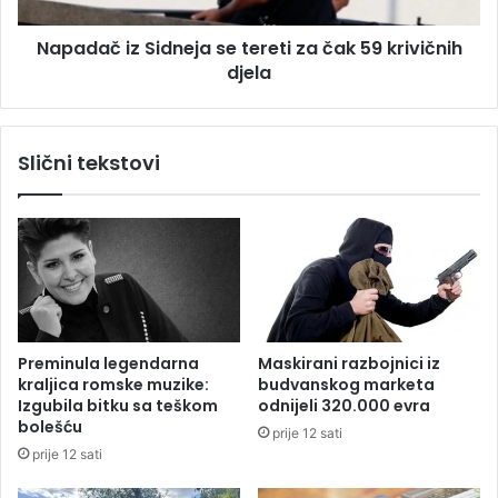
g
z
Napadač iz Sidneja se tereti za čak 59 krivičnih
a
S
đ
djela
i
e
d
n
n
i
e
Slični tekstovi
j
j
i
a
g
s
r
e
a
t
d
e
n
r
a
e
s
t
Preminula legendarna
Maskirani razbojnici iz
v
i
kraljica romske muzike:
budvanskog marketa
i
z
Izgubila bitku sa teškom
odnijeli 320.000 evra
j
a
bolešću
prije 12 sati
e
č
prije 12 sati
t
a
u
k