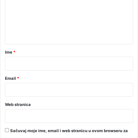
m
e
n
t
a
r
Ime
*
*
Email
*
Web stranica
Sačuvaj moje ime, email i web stranicu u ovom browseru za