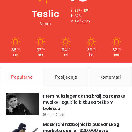
Teslic
36º - 19º
62%
1.97 km/h
Vedro
36
37
34
33
32
℃
℃
℃
℃
℃
pon
uto
sri
čet
pet
Popularno
Posljednje
Komentari
Preminula legendarna kraljica romske
muzike: Izgubila bitku sa teškom
bolešću
prije 12 sati
Maskirani razbojnici iz budvanskog
marketa odnijeli 320.000 evra