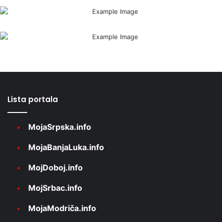
Lista portala
MojaSrpska.info
MojaBanjaLuka.info
MojDoboj.info
MojSrbac.info
MojaModriča.info