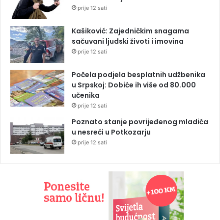
prije 12 sati
Kašiković: Zajedničkim snagama
sačuvani ljudski životi i imovina
prije 12 sati
Počela podjela besplatnih udžbenika
u Srpskoj: Dobiće ih više od 80.000
učenika
prije 12 sati
Poznato stanje povrijeđenog mladića
u nesreći u Potkozarju
prije 12 sati