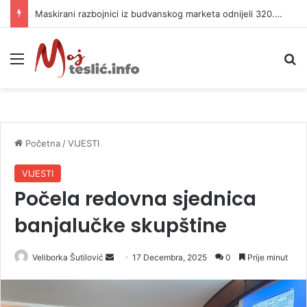
Maskirani razbojnici iz budvanskog marketa odnijeli 320.000 evra
Meni
P
Početna
/
VIJESTI
VIJESTI
Počela redovna sjednica
banjalučke skupštine
Veliborka Šutilović
S
17 Decembra, 2025
0
Prije minut
e
n
d