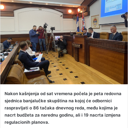
a
n
e
m
a
i
l
Nakon kašnjenja od sat vremena počela je peta redovna
sjednica banjalučke skupština na kojoj će odbornici
raspravljati o 86 tačaka dnevnog reda, među kojima je
nacrt budžeta za narednu godinu, ali i 19 nacrta izmjena
regulacionih planova.