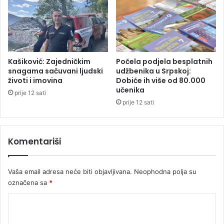
5
9
k
r
i
v
Kašiković: Zajedničkim
Počela podjela besplatnih
i
snagama sačuvani ljudski
udžbenika u Srpskoj:
životi i imovina
Dobiće ih više od 80.000
č
učenika
n
prije 12 sati
i
prije 12 sati
h
d
j
Komentariši
e
l
a
Vaša email adresa neće biti objavljivana.
Neophodna polja su
označena sa
*
K
o