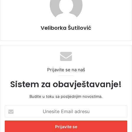
Veliborka Šutilović
Prijavite se na naš
Sistem za obavještavanje!
Budite u toku sa posljednjim novostima.
U
n
e
s