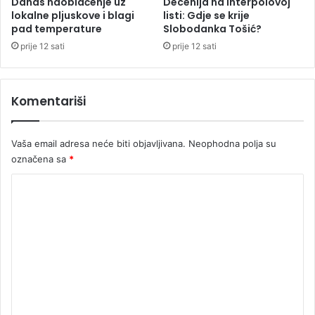
Danas naoblačenje uz
Decenija na Interpolovoj
j
lokalne pljuskove i blagi
listi: Gdje se krije
u
pad temperature
Slobodanka Tošić?
b
l
prije 12 sati
prije 12 sati
j
a
n
Komentariši
i
Vaša email adresa neće biti objavljivana.
Neophodna polja su
označena sa
*
K
o
m
e
n
t
a