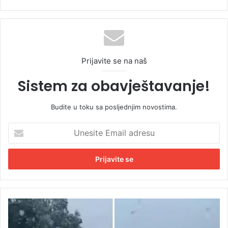
Prijavite se na naš
Sistem za obavještavanje!
Budite u toku sa posljednjim novostima.
U
n
e
s
i
t
e
E
J
m
a
a
k