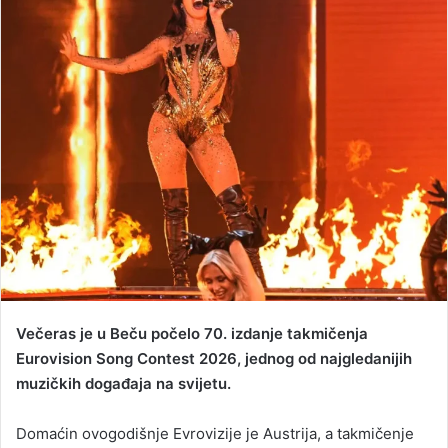
d
a
n
e
m
a
i
l
Večeras je u Beču počelo 70. izdanje takmičenja
Eurovision Song Contest 2026, jednog od najgledanijih
muzičkih događaja na svijetu.
Domaćin ovogodišnje Evrovizije je Austrija, a takmičenje