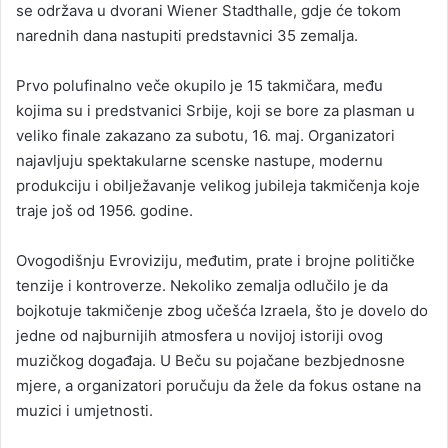
se održava u dvorani Wiener Stadthalle, gdje će tokom
narednih dana nastupiti predstavnici 35 zemalja.
Prvo polufinalno veče okupilo je 15 takmičara, među
kojima su i predstvanici Srbije, koji se bore za plasman u
veliko finale zakazano za subotu, 16. maj. Organizatori
najavljuju spektakularne scenske nastupe, modernu
produkciju i obilježavanje velikog jubileja takmičenja koje
traje još od 1956. godine.
Ovogodišnju Evroviziju, međutim, prate i brojne političke
tenzije i kontroverze. Nekoliko zemalja odlučilo je da
bojkotuje takmičenje zbog učešća Izraela, što je dovelo do
jedne od najburnijih atmosfera u novijoj istoriji ovog
muzičkog događaja. U Beču su pojačane bezbjednosne
mjere, a organizatori poručuju da žele da fokus ostane na
muzici i umjetnosti.