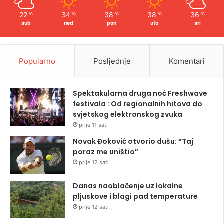
22
34
38
38
36
℃
℃
℃
℃
℃
sub
ned
pon
uto
sri
Popularno
Posljednje
Komentari
Spektakularna druga noć Freshwave
festivala : Od regionalnih hitova do
svjetskog elektronskog zvuka
prije 11 sati
Novak Đoković otvorio dušu: “Taj
poraz me uništio”
prije 12 sati
Danas naoblačenje uz lokalne
pljuskove i blagi pad temperature
prije 12 sati