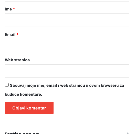
r
Ime
*
*
Email
*
Web stranica
Sačuvaj moje ime, email i web stranicu u ovom browseru za
buduće komentare.
A
l