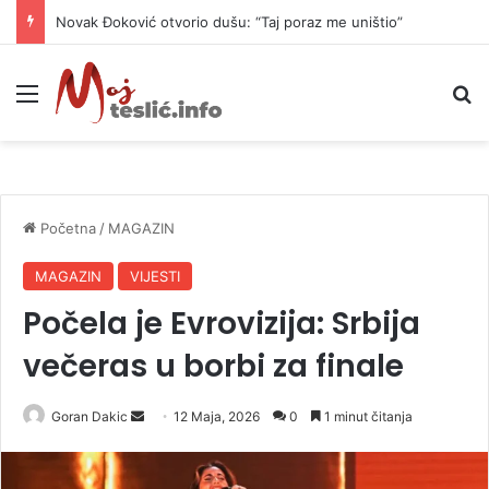
Novak Đoković otvorio dušu: “Taj poraz me uništio”
Meni
P
Početna
/
MAGAZIN
MAGAZIN
VIJESTI
Počela je Evrovizija: Srbija
večeras u borbi za finale
Goran Dakic
S
12 Maja, 2026
0
1 minut čitanja
e
n