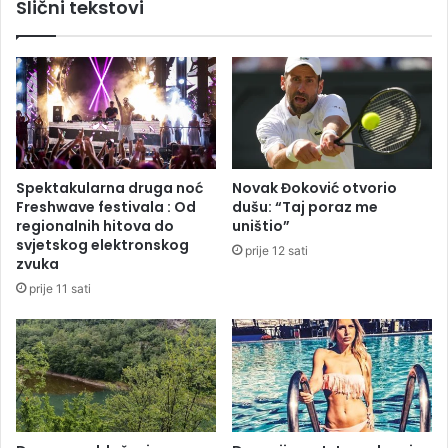
Slični tekstovi
e
z
n
g
i
u
j
b
i
i
l
a
"
d
Spektakularna druga noć
Novak Đoković otvorio
o
Freshwave festivala : Od
dušu: “Taj poraz me
b
regionalnih hitova do
uništio”
i
svjetskog elektronskog
prije 12 sati
j
zvuka
e
prije 11 sati
n
m
e
č
"
u
L