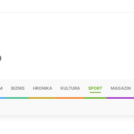
šu: “Taj poraz me uništio”
M
BIZNIS
HRONIKA
KULTURA
SPORT
MAGAZIN