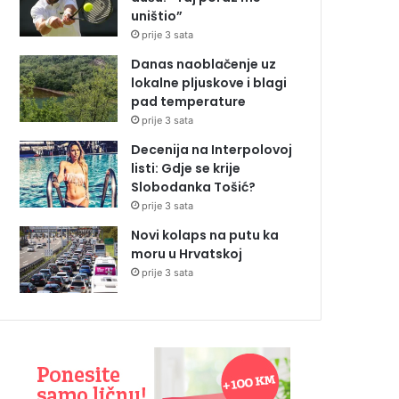
uništio”
prije 3 sata
Danas naoblačenje uz
lokalne pljuskove i blagi
pad temperature
prije 3 sata
Decenija na Interpolovoj
listi: Gdje se krije
Slobodanka Tošić?
prije 3 sata
Novi kolaps na putu ka
moru u Hrvatskoj
prije 3 sata