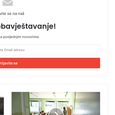
vite se na naš
obavještavanje!
sa posljednjim novostima.
P
r
o
s