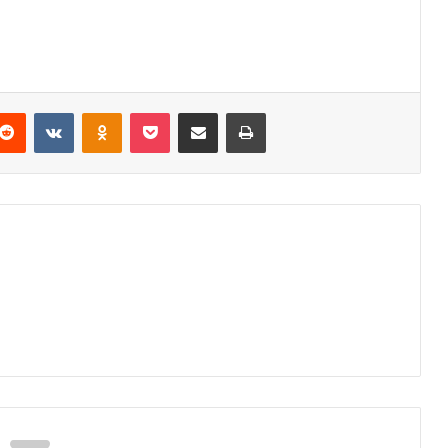
Reddit
VKontakte
Odnoklassniki
Pocket
Podijeli putem Emaila
Odštampaj