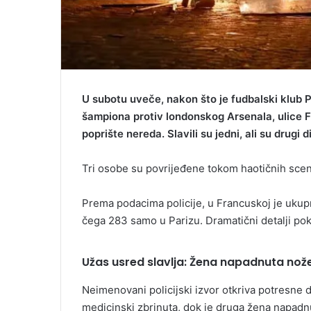
U subotu uveče, nakon što je fudbalski klub 
šampiona protiv londonskog Arsenala, ulice F
poprište nereda. Slavili su jedni, ali su drugi d
Tri osobe su povrijeđene tokom haotičnih scena
Prema podacima policije, u Francuskoj je ukup
čega 283 samo u Parizu. Dramatični detalji po
Užas usred slavlja: Žena napadnuta nože
Neimenovani policijski izvor otkriva potresne de
medicinski zbrinuta, dok je druga žena napadn