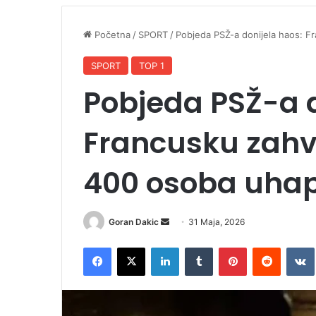
Početna
/
SPORT
/
Pobjeda PSŽ-a donijela haos: F
SPORT
TOP 1
Pobjeda PSŽ-a d
Francusku zahva
400 osoba uha
Goran Dakic
S
31 Maja, 2026
e
Facebook
X
LinkedIn
Tumblr
Pinterest
Reddit
VK
n
d
a
n