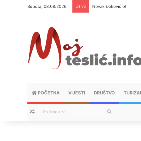
Subota, 08.08.2026.
Uživo
Novak Đoković otvorio du
POČETNA
VIJESTI
DRUŠTVO
TURIZA
Nasumični tekstovi
Pretraga
za