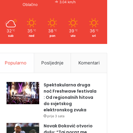
3.04 km/h
Oblačno
32
35
38
39
36
℃
℃
℃
℃
℃
sub
ned
pon
uto
sri
Popularno
Posljednje
Komentari
Spektakularna druga
noć Freshwave festivala
: Od regionalnih hitova
do svjetskog
elektronskog zvuka
prije 3 sata
Novak Đoković otvorio
dušu: “Taj poraz me