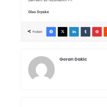
Glas Srpske
Facebook
X
LinkedIn
Tumblr
Pinterest
Podijeli
Goran Dakic