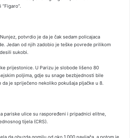
 “Figaro”.
Nunjez, potvrdio je da je čak sedam policajaca
. Jedan od njih zadobio je teške povrede prilikom
desili sukobi.
ske prijestonice. U Parizu je slobode lišeno 80
sejskim poljima, gdje su snage bezbjednosti bile
e da je spriječeno nekoliko pokušaja pljačke u 8.
a pariske ulice su raspoređeni i pripadnici elitne,
ednosnog tijela (CRS).
spjela da obuzda gomilu od oko 1.000 navijača, a potom je