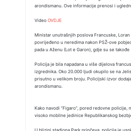
arondismanu. Ove informacije prenosi i ugledni
Video
OVDJE
Ministar unutrašnjih poslova Francuske, Loran 
povrijeđeno u neredima nakon PSŽ-ove pobjede
pada u Aženu (Lot e Garon), gdje su se takođe 
Policija je bila napadana u više dijelova francu
izgrednika. Oko 20.000 ljudi okupilo se na Jeli
prisutno u velikom broju. Policijski izvor dodaj
arondismanu.
Kako navodi “Figaro”, pored redovne policije, n
visoko mobilne jedinice Republikanskog bezbj
U blizini stadiona Park prinčeva, policija je u