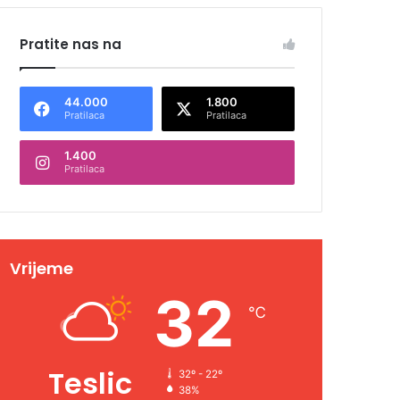
Pratite nas na
44.000
1.800
Pratilaca
Pratilaca
1.400
Pratilaca
Vrijeme
32
℃
Teslic
32º - 22º
38%