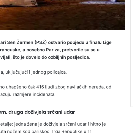
Pari Sen Žermen (PSŽ) ostvario pobjedu u finalu Lige
rancuske, a posebno Pariza, pretvorile su se u
ivljali, što je dovelo do ozbiljnih posljedica.
, uključujući i jednog policajca.
no uhapšeno čak 416 ljudi zbog navijačkih nereda, od
kazuju razmjere incidenata.
m, druga doživjela srčani udar
talje: jedna žena je doživjela srčani udar i hitno je
uta nožem kod pariskog Trga Republike u 11.