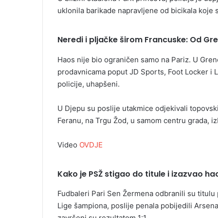
uklonila barikade napravljene od bicikala koje s
Neredi i pljačke širom Francuske: Od Gr
Haos nije bio ograničen samo na Pariz. U Grenob
prodavnicama poput JD Sports, Foot Locker i L
policije, uhapšeni.
U Djepu su poslije utakmice odjekivali topovsk
Feranu, na Trgu Žod, u samom centru grada, izbi
Video
OVDJE
Kako je PSŽ stigao do titule i izazvao ha
Fudbaleri Pari Sen Žermena odbranili su titulu
Lige šampiona, poslije penala pobijedili Arsen
završeni su rezultatom 1:1.