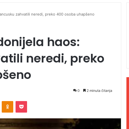
rancusku zahvatili neredi, preko 400 osoba uhapšeno
onijela haos:
tili neredi, preko
pšeno
0
2 minuta čitanja
ontakte
Odnoklassniki
Pocket