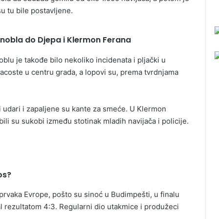
u tu bile postavljene.
enobla do Djepa i Klermon Ferana
lu je takođe bilo nekoliko incidenata i pljački u
acoste u centru grada, a lopovi su, prema tvrdnjama
i udari i zapaljene su kante za smeće. U Klermon
li su sukobi između stotinak mladih navijača i policije.
os?
 prvaka Evrope, pošto su sinoć u Budimpešti, u finalu
al rezultatom 4:3. Regularni dio utakmice i produžeci