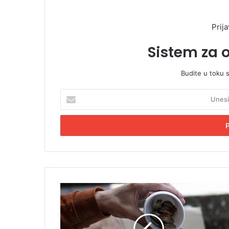
Prija
Sistem za 
Budite u toku 
U
n
e
s
i
t
e
E
m
P
a
r
i
o
l
s
a