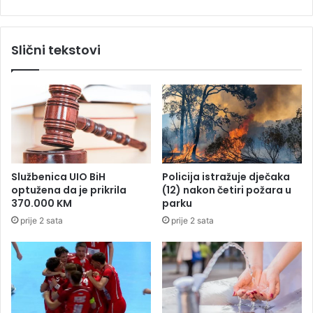
l
m
e
o
n
z
Slični tekstovi
k
a
o
k
v
o
i
n
ć
a
s
i
t
s
i
p
g
l
Službenica UIO BiH
Policija istražuje dječaka
a
a
optužena da je prikrila
(12) nakon četiri požara u
o
ć
370.000 KM
parku
u
i
prije 2 sata
prije 2 sata
B
v
a
a
n
o
j
a
a
v
l
a