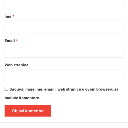
a
r
Ime
*
*
Email
*
Web stranica
Sačuvaj moje ime, email i web stranicu u ovom browseru za
buduće komentare.
A