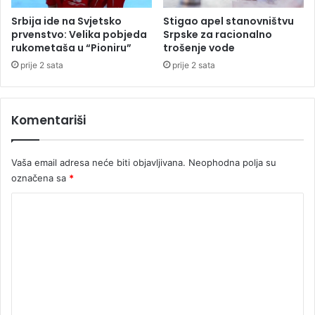
u
n
k
s
Srbija ide na Svjetsko
Stigao apel stanovništvu
u
e
prvenstvo: Velika pobjeda
Srpske za racionalno
„
rukometaša u “Pioniru”
trošenje vode
Z
prije 2 sata
prije 2 sata
v
o
r
Komentariši
n
i
k
Vaša email adresa neće biti objavljivana.
Neophodna polja su
p
označena sa
*
u
t
K
e
v
o
i
m
m
e
a
“
n
t