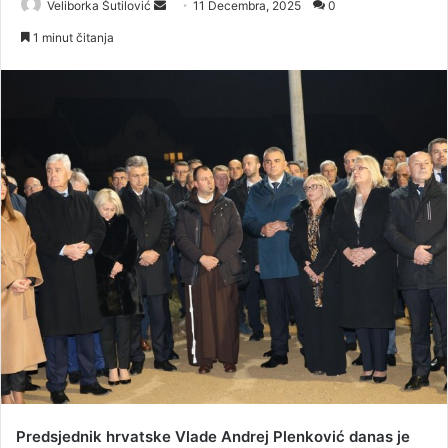
Veliborka Šutilović
S
11 Decembra, 2025
0
e
1 minut čitanja
n
d
a
n
e
m
a
i
l
Predsjednik hrvatske Vlade Andrej Plenković danas je