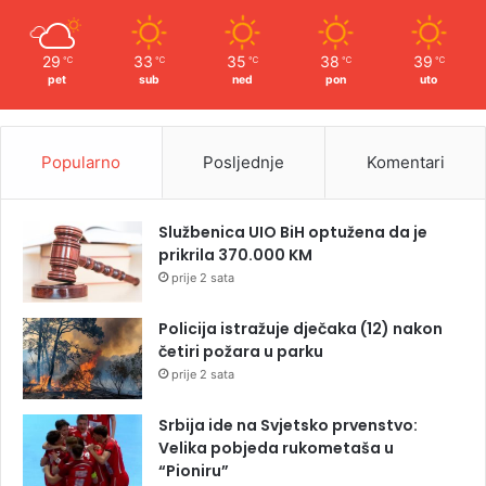
29
33
35
38
39
℃
℃
℃
℃
℃
pet
sub
ned
pon
uto
Popularno
Posljednje
Komentari
Službenica UIO BiH optužena da je
prikrila 370.000 KM
prije 2 sata
Policija istražuje dječaka (12) nakon
četiri požara u parku
prije 2 sata
Srbija ide na Svjetsko prvenstvo:
Velika pobjeda rukometaša u
“Pioniru”