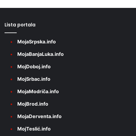
Lista portala
MojaSrpska.info
MojaBanjaLuka.info
MojDoboj.info
MojSrbac.info
MojaModriča.info
MojBrod.info
MojaDerventa.info
MojTeslić.info