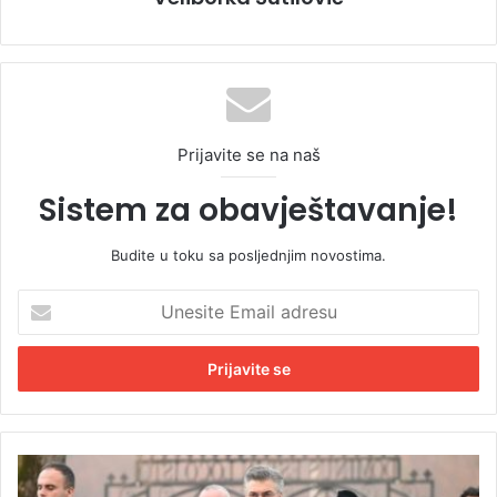
Prijavite se na naš
Sistem za obavještavanje!
Budite u toku sa posljednjim novostima.
U
n
e
s
i
t
e
E
P
m
r