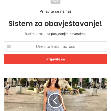
Prijavite se na naš
Sistem za obavještavanje!
Budite u toku sa posljednjim novostima.
U
n
e
s
i
t
e
E
S
m
u
a
z
i
a
l
n
a
a