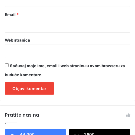
Email
*
Web stranica
Sačuvaj moje ime, email i web stranicu u ovom browseru za
buduće komentare.
A
l
Pratite nas na
t
e
44.000
1.800