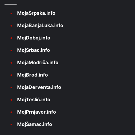
MojaSrpska.info
MojaBanjaLuka.info
MojDoboj.info
MojSrbac.info
MojaModriča.info
MojBrod.info
MojaDerventa.info
MojTeslić.info
MojPrnjavor.info
MojŠamac.info