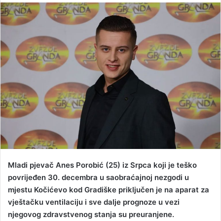
n
d
a
n
e
m
a
i
l
Mladi pjevač Anes Porobić (25) iz Srpca koji je teško
povrijeđen 30. decembra u saobraćajnoj nezgodi u
mjestu Kočićevo kod Gradiške priključen je na aparat za
vještačku ventilaciju i sve dalje prognoze u vezi
njegovog zdravstvenog stanja su preuranjene.