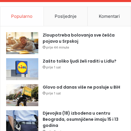
Popularno
Posljednje
Komentari
Zloupotreba bolovanja sve češća
pojava u Srpskoj
prije 44 minute
Zašto toliko ljudi želi raditi u Lidlu?
prije 1 sat
Glovo od danas više ne posluje u BiH
prije 1 sat
Djevojka (18) izbodena u centru
Beograda, osumnjičene imaju 15 i 13
godina