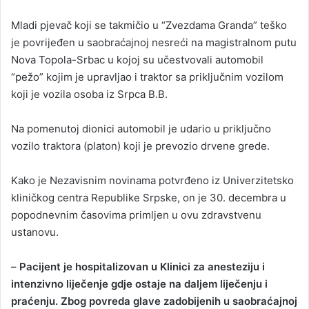
Mladi pjevač koji se takmičio u “Zvezdama Granda” teško
je povrijeđen u saobraćajnoj nesreći na magistralnom putu
Nova Topola-Srbac u kojoj su učestvovali automobil
“pežo” kojim je upravljao i traktor sa priključnim vozilom
koji je vozila osoba iz Srpca B.B.
Na pomenutoj dionici automobil je udario u priključno
vozilo traktora (platon) koji je prevozio drvene grede.
Kako je Nezavisnim novinama potvrđeno iz Univerzitetsko
kliničkog centra Republike Srpske, on je 30. decembra u
popodnevnim časovima primljen u ovu zdravstvenu
ustanovu.
–
Pacijent je hospitalizovan u Klinici za anesteziju i
intenzivno liječenje gd‌je ostaje na daljem liječenju i
praćenju. Zbog povreda glave zadobijenih u saobraćajnoj