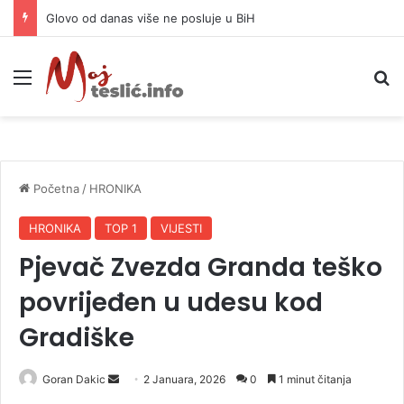
Djevojka (18) izbodena u centru Beograda, osumnjičene imaju 15 i 13 godina
Meni
P
Početna
/
HRONIKA
HRONIKA
TOP 1
VIJESTI
Pjevač Zvezda Granda teško
povrijeđen u udesu kod
Gradiške
Goran Dakic
S
2 Januara, 2026
0
1 minut čitanja
e