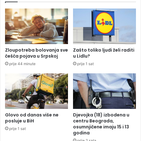
n
š
a
n
t
j
o
e
m
d
p
i
o
j
Zloupotreba bolovanja sve
Zašto toliko ljudi želi raditi
k
e
češća pojava u Srpskoj
u Lidlu?
o
t
prije 44 minute
prije 1 sat
r
e
i
p
l
o
a
g
A
o
m
đ
e
e
r
n
Glovo od danas više ne
Djevojka (18) izbodena u
i
o
posluje u BiH
centru Beograda,
k
z
osumnjičene imaju 15 i 13
prije 1 sat
u
a
godina
l
prije 2 sata