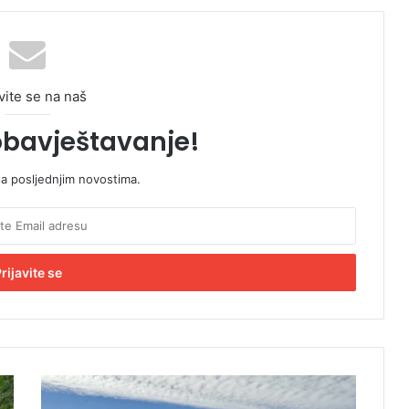
vite se na naš
obavještavanje!
sa posljednjim novostima.
"
B