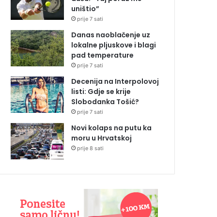
uništio”
prije 7 sati
Danas naoblačenje uz
lokalne pljuskove i blagi
pad temperature
prije 7 sati
Decenija na Interpolovoj
listi: Gdje se krije
Slobodanka Tošić?
prije 7 sati
Novi kolaps na putu ka
moru u Hrvatskoj
prije 8 sati