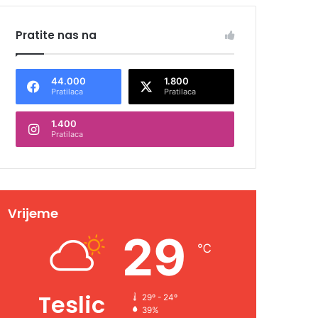
Pratite nas na
44.000
1.800
Pratilaca
Pratilaca
1.400
Pratilaca
Vrijeme
29
℃
Teslic
29º - 24º
39%