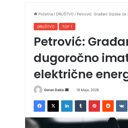
Početna
/
DRUŠTVO
/
Petrović: Građani Srpske će 
DRUŠTVO
TOP 1
Petrović: Građa
dugoročno imati
električne energ
Goran Dakic
S
18 Maja, 2026
e
Facebook
X
LinkedIn
Tumblr
Pinterest
Reddit
VK
n
d
a
n