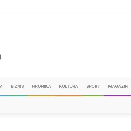
šu: “Taj poraz me uništio”
M
BIZNIS
HRONIKA
KULTURA
SPORT
MAGAZIN