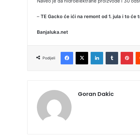
Naveo je da hidroelektrane proizvode i 30 odst
–
TE Gacko će ići na remont od 1. jula i to će 
Banjaluka.net
Facebook
X
LinkedIn
Tumblr
Pinterest
Podijeli
Goran Dakic