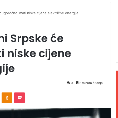
dugoročno imati niske cijene električne energije
ni Srpske će
 niske cijene
ije
0
2 minuta čitanja
ontakte
Odnoklassniki
Pocket