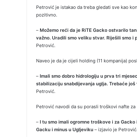
Petrović je istakao da treba gledati sve kao ko
pozitivno.
–
Možemo reći da je RiTE Gacko ostvarilo tanku 
važno. Uradili smo veliku stvar. Riješili smo i
Petrović.
Naveo je da je cijeli holding (11 kompanija) po
–
Imali smo dobro hidrologiju u prva tri mjese
stabilizaciju snabdijevanja uglja. Trebaće jo
Petrović.
Petrović navodi da su porasli troškovi nafte za
–
I tu smo imali ogromne troškove i za Gacko i
Gacku i minus u Ugljeviku
– izjavio je Petrović