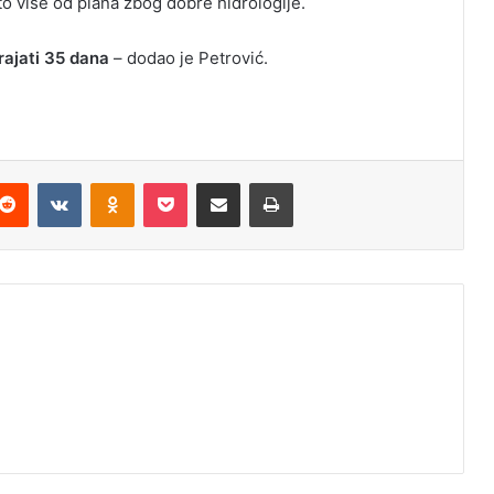
o više od plana zbog dobre hidrologije.
trajati 35 dana
– dodao je Petrović.
Reddit
VKontakte
Odnoklassniki
Pocket
Podijeli putem Emaila
Odštampaj