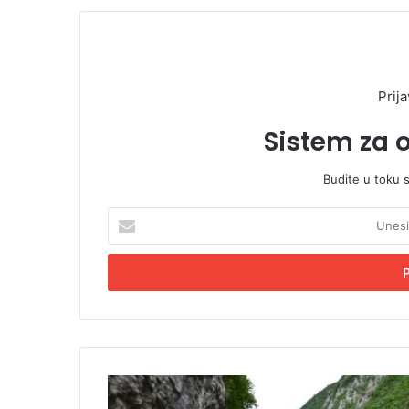
Prija
Sistem za 
Budite u toku 
U
n
e
s
i
t
e
E
m
O
a
b
i