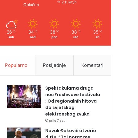
2.11 km/h
Oblačno
26
34
38
38
35
℃
℃
℃
℃
℃
sub
ned
pon
uto
sri
Popularno
Posljednje
Komentari
Spektakularna druga
noć Freshwave festivala
: Od regionalnih hitova
do svjetskog
elektronskog zvuka
prije 7 sati
Novak Đoković otvorio
dušu: “Taj poraz me