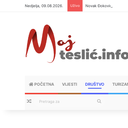
Nedjelja, 09.08.2026.
Uživo
Novak Đoković otvorio d
POČETNA
VIJESTI
DRUŠTVO
TURIZA
Nasumični tekstovi
Pretraga
za