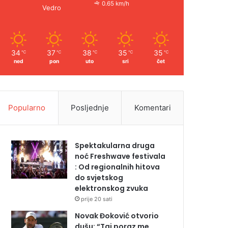
0.65 km/h
Vedro
34
37
38
35
35
℃
℃
℃
℃
℃
ned
pon
uto
sri
čet
Popularno
Posljednje
Komentari
Spektakularna druga
noć Freshwave festivala
: Od regionalnih hitova
do svjetskog
elektronskog zvuka
prije 20 sati
Novak Đoković otvorio
dušu: “Taj poraz me