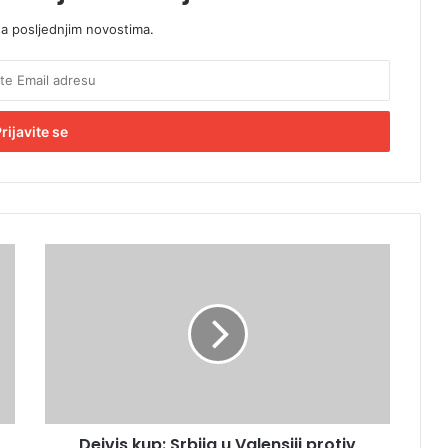
sa posljednjim novostima.
D
e
j
v
i
s
k
u
p
Dejvis kup: Srbija u Valensiji protiv
: