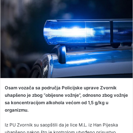
d
a
n
e
m
a
i
l
Osam vozača sa područja Policijske uprave Zvornik
uhapšeno je zbog “obijesne vožnje”, odnosno zbog vožnje
sa koncentracijom alkohola većom od 1,5 g/kg u
organizmu.
Iz PU Zvornik su saopštili da je lice M.L. iz Han Pijeska
uhapšeno nakon što je kontrolom utvrđeno prisustvo