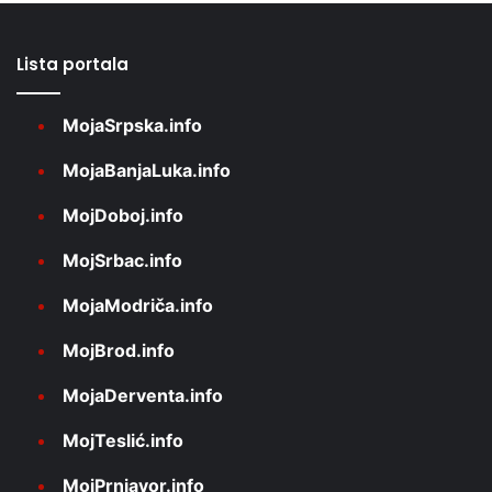
Lista portala
MojaSrpska.info
MojaBanjaLuka.info
MojDoboj.info
MojSrbac.info
MojaModriča.info
MojBrod.info
MojaDerventa.info
MojTeslić.info
MojPrnjavor.info