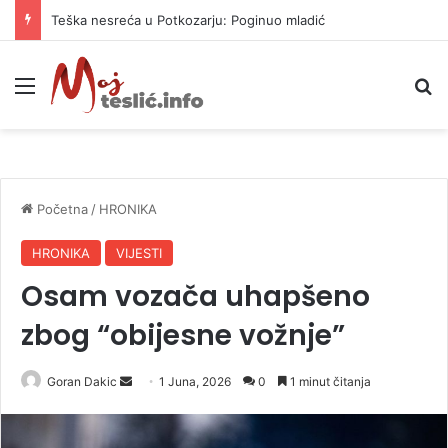
Teška nesreća u Potkozarju: Poginuo mladić
Meni
P
Početna
/
HRONIKA
HRONIKA
VIJESTI
Osam vozača uhapšeno
zbog “obijesne vožnje”
Goran Dakic
S
1 Juna, 2026
0
1 minut čitanja
e
n