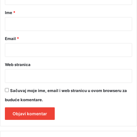
a
r
Ime
*
*
Email
*
Web stranica
Sačuvaj moje ime, email i web stranicu u ovom browseru za
buduće komentare.
A
l