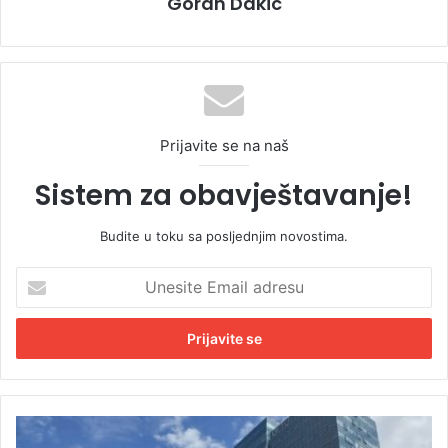
Goran Dakic
Prijavite se na naš
Sistem za obavještavanje!
Budite u toku sa posljednjim novostima.
U
n
e
s
i
t
e
E
V
m
l