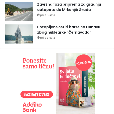
Završna faza priprema za gradnju
autoputa do Mrkonjić Grada
prije 3 sata
Potopljene četiri barže na Dunavu
zbog nuklearke “Černavoda”
prije 3 sata