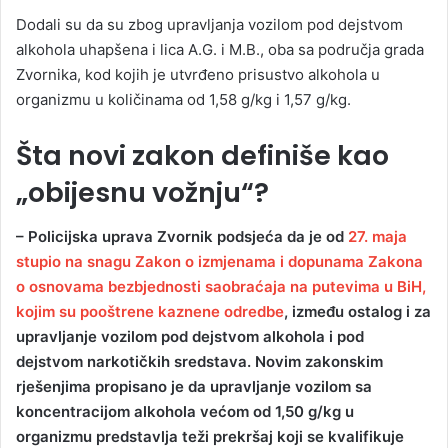
Dodali su da su zbog upravljanja vozilom pod dejstvom
alkohola uhapšena i lica A.G. i M.B., oba sa područja grada
Zvornika, kod kojih je utvrđeno prisustvo alkohola u
organizmu u količinama od 1,58 g/kg i 1,57 g/kg.
Šta novi zakon definiše kao
„obijesnu vožnju“?
– Policijska uprava Zvornik podsjeća da je od
27. maja
stupio na snagu Zakon o izmjenama i dopunama Zakona
o osnovama bezbjednosti saobraćaja na putevima u BiH,
kojim su pooštrene kaznene odredbe
, između ostalog i za
upravljanje vozilom pod dejstvom alkohola i pod
dejstvom narkotičkih sredstava. Novim zakonskim
rješenjima propisano je da upravljanje vozilom sa
koncentracijom alkohola većom od 1,50 g/kg u
organizmu predstavlja teži prekršaj koji se kvalifikuje