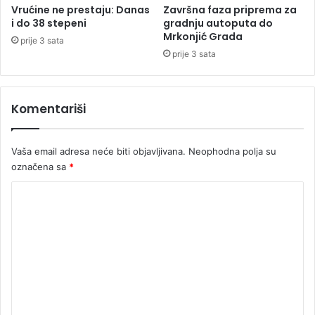
a
n
Vrućine ne prestaju: Danas
Završna faza priprema za
n
i
i do 38 stepeni
gradnju autoputa do
j
Mrkonjić Grada
š
prije 3 sata
e
t
prije 3 sata
s
a
p
v
o
a
Komentariši
r
t
s
Vaša email adresa neće biti objavljivana.
Neophodna polja su
k
označena sa
*
i
h
K
s
a
o
v
m
e
e
z
a
n
t