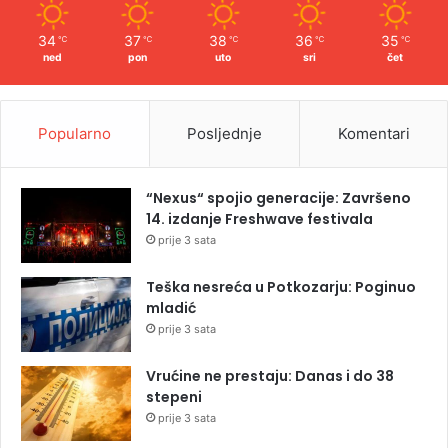
34
37
38
36
35
℃
℃
℃
℃
℃
ned
pon
uto
sri
čet
Popularno
Posljednje
Komentari
“Nexus“ spojio generacije: Završeno
14. izdanje Freshwave festivala
prije 3 sata
Teška nesreća u Potkozarju: Poginuo
mladić
prije 3 sata
Vrućine ne prestaju: Danas i do 38
stepeni
prije 3 sata