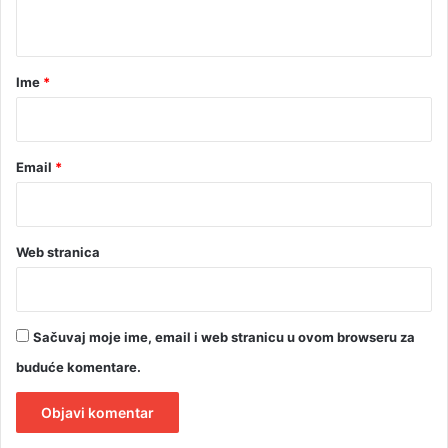
t
s
m
a
i
r
o
Ime
*
d
*
a
r
a
Email
*
d
i
Web stranica
Sačuvaj moje ime, email i web stranicu u ovom browseru za
buduće komentare.