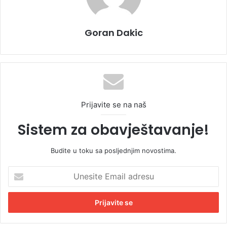
Goran Dakic
Prijavite se na naš
Sistem za obavještavanje!
Budite u toku sa posljednjim novostima.
U
n
e
s
i
t