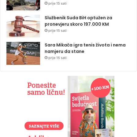
prije 15 sati
Službenik Suda BiH optužen za
pronevjeru skoro 197.000 KM
prije 15 sati
Sara Mikača igra tenis života i nema
namjeru da stane
prije 15 sati