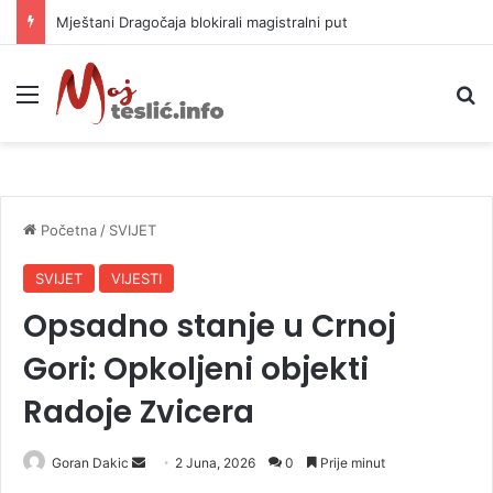
Helikopter ponovo gasi vatru u selima kod Trebinja
Meni
P
Početna
/
SVIJET
SVIJET
VIJESTI
Opsadno stanje u Crnoj
Gori: Opkoljeni objekti
Radoje Zvicera
Goran Dakic
S
2 Juna, 2026
0
Prije minut
e