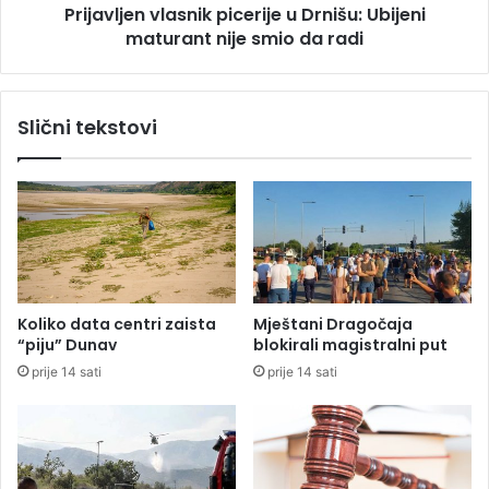
Prijavljen vlasnik picerije u Drnišu: Ubijeni
c
n
i
maturant nije smio da radi
v
l
a
s
Slični tekstovi
n
i
k
p
i
c
e
r
i
Koliko data centri zaista
Mještani Dragočaja
j
“piju” Dunav
blokirali magistralni put
e
prije 14 sati
prije 14 sati
u
D
r
n
i