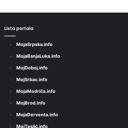
Lista portala
MojaSrpska.info
MojaBanjaLuka.info
MojDoboj.info
MojSrbac.info
MojaModriča.info
MojBrod.info
MojaDerventa.info
MojTeslić.info