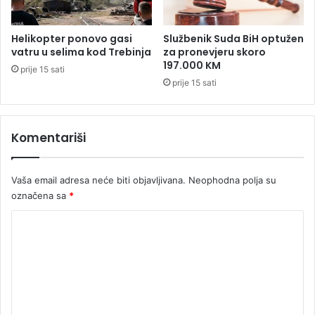
š
u
:
Helikopter ponovo gasi
Službenik Suda BiH optužen
U
vatru u selima kod Trebinja
za pronevjeru skoro
b
197.000 KM
prije 15 sati
i
prije 15 sati
j
e
n
Komentariši
i
m
a
Vaša email adresa neće biti objavljivana.
Neophodna polja su
t
u
označena sa
*
r
K
a
n
o
t
m
n
i
e
j
n
e