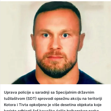
n
d
a
n
e
m
a
i
l
Uprava policije u saradnji sa Specijalnim državnim
tužilaštvom (SDT) sprovodi opsežnu akciju na teritoriji
Kotora i Tivta opkoljeno je više desetina objekata koje
koriste odbjegli šef kavačke ćelije balkanskog narko