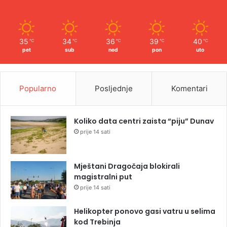
35
34
36
39
40
℃
℃
℃
℃
℃
pet
sub
ned
pon
uto
Popularno
Posljednje
Komentari
Koliko data centri zaista “piju” Dunav
prije 14 sati
Mještani Dragočaja blokirali
magistralni put
prije 14 sati
Helikopter ponovo gasi vatru u selima
kod Trebinja