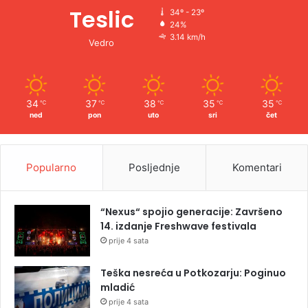
Teslic
34º - 23º
24%
3.14 km/h
Vedro
34
37
38
35
35
℃
℃
℃
℃
℃
ned
pon
uto
sri
čet
Popularno
Posljednje
Komentari
“Nexus“ spojio generacije: Završeno
14. izdanje Freshwave festivala
prije 4 sata
Teška nesreća u Potkozarju: Poginuo
mladić
prije 4 sata