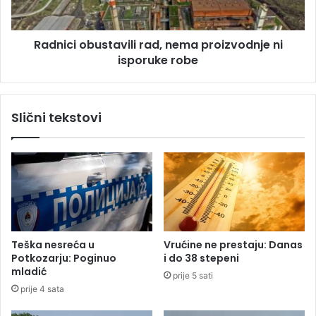
"
o
i
b
Radnici obustavili rad, nema proizvodnje ni
d
u
u
isporuke robe
s
u
t
m
a
a
v
Slični tekstovi
s
i
o
l
v
i
n
r
e
a
p
d
r
,
o
n
t
e
Teška nesreća u
Vrućine ne prestaju: Danas
e
m
Potkozarju: Poginuo
i do 38 stepeni
s
a
mladić
prije 5 sati
t
p
prije 4 sata
e
r
o