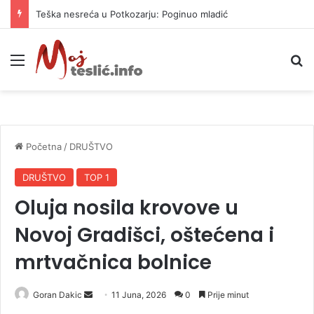
Teška nesreća u Potkozarju: Poginuo mladić
Meni
P
Početna
/
DRUŠTVO
DRUŠTVO
TOP 1
Oluja nosila krovove u
Novoj Gradišci, oštećena i
mrtvačnica bolnice
Goran Dakic
S
11 Juna, 2026
0
Prije minut
e