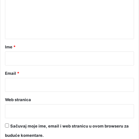
e
e
n
t
a
r
Ime
*
*
Email
*
Web stranica
Sačuvaj moje ime, email i web stranicu u ovom browseru za
buduće komentare.