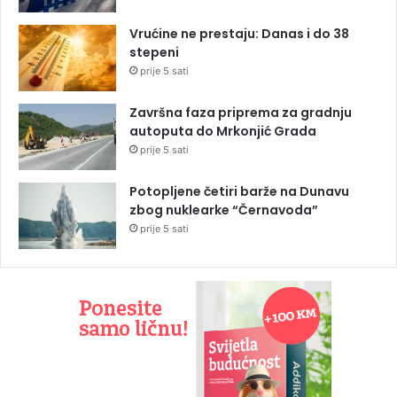
Vrućine ne prestaju: Danas i do 38
stepeni
prije 5 sati
Završna faza priprema za gradnju
autoputa do Mrkonjić Grada
prije 5 sati
Potopljene četiri barže na Dunavu
zbog nuklearke “Černavoda”
prije 5 sati