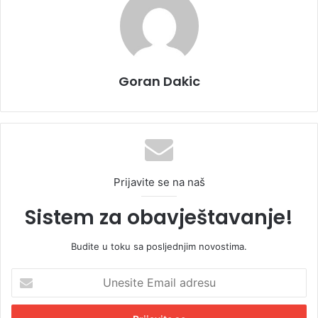
Goran Dakic
Prijavite se na naš
Sistem za obavještavanje!
Budite u toku sa posljednjim novostima.
U
n
e