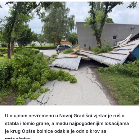
n
d
a
n
e
m
a
i
l
U olujnom nevremenu u Novoj Gradišci vjetar je rušio
stabla i lomio grane, a među najpogođenijim lokacijama
je krug Opšte bolnice odakle je odnio krov sa
mrtvačnice.