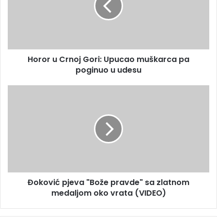
l
r
a
u
d
C
r
r
e
n
s
Horor u Crnoj Gori: Upucao muškarca pa
o
u
poginuo u udesu
j
G
o
Đ
r
o
i
k
:
o
U
v
p
i
u
ć
c
p
a
j
o
Đoković pjeva "Bože pravde" sa zlatnom
e
m
medaljom oko vrata (VIDEO)
v
u
a
š
"