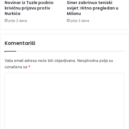
e
Novinar iz Tuzle podnio
Siner zabrinuo teniski
d
krivičnu prijavu protiv
svijet: Hitno pregledan u
Nurkića
Milanu
a
l
prije 2 dana
prije 2 dana
j
o
m
Komentariši
o
k
o
Vaša email adresa neće biti objavljivana.
Neophodna polja su
v
označena sa
*
r
a
K
t
o
a
(
m
V
e
I
D
n
E
t
O
)
a