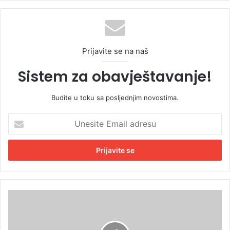
Prijavite se na naš
Sistem za obavještavanje!
Budite u toku sa posljednjim novostima.
U
n
e
s
i
t
e
E
H
m
o
a
r
i
o