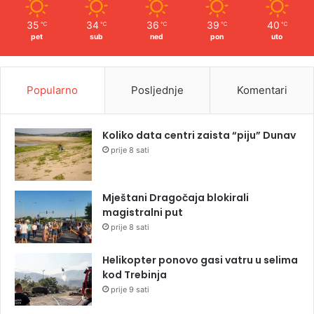
35
34
36
39
40
℃
℃
℃
℃
℃
pet
sub
ned
pon
uto
Popularno
Posljednje
Komentari
Koliko data centri zaista “piju” Dunav
prije 8 sati
Mještani Dragočaja blokirali
magistralni put
prije 8 sati
Helikopter ponovo gasi vatru u selima
kod Trebinja
prije 9 sati