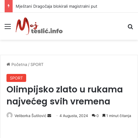
Helikopter ponovo gasi vatru u selima kod Trebinja
Meni
P
Početna
/
SPORT
SPORT
Olimpijsko zlato u rukama
najvećeg svih vremena
Veliborka Šutilović
S
4 Augusta, 2024
0
1 minut čitanja
e
n
d