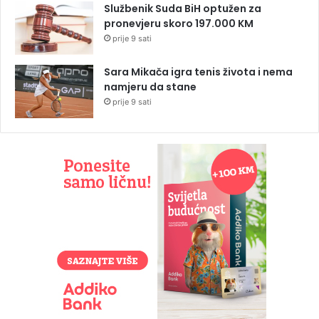
Službenik Suda BiH optužen za
pronevjeru skoro 197.000 KM
prije 9 sati
Sara Mikača igra tenis života i nema
namjeru da stane
prije 9 sati