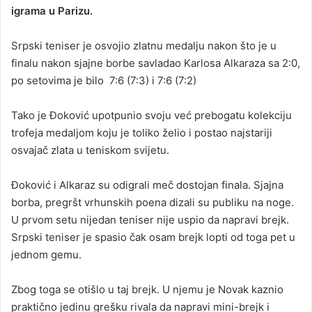
igrama u Parizu.
Srpski teniser je osvojio zlatnu medalju nakon što je u
finalu nakon sjajne borbe savladao Karlosa Alkaraza sa 2:0,
po setovima je bilo 7:6 (7:3) i 7:6 (7:2)
Tako je Đoković upotpunio svoju već prebogatu kolekciju
trofeja medaljom koju je toliko želio i postao najstariji
osvajač zlata u teniskom svijetu.
Đoković i Alkaraz su odigrali meč dostojan finala. Sjajna
borba, pregršt vrhunskih poena dizali su publiku na noge.
U prvom setu nijedan teniser nije uspio da napravi brejk.
Srpski teniser je spasio čak osam brejk lopti od toga pet u
jednom gemu.
Zbog toga se otišlo u taj brejk. U njemu je Novak kaznio
praktično jedinu grešku rivala da napravi mini-brejk i