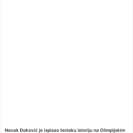
a
n
e
m
a
i
l
Novak Đoković je ispisao tenisku istoriju na Olimpijskim