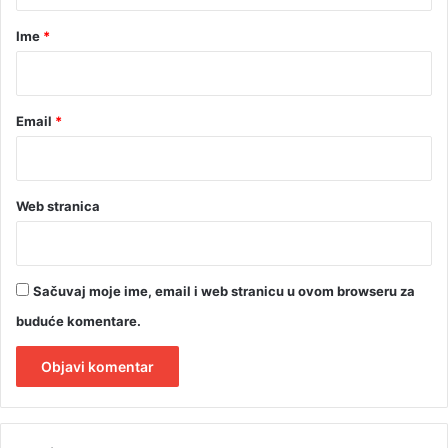
r
Ime
*
*
Email
*
Web stranica
Sačuvaj moje ime, email i web stranicu u ovom browseru za
buduće komentare.
A
l