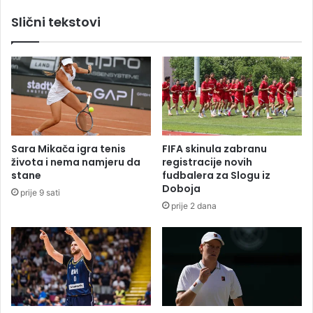
k
B
Slični tekstovi
a
o
r
ž
c
e
a
p
p
r
a
a
p
v
o
d
g
e
Sara Mikača igra tenis
FIFA skinula zabranu
i
"
života i nema namjeru da
registracije novih
n
s
stane
fudbalera za Slogu iz
u
a
Doboja
prije 9 sati
o
z
prije 2 dana
u
l
u
a
d
t
e
n
s
o
u
m
m