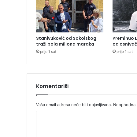
č
i
n
j
e
i
Stanivuković od Sokolskog
Preminuo D
s
traži pola miliona maraka
od osnivač
p
prije 1 sat
prije 1 sat
l
a
t
a
p
e
Komentariši
n
z
i
Vaša email adresa neće biti objavljivana.
Neophodna p
j
K
a
o
m