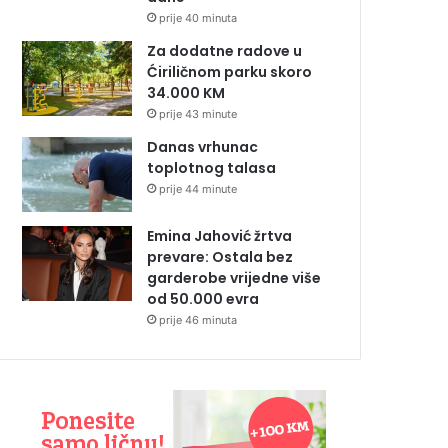
prije 40 minuta
Za dodatne radove u
Ćiriličnom parku skoro
34.000 KM
prije 43 minute
Danas vrhunac
toplotnog talasa
prije 44 minute
Emina Jahović žrtva
prevare: Ostala bez
garderobe vrijedne više
od 50.000 evra
prije 46 minuta