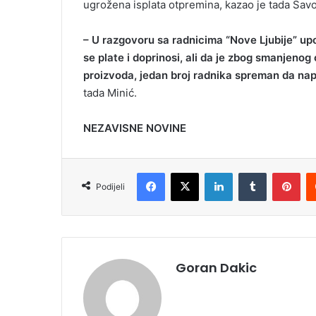
ugrožena isplata otpremina, kazao je tada Sav
– U razgovoru sa radnicima “Nove Ljubije” up
se plate i doprinosi, ali da je zbog smanjen
proizvoda, jedan broj radnika spreman da napu
tada Minić.
NEZAVISNE NOVINE
Facebook
X
LinkedIn
Tumblr
Pinterest
Podijeli
Goran Dakic