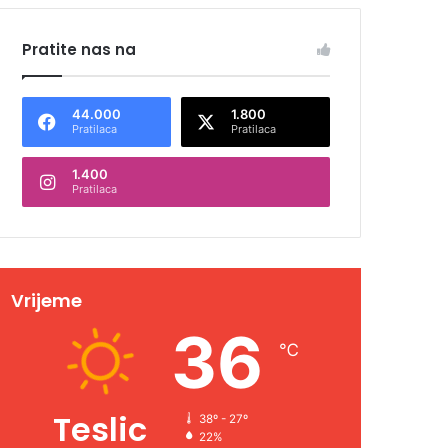
Pratite nas na
44.000
1.800
Pratilaca
Pratilaca
1.400
Pratilaca
Vrijeme
36
℃
Teslic
38º - 27º
22%