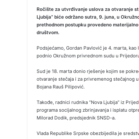
Ročište za utvrđivanje uslova za otvaranje 
Ljubija” biće održano sutra, 9. juna, u Okruž
prethodnom postupku provedeno materijalno-
društvom.
Podsjećamo, Gordan Pavlović je 4. marta, kao l
podnio Okružnom privrednom sudu u Prijedoru 
Sud je 18. marta donio rješenje kojim se pokre
otvaranje stečaja i za privremenog stečajnog 
Bojana Rauš Pilipović.
Takođe, radnici rudnika “Nova Ljubija” iz Prije
programa socijalnog zbrinjavanja i isplatu otpr
Milorad Dodik, predsjednik SNSD-a.
Vlada Republike Srpske obezbijedila je sredstva