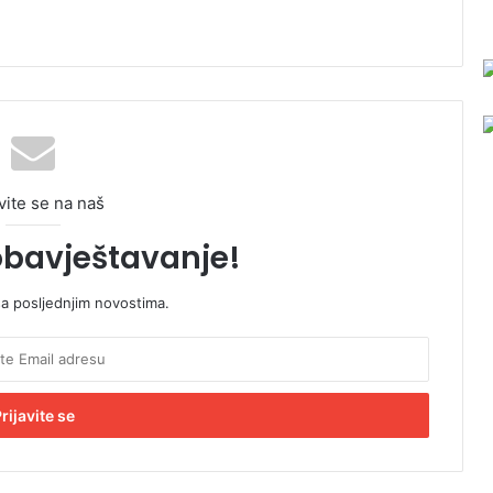
vite se na naš
obavještavanje!
sa posljednjim novostima.