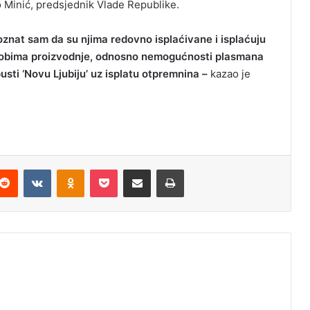
o Minić, predsjednik Vlade Republike.
oznat sam da su njima redovno isplaćivane i isplaćuju
og obima proizvodnje, odnosno nemogućnosti plasmana
sti ‘Novu Ljubiju’ uz isplatu otpremnina –
kazao je
Reddit
VKontakte
Odnoklassniki
Pocket
Podijeli putem Emaila
Odštampaj