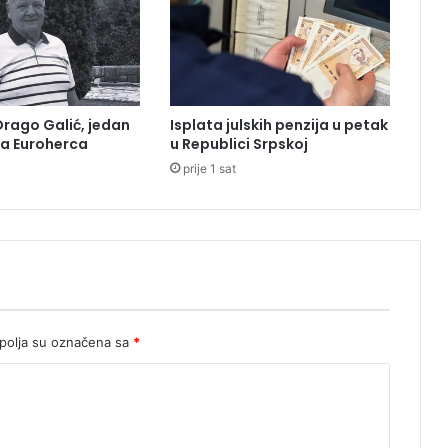
i
z
o
v
a
n
rago Galić, jedan
Isplata julskih penzija u petak
u
a Euroherca
u Republici Srpskoj
U
prije 1 sat
K
C
-
u
olja su označena sa
*