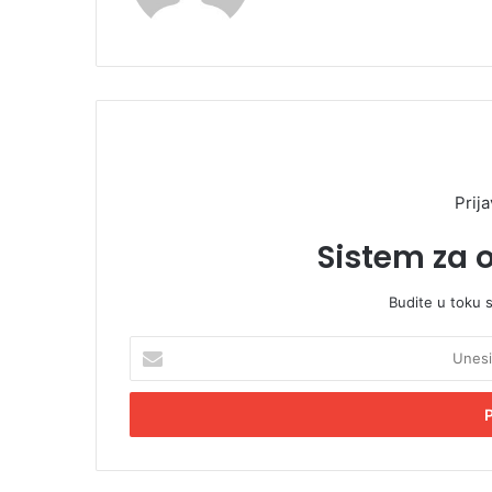
Prija
Sistem za 
Budite u toku 
U
n
e
s
i
t
e