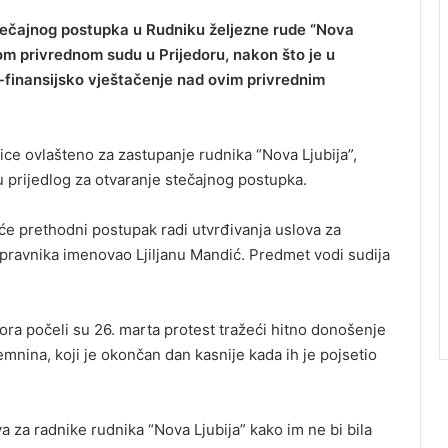
stečajnog postupka u Rudniku željezne rude “Nova
nom privrednom sudu u Prijedoru, nakon što je u
finansijsko vještačenje nad ovim privrednim
ice ovlašteno za zastupanje rudnika “Nova Ljubija”,
prijedlog za otvaranje stečajnog postupka.
će prethodni postupak radi utvrđivanja uslova za
upravnika imenovao Ljiljanu Mandić. Predmet vodi sudija
dora počeli su 26. marta protest tražeći hitno donošenje
emnina, koji je okončan dan kasnije kada ih je pojsetio
 za radnike rudnika “Nova Ljubija” kako im ne bi bila