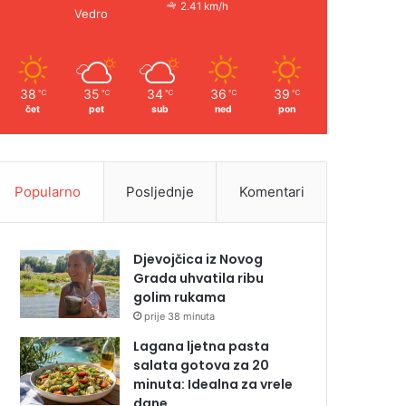
2.41 km/h
Vedro
38
35
34
36
39
℃
℃
℃
℃
℃
čet
pet
sub
ned
pon
Popularno
Posljednje
Komentari
Djevojčica iz Novog
Grada uhvatila ribu
golim rukama
prije 38 minuta
Lagana ljetna pasta
salata gotova za 20
minuta: Idealna za vrele
dane