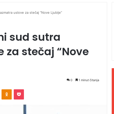
razmatra uslove za stečaj “Nove Ljubije”
ni sud sutra
 za stečaj “Nove
0
1 minut čitanja
ontakte
Odnoklassniki
Pocket