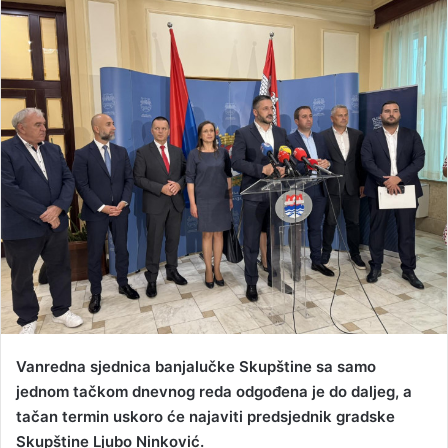
n
d
a
n
e
m
a
i
l
Vanredna sjednica banjalučke Skupštine sa samo
jednom tačkom dnevnog reda odgođena je do daljeg, a
tačan termin uskoro će najaviti predsjednik gradske
Skupštine Ljubo Ninković.