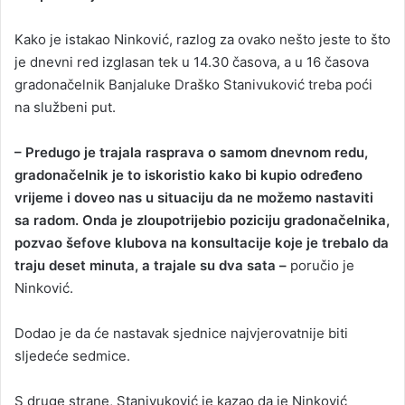
Kako je istakao Ninković, razlog za ovako nešto jeste to što
je dnevni red izglasan tek u 14.30 časova, a u 16 časova
gradonačelnik Banjaluke Draško Stanivuković treba poći
na službeni put.
– Predugo je trajala rasprava o samom dnevnom redu,
gradonačelnik je to iskoristio kako bi kupio određeno
vrijeme i doveo nas u situaciju da ne možemo nastaviti
sa radom. Onda je zloupotrijebio poziciju gradonačelnika,
pozvao šefove klubova na konsultacije koje je trebalo da
traju deset minuta, a trajale su dva sata –
poručio je
Ninković.
Dodao je da će nastavak sjednice najvjerovatnije biti
sljedeće sedmice.
S druge strane, Stanivuković je kazao da je Ninković