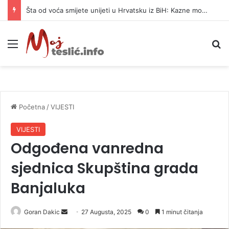
Šta od voća smijete unijeti u Hrvatsku iz BiH: Kazne mogu dostići 13.260 evra
Meni
P
Početna
/
VIJESTI
VIJESTI
Odgođena vanredna
sjednica Skupština grada
Banjaluka
Goran Dakic
S
27 Augusta, 2025
0
1 minut čitanja
e