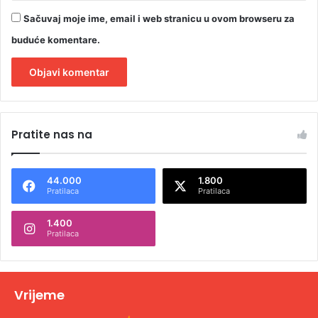
Sačuvaj moje ime, email i web stranicu u ovom browseru za
buduće komentare.
A
l
Pratite nas na
t
e
44.000
1.800
r
Pratilaca
Pratilaca
n
1.400
a
Pratilaca
t
i
v
Vrijeme
e