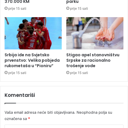
370.000 KM
parku
3
a
prije 15 sati
prije 15 sati
n
b
a
i
3
r
5
a
m
n
i
o
l
v
i
u
Srbija ide na Svjetsko
Stigao apel stanovništvu
o
V
prvenstvo: Velika pobjeda
Srpske za racionalno
n
l
rukometaša u “Pioniru”
trošenje vode
a
a
prije 15 sati
prije 15 sati
K
d
M
u
R
Komentariši
e
p
u
Vaša email adresa neće biti objavljivana.
Neophodna polja su
b
označena sa
*
l
i