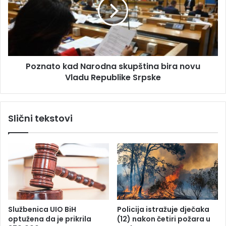
B
n
a
a
n
t
j
o
a
k
l
a
u
Poznato kad Narodna skupština bira novu
d
c
Vladu Republike Srpske
N
i
a
p
r
o
o
Slični tekstovi
s
d
k
n
u
a
p
s
j
k
e
u
l
p
a
š
s
t
Službenica UIO BiH
Policija istražuje dječaka
a
i
optužena da je prikrila
(12) nakon četiri požara u
1
n