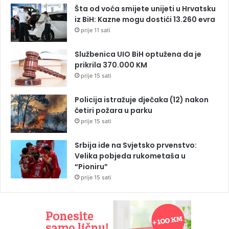
Šta od voća smijete unijeti u Hrvatsku
iz BiH: Kazne mogu dostići 13.260 evra
prije 11 sati
Službenica UIO BiH optužena da je
prikrila 370.000 KM
prije 15 sati
Policija istražuje dječaka (12) nakon
četiri požara u parku
prije 15 sati
Srbija ide na Svjetsko prvenstvo:
Velika pobjeda rukometaša u
“Pioniru”
prije 15 sati