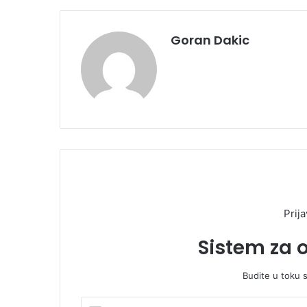
Goran Dakic
Prija
Sistem za 
Budite u toku 
U