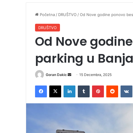
Početna
/
DRUŠTVO
/
Od Nove godine ponovo bespl
DRUŠTVO
Od Nove godine
parking u Banja
Goran Dakic
S
15 Decembra, 2025
e
Facebook
X
LinkedIn
Tumblr
Pinterest
Reddit
VK
n
d
a
n
e
m
a