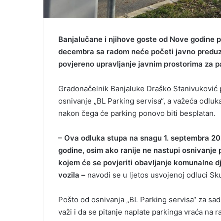
Banjalučane i njihove goste od Nove godine p
decembra sa radom neće početi javno preduze
povjereno upravljanje javnim prostorima za 
Gradonačelnik Banjaluke Draško Stanivuković p
osnivanje „BL Parking servisa“, a važeća odluka
nakon čega će parking ponovo biti besplatan.
– Ova odluka stupa na snagu 1. septembra 202
godine, osim ako ranije ne nastupi osnivanje 
kojem će se povjeriti obavljanje komunalne dj
vozila –
navodi se u ljetos usvojenoj odluci Sk
Pošto od osnivanja „BL Parking servisa“ za sada
važi i da se pitanje naplate parkinga vraća na r