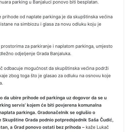
nuara parking u Banjaluci ponovo biti besplatan.
 prihode od naplate parkinga je da skupštinska većina
istane na simbiozu i glasa za novu odluku koju je
 prostorima za parkiranje i naplatom parkinga, umjesto
dležno odjeljenje Grada Banjaluka.
ač odbacuje mogućnost da skupštinska većina podrži
 kaje zbog toga što je glasao za odluku na osnovu koje
a.
ao da ubire prihode od parkinga uz dogovor da se u
ing servis’ kojem će biti povjerena komunalna
i naplata parkinga. Gradonačelnik se oglušio o
ime Skupštine Grada podnio potpredsjednik Saša Čudić,
atan, a Grad ponovo ostati bez prihoda –
kaže Lukač