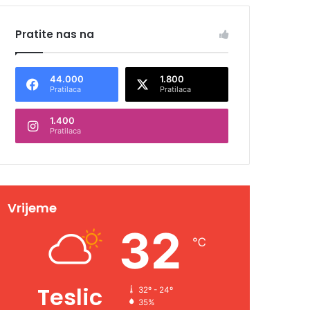
Pratite nas na
44.000
1.800
Pratilaca
Pratilaca
1.400
Pratilaca
Vrijeme
32
℃
Teslic
32º - 24º
35%