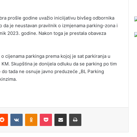
a prošle godine uvažio iniciijativu bivšeg odbornika
o da je neustavan pravilnik o izmjenama parking-zona i
lnik 2023. godine. Nakon toga je prestala obaveza
 o cijenama parkinga prema kojoj je sat parkiranja u
nu KM. Skupština je donijela odluku da se parking po tim
e do tada ne osnuje javno preduzeće „BL Parking
kinzima.
Reddit
VKontakte
Odnoklassniki
Pocket
Podijeli putem Emaila
Odštampaj