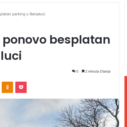
atan parking u Banjaluci
 ponovo besplatan
luci
0
2 minuta čitanja
ontakte
Odnoklassniki
Pocket