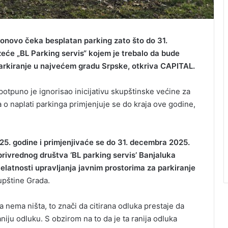
onovo čeka besplatan parking zato što do 31.
će „BL Parking servis“ kojem je trebalo da bude
parkiranje u najvećem gradu Srpske, otkriva CAPITAL.
otpuno je ignorisao inicijativu skupštinske većine za
 o naplati parkinga primjenjuje se do kraja ove godine,
5. godine i primjenjivaće se do 31. decembra 2025.
privrednog društva ‘BL parking servis’ Banjaluka
elatnosti upravljanja javnim prostorima za parkiranje
upštine Grada.
 nema ništa, to znači da citirana odluka prestaje da
aniju odluku. S obzirom na to da je ta ranija odluka