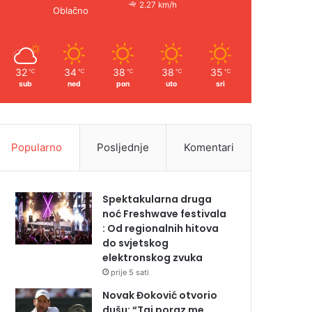
2.27 km/h
Oblačno
32
34
38
38
35
℃
℃
℃
℃
℃
sub
ned
pon
uto
sri
Popularno
Posljednje
Komentari
Spektakularna druga
noć Freshwave festivala
: Od regionalnih hitova
do svjetskog
elektronskog zvuka
prije 5 sati
Novak Đoković otvorio
dušu: “Taj poraz me