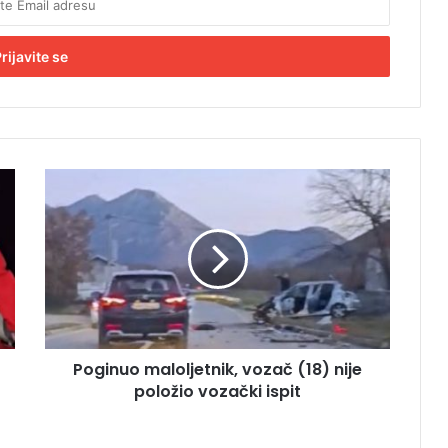
P
o
g
i
n
u
o
m
a
Poginuo maloljetnik, vozač (18) nije
l
položio vozački ispit
o
l
j