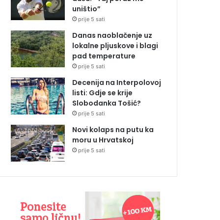
uništio”
prije 5 sati
Danas naoblačenje uz
lokalne pljuskove i blagi
pad temperature
prije 5 sati
Decenija na Interpolovoj
listi: Gdje se krije
Slobodanka Tošić?
prije 5 sati
Novi kolaps na putu ka
moru u Hrvatskoj
prije 5 sati