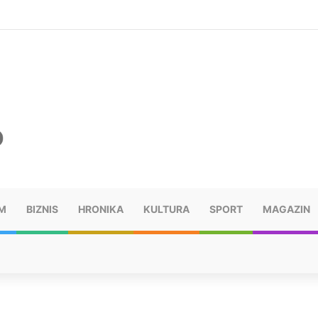
šu: “Taj poraz me uništio”
M
BIZNIS
HRONIKA
KULTURA
SPORT
MAGAZIN