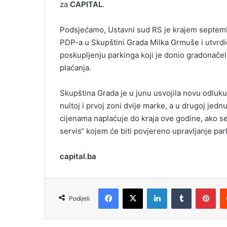
za
CAPITAL
.
Podsjećamo, Ustavni sud RS je krajem septembr
PDP-a u Skupštini Grada Milka Grmuše i utvrdi
poskupljenju parkinga koji je donio gradonače
plaćanja.
Skupština Grada je u junu usvojila novu odluku
nultoj i prvoj zoni dvije marke, a u drugoj jed
cijenama naplaćuje do kraja ove godine, ako s
servis“ kojem će biti povjereno upravljanje par
capital.ba
Facebook
X
LinkedIn
Tumblr
Pinterest
Podijeli