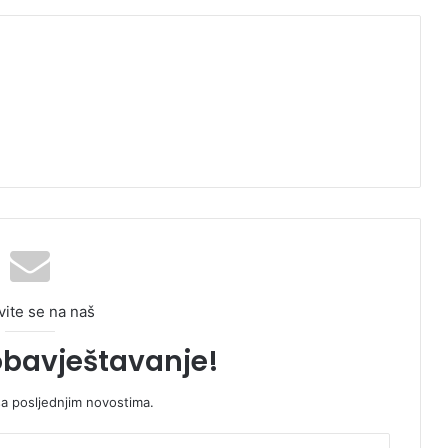
vite se na naš
obavještavanje!
sa posljednjim novostima.