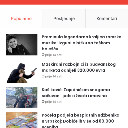
Popularno
Posljednje
Komentari
Preminula legendarna kraljica romske
muzike: Izgubila bitku sa teškom
bolešću
prije 14 sati
Maskirani razbojnici iz budvanskog
marketa odnijeli 320.000 evra
prije 14 sati
Kašiković: Zajedničkim snagama
sačuvani ljudski životi i imovina
prije 14 sati
Počela podjela besplatnih udžbenika
u Srpskoj: Dobiće ih više od 80.000
učenika