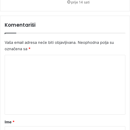
prije 14 sati
Komentariši
Vaša email adresa neće biti objavljivana.
Neophodna polja su
označena sa
*
K
o
m
e
n
t
a
r
Ime
*
*