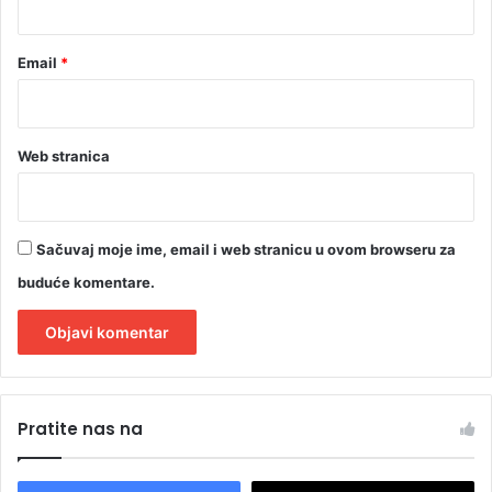
Email
*
Web stranica
Sačuvaj moje ime, email i web stranicu u ovom browseru za
buduće komentare.
A
l
Pratite nas na
t
e