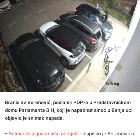
a
n
e
m
a
i
l
Branislav Borenović, poslanik PDP-a u Predstavničkom
domu Parlamenta BiH, koji je napadnut sinoć u Banjaluci
objavio je snimak napada.
–
Snimak koji govori više od riječi
– napisao je Borenović u