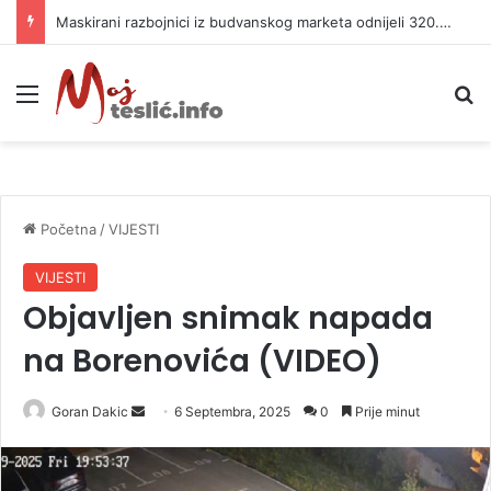
Maskirani razbojnici iz budvanskog marketa odnijeli 320.000 evra
Meni
P
Početna
/
VIJESTI
VIJESTI
Objavljen snimak napada
na Borenovića (VIDEO)
Goran Dakic
S
6 Septembra, 2025
0
Prije minut
e
n
d