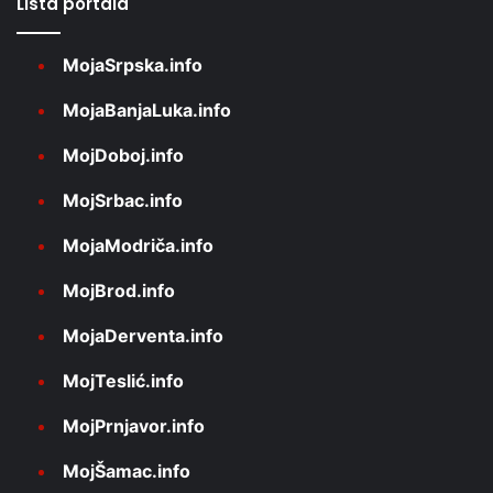
Lista portala
MojaSrpska.info
MojaBanjaLuka.info
MojDoboj.info
MojSrbac.info
MojaModriča.info
MojBrod.info
MojaDerventa.info
MojTeslić.info
MojPrnjavor.info
MojŠamac.info