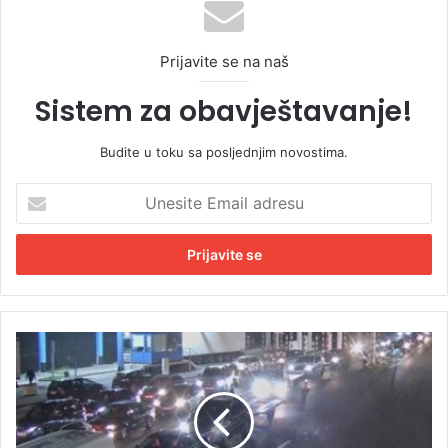
Prijavite se na naš
Sistem za obavještavanje!
Budite u toku sa posljednjim novostima.
U
n
e
s
i
t
e
E
O
m
P
a
R
i
E
l
Z
a
: