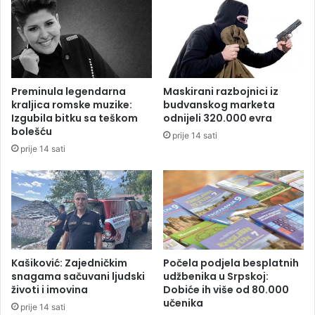
m
M
a
i
!
n
i
s
t
Preminula legendarna
Maskirani razbojnici iz
a
kraljica romske muzike:
budvanskog marketa
r
Izgubila bitku sa teškom
odnijeli 320.000 evra
s
bolešću
prije 14 sati
t
prije 14 sati
v
o
r
a
t
a
Kašiković: Zajedničkim
Počela podjela besplatnih
snagama sačuvani ljudski
udžbenika u Srpskoj:
životi i imovina
Dobiće ih više od 80.000
učenika
prije 14 sati