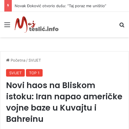
Novak Đoković otvorio dušu: “Taj poraz me uništio”
Meni
P
Početna
/
SVIJET
SVIJET
TOP 1
Novi haos na Bliskom
istoku: Iran napao američke
vojne baze u Kuvajtu i
Bahreinu