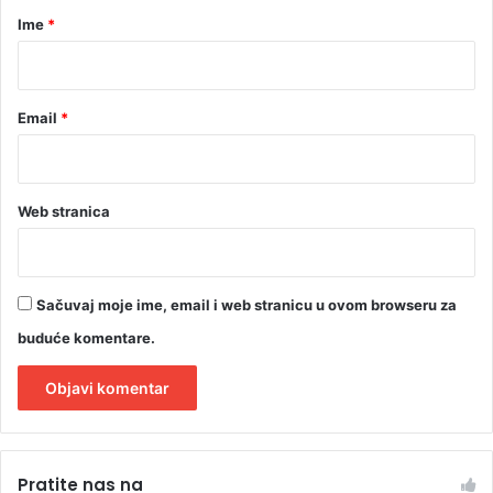
r
Ime
*
*
Email
*
Web stranica
Sačuvaj moje ime, email i web stranicu u ovom browseru za
buduće komentare.
A
l
Pratite nas na
t