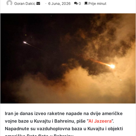
Goran Dakic
S
6 Juna, 2026
0
Prije minut
e
n
d
a
n
e
m
a
i
l
Iran je danas izveo raketne napade na dvije američke
vojne baze u Kuvajtu i Bahreinu, piše “
Al Jazeera
“.
Napadnute su vazduhoplovna baza u Kuvajtu i objekti