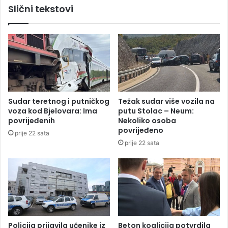
Slični tekstovi
t
r
a
e
t
n
i
e
b
r
e
P
z
a
g
r
r
t
Sudar teretnog i putničkog
Težak sudar više vozila na
a
i
voza kod Bjelovara: Ima
putu Stolac – Neum:
n
z
povrijeđenih
Nekoliko osoba
i
a
povrijeđeno
prije 22 sata
č
n
prije 22 sata
n
a
i
!
h
p
r
e
l
a
Policija prijavila učenike iz
Beton koalicija potvrdila