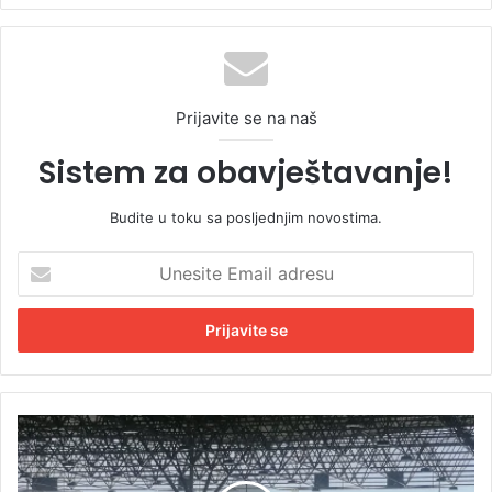
Prijavite se na naš
Sistem za obavještavanje!
Budite u toku sa posljednjim novostima.
U
n
e
s
i
t
e
E
G
m
r
a
a