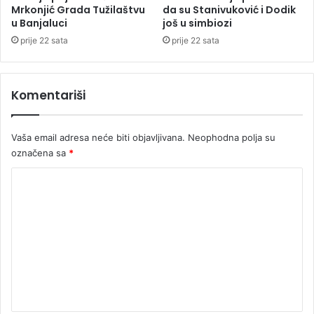
z
Mrkonjić Grada Tužilaštvu
da su Stanivuković i Dodik
u Banjaluci
još u simbiozi
a
prije 22 sata
prije 22 sata
Komentariši
Vaša email adresa neće biti objavljivana.
Neophodna polja su
označena sa
*
K
o
m
e
n
t
a