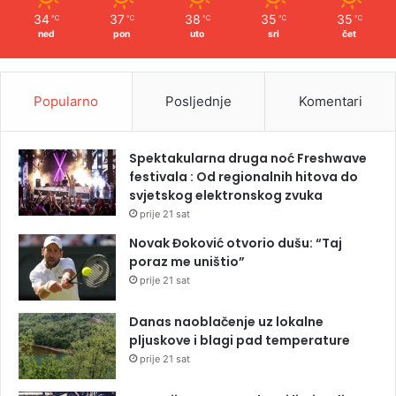
34
37
38
35
35
℃
℃
℃
℃
℃
ned
pon
uto
sri
čet
Popularno
Posljednje
Komentari
Spektakularna druga noć Freshwave
festivala : Od regionalnih hitova do
svjetskog elektronskog zvuka
prije 21 sat
Novak Đoković otvorio dušu: “Taj
poraz me uništio”
prije 21 sat
Danas naoblačenje uz lokalne
pljuskove i blagi pad temperature
prije 21 sat