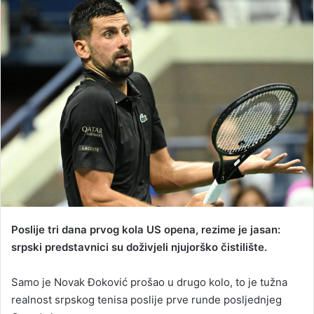
a
n
e
m
a
i
l
Poslije tri dana prvog kola US opena, rezime je jasan:
srpski predstavnici su doživjeli njujorško čistilište.
Samo je Novak Đoković prošao u drugo kolo, to je tužna
realnost srpskog tenisa poslije prve runde posljednjeg