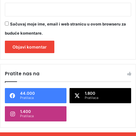
Sačuvaj moje ime, email i web stranicu u ovom browseru za
buduće komentare.
A
l
Pratite nas na
t
e
44.000
1.800
r
Pratilaca
Pratilaca
n
1.400
a
Pratilaca
t
i