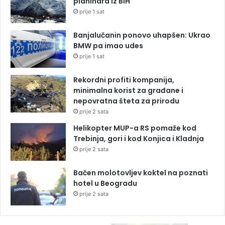
planinara iz BiH
prije 1 sat
Banjalučanin ponovo uhapšen: Ukrao
BMW pa imao udes
prije 1 sat
Rekordni profiti kompanija,
minimalna korist za građane i
nepovratna šteta za prirodu
prije 2 sata
Helikopter MUP-a RS pomaže kod
Trebinja, gori i kod Konjica i Kladnja
prije 2 sata
Bačen molotovljev koktel na poznati
hotel u Beogradu
prije 2 sata