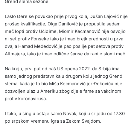
Grend slema sezone.
Laslo Đere se povukao prije prvog kola, Dušan Lajović nije
prošao kvalifikacije, Olga Danilović je propustila sedam
meč lopti protiv Učiđime, Miomir Kecmanović nije osvojio
ni set protiv Fonseke iako je imao brejk prednosti u prva
dva, a Hamad Međedović je pao poslije pet setova protiv
Altmajera, iako je imao odlične šanse da ranije slomi meč.
Na kraju, prvi put od baš US opena 2022. da Srbija ima
samo jednog predstavnika u drugom kolu jednog Grend
slema, kada je to bio Miša Kecmanović jer Đokoviću nije
dozvoljen ulaz u Ameriku zbog cijele fame sa vakcinom
protiv koronavirusa.
I tako, u singlu ostaje samo Novak, koji u srijedu od 17.30
po srpskom vremenu igra sa Zekom Svajdom.