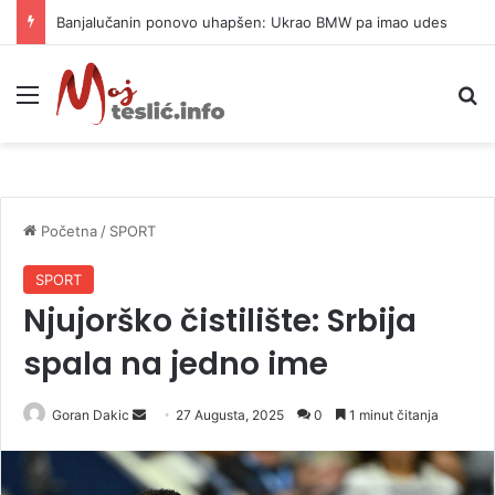
Banjalučanin ponovo uhapšen: Ukrao BMW pa imao udes
Meni
P
Početna
/
SPORT
SPORT
Njujorško čistilište: Srbija
spala na jedno ime
Goran Dakic
S
27 Augusta, 2025
0
1 minut čitanja
e
n
d