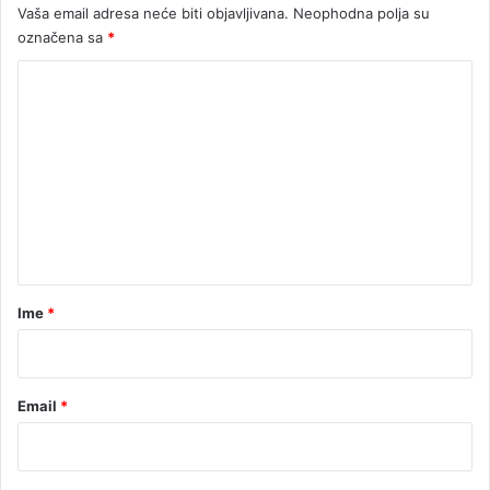
Vaša email adresa neće biti objavljivana.
Neophodna polja su
označena sa
*
K
o
m
e
n
t
a
r
Ime
*
*
Email
*