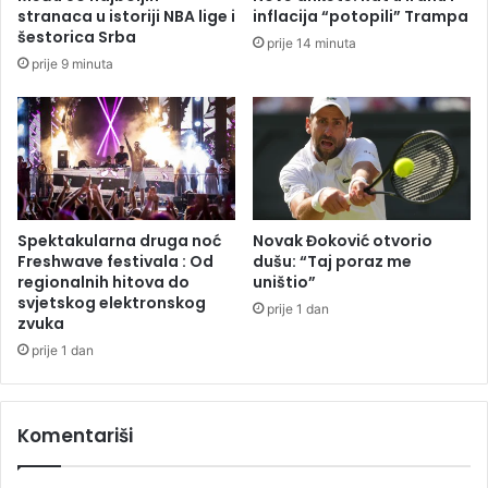
7
stranaca u istoriji NBA lige i
inflacija “potopili” Trampa
šestorica Srba
prije 14 minuta
prije 9 minuta
Spektakularna druga noć
Novak Đoković otvorio
Freshwave festivala : Od
dušu: “Taj poraz me
regionalnih hitova do
uništio”
svjetskog elektronskog
prije 1 dan
zvuka
prije 1 dan
Komentariši