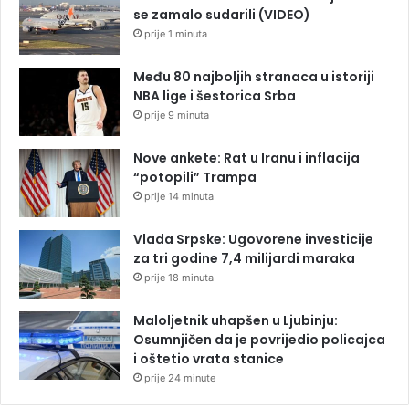
se zamalo sudarili (VIDEO)
prije 1 minuta
Među 80 najboljih stranaca u istoriji
NBA lige i šestorica Srba
prije 9 minuta
Nove ankete: Rat u Iranu i inflacija
“potopili” Trampa
prije 14 minuta
Vlada Srpske: Ugovorene investicije
za tri godine 7,4 milijardi maraka
prije 18 minuta
Maloljetnik uhapšen u Ljubinju:
Osumnjičen da je povrijedio policajca
i oštetio vrata stanice
prije 24 minute