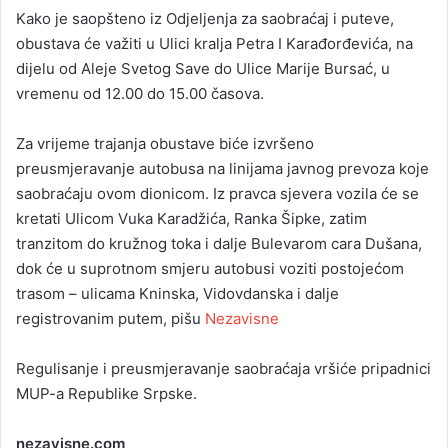
Kako je saopšteno iz Odjeljenja za saobraćaj i puteve,
obustava će važiti u Ulici kralja Petra I Karađorđevića, na
dijelu od Aleje Svetog Save do Ulice Marije Bursać, u
vremenu od 12.00 do 15.00 časova.
Za vrijeme trajanja obustave biće izvršeno
preusmjeravanje autobusa na linijama javnog prevoza koje
saobraćaju ovom dionicom. Iz pravca sjevera vozila će se
kretati Ulicom Vuka Karadžića, Ranka Šipke, zatim
tranzitom do kružnog toka i dalje Bulevarom cara Dušana,
dok će u suprotnom smjeru autobusi voziti postojećom
trasom – ulicama Kninska, Vidovdanska i dalje
registrovanim putem, pišu
Nezavisne
Regulisanje i preusmjeravanje saobraćaja vršiće pripadnici
MUP-a Republike Srpske.
nezavisne.com