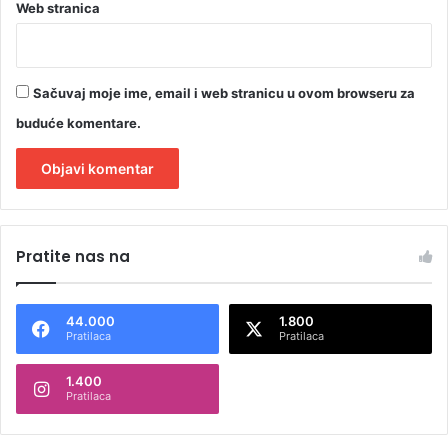
Web stranica
Sačuvaj moje ime, email i web stranicu u ovom browseru za
buduće komentare.
A
l
Pratite nas na
t
e
44.000
1.800
r
Pratilaca
Pratilaca
n
1.400
a
Pratilaca
t
i