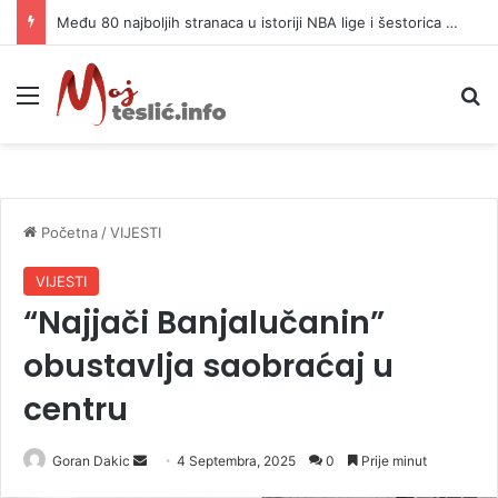
Među 80 najboljih stranaca u istoriji NBA lige i šestorica Srba
Meni
P
Početna
/
VIJESTI
VIJESTI
“Najjači Banjalučanin”
obustavlja saobraćaj u
centru
Goran Dakic
S
4 Septembra, 2025
0
Prije minut
e