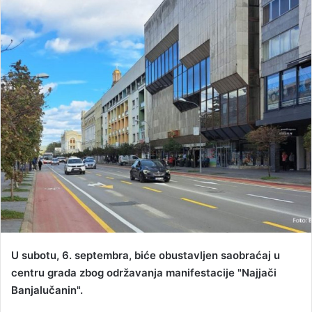
n
d
a
n
e
m
a
i
l
U subotu, 6. septembra, biće obustavljen saobraćaj u
centru grada zbog održavanja manifestacije "Najjači
Banjalučanin".