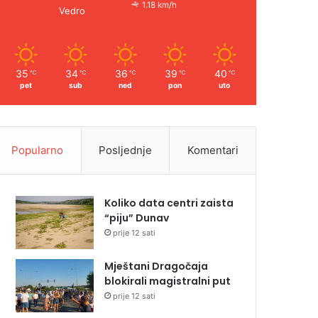
1.18 km/h
Vedro
35
34
36
39
40
℃
℃
℃
℃
℃
pet
sub
ned
pon
uto
Popularno
Posljednje
Komentari
Koliko data centri zaista
“piju” Dunav
prije 12 sati
Mještani Dragočaja
blokirali magistralni put
prije 12 sati