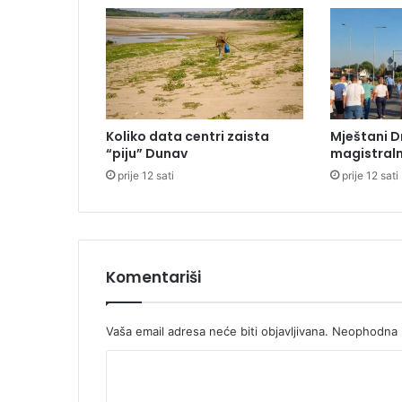
n
a
p
o
s
v
e
Koliko data centri zaista
Mještani D
ć
“piju” Dunav
magistraln
e
prije 12 sati
prije 12 sati
n
o
s
t
i
Komentariši
Vaša email adresa neće biti objavljivana.
Neophodna p
K
o