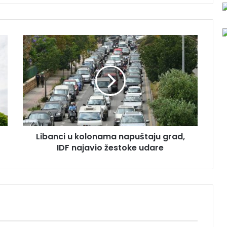
L
i
b
a
n
c
i
u
k
Libanci u kolonama napuštaju grad,
o
IDF najavio žestoke udare
l
o
n
a
m
a
n
a