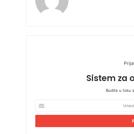
Prija
Sistem za 
Budite u toku 
U
n
e
s
i