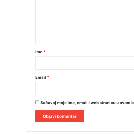
m
e
n
t
a
r
Ime
*
*
Email
*
Sačuvaj moje ime, email i web stranicu u ovom 
A