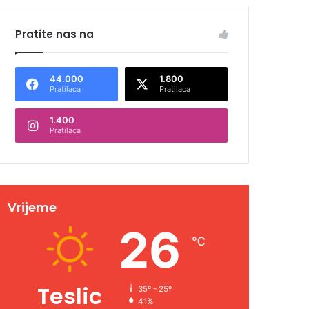
Pratite nas na
44.000
1.800
Pratilaca
Pratilaca
1.400
Pratilaca
Vrijeme
26
℃
Teslic
35º - 25º
41%