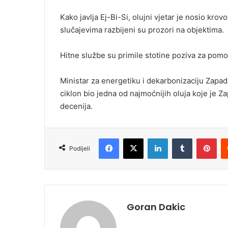
Kako javlja Ej-Bi-Si, olujni vjetar je nosio kr
slučajevima razbijeni su prozori na objektima.
Hitne službe su primile stotine poziva za pomo
Ministar za energetiku i dekarbonizaciju Zapa
ciklon bio jedna od najmoćnijih oluja koje je Z
decenija.
Facebook
X
LinkedIn
Tumblr
Pinterest
Podijeli
Goran Dakic