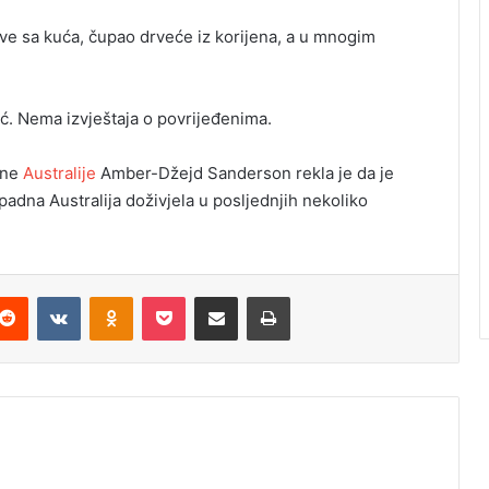
ovove sa kuća, čupao drveće iz korijena, a u mnogim
ć. Nema izvještaja o povrijeđenima.
dne
Australije
Amber-Džejd Sanderson rekla je da je
apadna Australija doživjela u posljednjih nekoliko
Reddit
VKontakte
Odnoklassniki
Pocket
Podijeli putem Emaila
Odštampaj