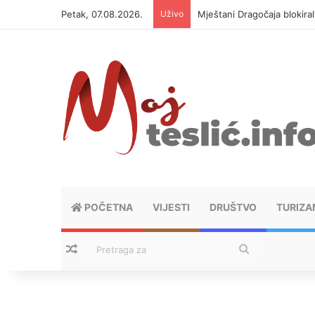
Petak, 07.08.2026.
Uživo
Helikopter ponovo gasi vat
POČETNA
VIJESTI
DRUŠTVO
TURIZA
Nasumični tekstovi
Pretraga
za