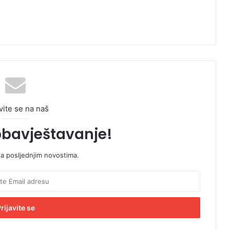
vite se na naš
obavještavanje!
sa posljednjim novostima.