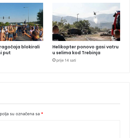
p
u
š
t
a
j
u
ragočaja blokirali
Helikopter ponovo gasi vatru
g
i put
u selima kod Trebinja
r
prije 14 sati
a
d
,
I
D
F
n
a
j
olja su označena sa
*
a
v
i