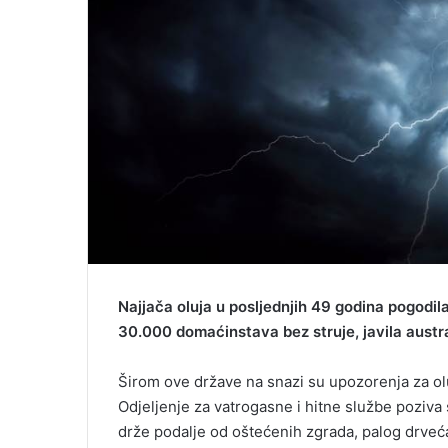
a
i
l
Najjača oluja u posljednjih 49 godina pogodil
30.000 domaćinstava bez struje, javila austra
Širom ove države na snazi su upozorenja za o
Odjeljenje za vatrogasne i hitne službe poziva
drže podalje od oštećenih zgrada, palog drveć