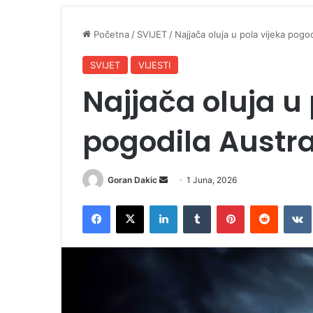
Početna
/
SVIJET
/
Najjača oluja u pola vijeka pogod
SVIJET
VIJESTI
Najjača oluja u 
pogodila Austra
Goran Dakic
S
1 Juna, 2026
e
Facebook
X
LinkedIn
Tumblr
Pinterest
Reddit
VK
n
d
a
n
e
m