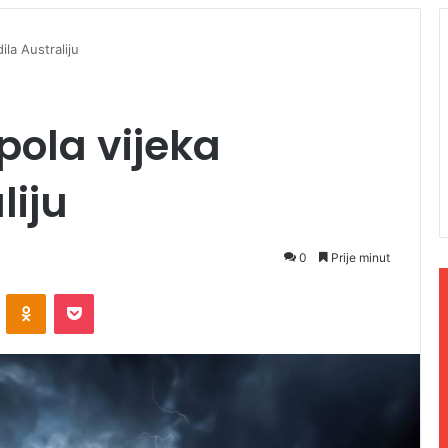
ila Australiju
pola vijeka
liju
0
Prije minut
ontakte
Odnoklassniki
Pocket