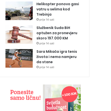
Helikopter ponovo gasi
vatru u selima kod
Trebinja
prije 14 sati
Službenik Suda BiH
optužen za pronevjeru
skoro 197.000 KM
prije 14 sati
Sara Mikača igra tenis
života i nema namjeru
da stane
prije 14 sati