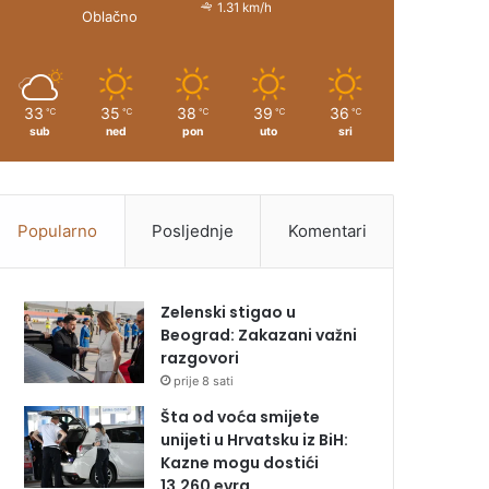
1.31 km/h
Oblačno
33
35
38
39
36
℃
℃
℃
℃
℃
sub
ned
pon
uto
sri
Popularno
Posljednje
Komentari
Zelenski stigao u
Beograd: Zakazani važni
razgovori
prije 8 sati
Šta od voća smijete
unijeti u Hrvatsku iz BiH:
Kazne mogu dostići
13.260 evra