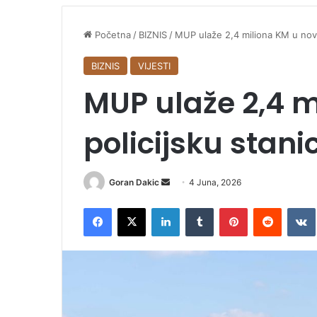
Početna
/
BIZNIS
/
MUP ulaže 2,4 miliona KM u novu
BIZNIS
VIJESTI
MUP ulaže 2,4 m
policijsku stan
Goran Dakic
S
4 Juna, 2026
e
Facebook
X
LinkedIn
Tumblr
Pinterest
Reddit
VK
n
d
a
n
e
m