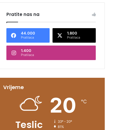
Pratite nas na
44.000
1.800
Pratilaca
Pratilaca
1.400
Pratilaca
Vrijeme
20
℃
Teslic
33º - 20º
81%