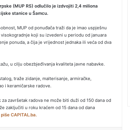
pske (MUP RS) odlučilo je izdvojiti 2,4 miliona
cijske stanice u Šamcu.
osobnost, MUP od ponuđača traži da je imao uspješnu
a visokogradnje koji su izvedeni u periodu od januara
je ponuda, a čija je vrijednost jednaka ili veća od dva
kažu, u cilju obezbjeđivanja kvaliteta javne nabavke.
talog, traže zidanje, malterisanje, armiračke,
ao i keramičarske radove.
 za završetak radova ne može biti duži od 150 dana od
e zaključiti u roku kraćem od 15 dana od dana
piše CAPITAL.ba.