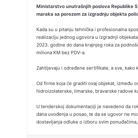
Ministarstvo unutrašnjih poslova Republike Sr
maraka sa porezom za izgradnju objekta poli
Kada su u pitanju tehnička i profesionalna sp
realizaciju jednog ugovora u izgradnji objekat
2023. godine do dana krajnjeg roka za podnošen
miliona KM bez PDV-a.
Zahtijevaju i određene sertifikate, a sve, kako 
Od firme koja će graditi ovaj objekat, između os
hidroizolaterske, limarske, bravarske radove k
U tenderskoj dokumentaciji je navedeno da rok
dana uvođenja u posao, te da se ugovor ne mož
dostavljanja odluke o izboru svim ponuđačima,