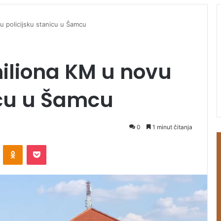
 policijsku stanicu u Šamcu
iliona KM u novu
icu u Šamcu
0
1 minut čitanja
ontakte
Odnoklassniki
Pocket