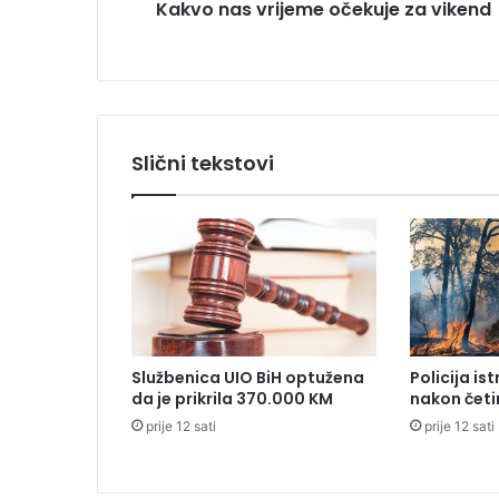
Kakvo nas vrijeme očekuje za vikend
r
i
j
e
m
e
o
Slični tekstovi
č
e
k
u
j
e
z
a
v
Službenica UIO BiH optužena
Policija is
i
da je prikrila 370.000 KM
nakon četi
k
prije 12 sati
prije 12 sati
e
n
d