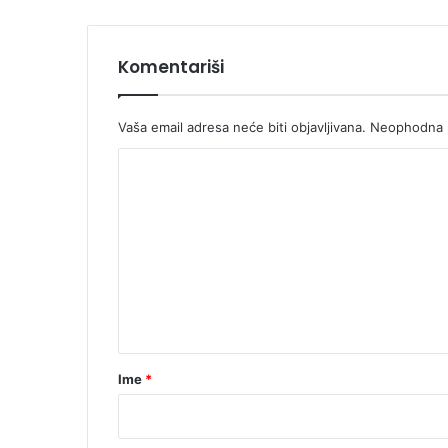
Komentariši
Vaša email adresa neće biti objavljivana.
Neophodna p
K
o
m
e
n
t
a
r
Ime
*
*