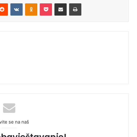
Reddit
VKontakte
Odnoklassniki
Pocket
Podijeli putem Emaila
Odštampaj
vite se na naš