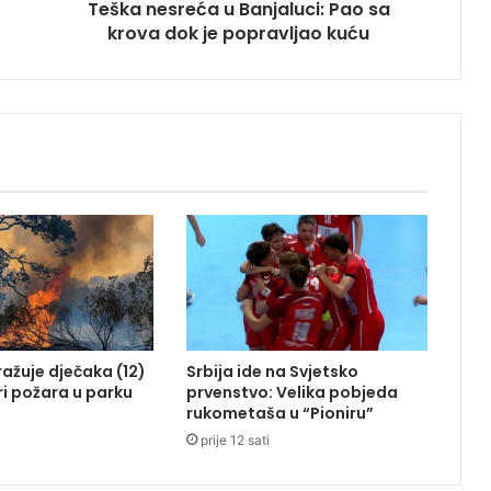
Teška nesreća u Banjaluci: Pao sa
e
krova dok je popravljao kuću
ć
a
u
B
a
n
j
a
l
u
c
i
:
P
a
tražuje dječaka (12)
Srbija ide na Svjetsko
o
ri požara u parku
prvenstvo: Velika pobjeda
s
rukometaša u “Pioniru”
a
prije 12 sati
k
r
o