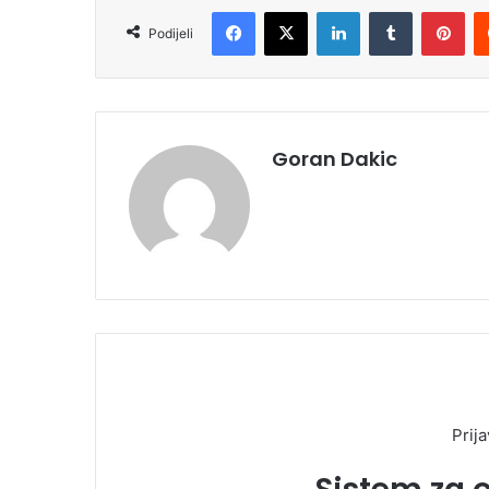
Facebook
X
LinkedIn
Tumblr
Pinterest
Podijeli
Goran Dakic
Prija