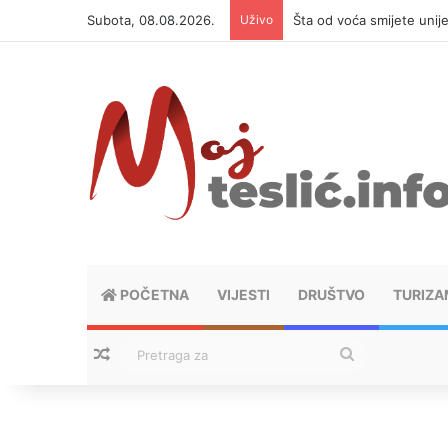
Subota, 08.08.2026.
Uživo
Šta od voća smijete unij
POČETNA
VIJESTI
DRUŠTVO
TURIZA
Nasumični tekstovi
Pretraga
za