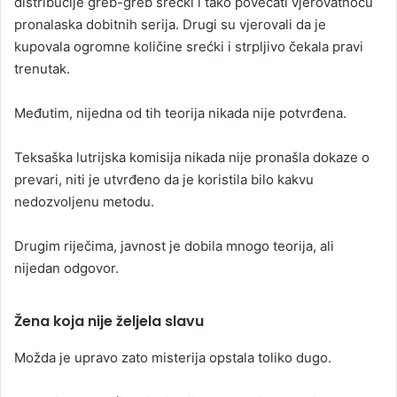
distribucije greb-greb srećki i tako povećati vjerovatnoću
pronalaska dobitnih serija. Drugi su vjerovali da je
kupovala ogromne količine srećki i strpljivo čekala pravi
trenutak.
Međutim, nijedna od tih teorija nikada nije potvrđena.
Teksaška lutrijska komisija nikada nije pronašla dokaze o
prevari, niti je utvrđeno da je koristila bilo kakvu
nedozvoljenu metodu.
Drugim riječima, javnost je dobila mnogo teorija, ali
nijedan odgovor.
Žena koja nije željela slavu
Možda je upravo zato misterija opstala toliko dugo.