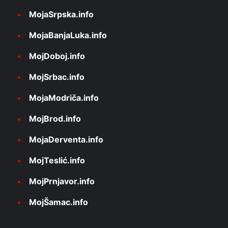
MojaSrpska.info
MojaBanjaLuka.info
MojDoboj.info
MojSrbac.info
MojaModriča.info
MojBrod.info
MojaDerventa.info
MojTeslić.info
MojPrnjavor.info
MojŠamac.info