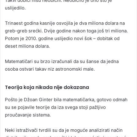
Takvi dobici nisu neobični. Neobično je ono što je
uslijedilo.
Trinaest godina kasnije osvojila je dva miliona dolara na
greb-greb srećki. Dvije godine nakon toga još tri miliona.
Potom je 2010. godine uslijedio novi šok – dobitak od
deset miliona dolara.
Matematičari su brzo izračunali da su šanse da jedna
osoba ostvari takav niz astronomski male.
Teorija koja nikada nije dokazana
Pošto je Džoan Ginter bila matematičarka, gotovo odmah
su se pojavile teorije da iza svega stoji pažljivo
proučavanje sistema.
Neki istraživači tvrdili su da je moguće analizirati način