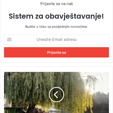
Prijavite se na naš
Sistem za obavještavanje!
Budite u toku sa posljednjim novostima.
U
n
e
s
i
t
e
E
L
m
j
a
e
i
t
l
n
a
i
d
d
r
a