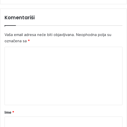
6
8
4
Komentariši
K
M
p
Vaša email adresa neće biti objavljivana.
Neophodna polja su
o
označena sa
*
t
o
K
n
o
i
m
e
n
t
a
r
Ime
*
*