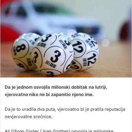
d
a
n
e
m
a
i
l
Da je jednom osvojila milionski dobitak na lutriji,
vjerovatno niko ne bi zapamtio njeno ime.
Da je to uradila dva puta, vjerovatno bi je pratila reputacija
nevjerovatne srećnice.
Ali Džoan Ginter (Joan Ginther) osvojila je milionske