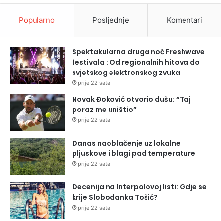
Popularno
Posljednje
Komentari
Spektakularna druga noć Freshwave
festivala : Od regionalnih hitova do
svjetskog elektronskog zvuka
prije 22 sata
Novak Đoković otvorio dušu: “Taj
poraz me uništio”
prije 22 sata
Danas naoblačenje uz lokalne
pljuskove i blagi pad temperature
prije 22 sata
Decenija na Interpolovoj listi: Gdje se
krije Slobodanka Tošić?
prije 22 sata