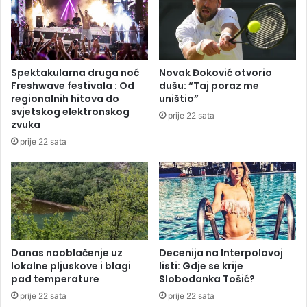
z
a
p
e
l
Spektakularna druga noć
Novak Đoković otvorio
e
Freshwave festivala : Od
dušu: “Taj poraz me
t
regionalnih hitova do
uništio”
u
svjetskog elektronskog
prije 22 sata
B
zvuka
i
prije 22 sata
H
:
C
i
j
e
n
e
Danas naoblačenje uz
Decenija na Interpolovoj
lokalne pljuskove i blagi
listi: Gdje se krije
i
pad temperature
Slobodanka Tošić?
d
o
prije 22 sata
prije 22 sata