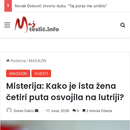
Novak Đoković otvorio dušu: “Taj poraz me uništio”
Meni
P
Početna
/
MAGAZIN
MAGAZIN
VIJESTI
Misterija: Kako je ista žena
četiri puta osvojila na lutriji?
Goran Dakic
S
17 Juna, 2026
0
2 minuta čitanja
e
n