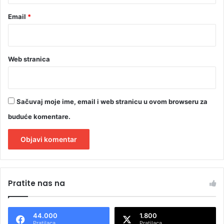
Email
*
Web stranica
Sačuvaj moje ime, email i web stranicu u ovom browseru za
buduće komentare.
A
l
Pratite nas na
t
e
44.000
1.800
r
Pratilaca
Pratilaca