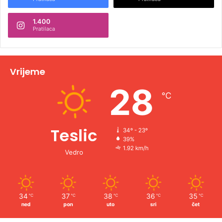
n
1.400
a
Pratilaca
t
i
v
Vrijeme
e
28
℃
:
Teslic
34º - 23º
39%
1.92 km/h
Vedro
34
37
38
36
35
℃
℃
℃
℃
℃
ned
pon
uto
sri
čet