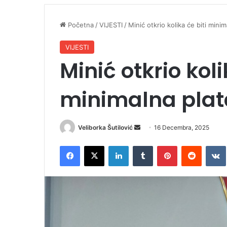
Početna
/
VIJESTI
/
Minić otkrio kolika će biti min
VIJESTI
Minić otkrio koli
minimalna plat
Veliborka Šutilović
S
16 Decembra, 2025
e
Facebook
X
LinkedIn
Tumblr
Pinterest
Reddit
VK
n
d
a
n
e
m
a