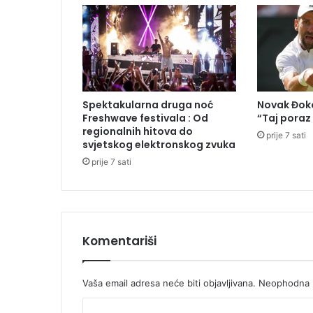
b
a
l
e
r
s
v
Spektakularna druga noć
Novak Đoko
i
Freshwave festivala : Od
“Taj poraz
j
regionalnih hitova do
prije 7 sati
e
svjetskog elektronskog zvuka
t
prije 7 sati
a
z
a
2
0
Komentariši
2
5
.
Vaša email adresa neće biti objavljivana.
Neophodna p
g
o
K