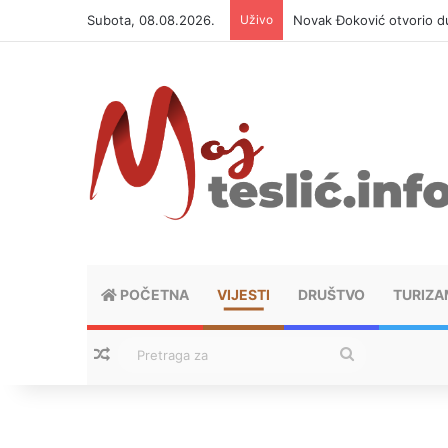
Subota, 08.08.2026.
Uživo
Novak Đoković otvorio du
POČETNA
VIJESTI
DRUŠTVO
TURIZA
Nasumični tekstovi
Pretraga
za