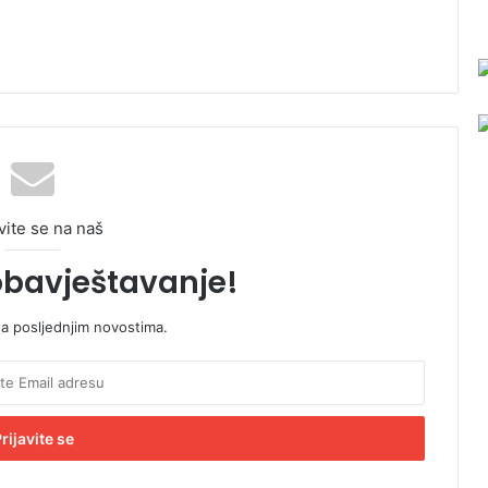
vite se na naš
obavještavanje!
sa posljednjim novostima.