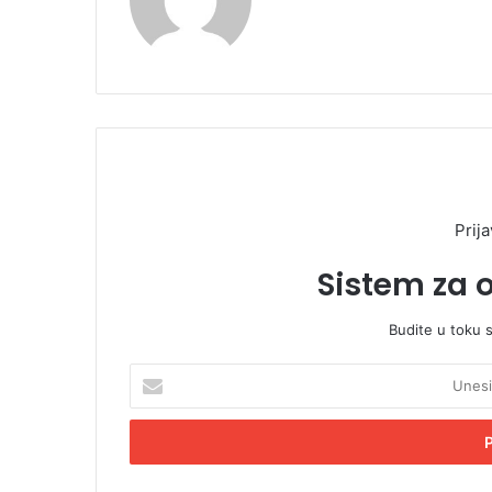
Prija
Sistem za 
Budite u toku 
U
n
e
s
i
t