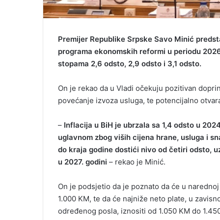
Premijer Republike Srpske Savo Minić predsta
programa ekonomskih reformi u periodu 2026-
stopama 2,6 odsto, 2,9 odsto i 3,1 odsto.
On je rekao da u Vladi očekuju pozitivan doprin
povećanje izvoza usluga, te potencijalno otvar
–
Inflacija u BiH je ubrzala sa 1,4 odsto u 20
uglavnom zbog viših cijena hrane, usluga i sna
do kraja godine dostići nivo od četiri odsto, 
u 2027. godini
– rekao je Minić.
On je podsjetio da je poznato da će u narednoj 
1.000 KM, te da će najniže neto plate, u zavis
određenog posla, iznositi od 1.050 KM do 1.45