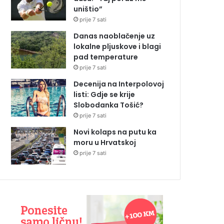
uništio”
prije 7 sati
Danas naoblačenje uz
lokalne pljuskove i blagi
pad temperature
prije 7 sati
Decenija na Interpolovoj
listi: Gdje se krije
Slobodanka Tošić?
prije 7 sati
Novi kolaps na putu ka
moru u Hrvatskoj
prije 7 sati