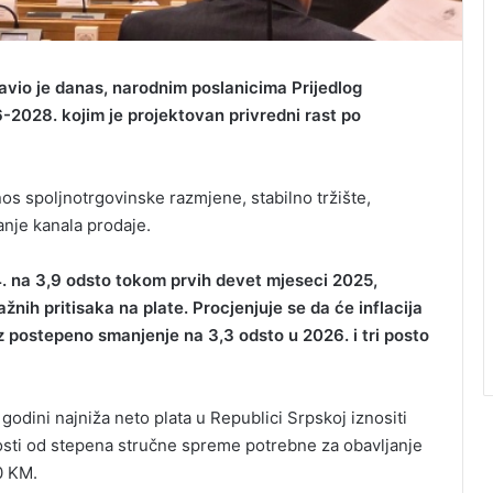
vio je danas, narodnim poslanicima Prijedlog
2028. kojim je projektovan privredni rast po
os spoljnotrgovinske razmjene, stabilno tržište,
anje kanala prodaje.
24. na 3,9 odsto tokom prvih devet mjeseci 2025,
žnih pritisaka na plate. Procjenjuje se da će inflacija
uz postepeno smanjenje na 3,3 odsto u 2026. i tri posto
godini najniža neto plata u Republici Srpskoj iznositi
nosti od stepena stručne spreme potrebne za obavljanje
0 KM.