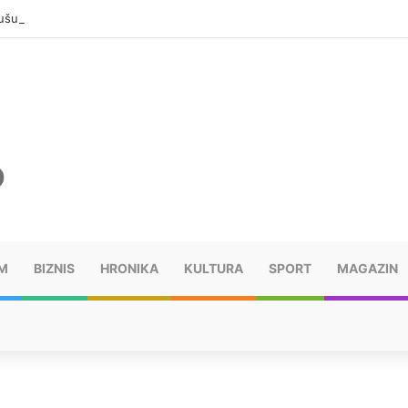
šu: “Taj poraz me uništio”
M
BIZNIS
HRONIKA
KULTURA
SPORT
MAGAZIN