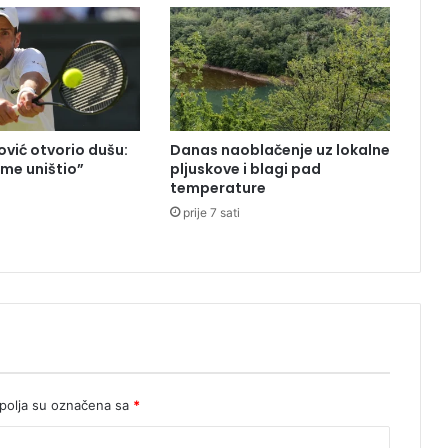
t
n
j
a
h
r
o
vić otvorio dušu:
Danas naoblačenje uz lokalne
n
 me uništio”
pljuskove i blagi pad
i
temperature
č
prije 7 sati
n
i
m
b
o
l
e
s
n
olja su označena sa
*
i
c