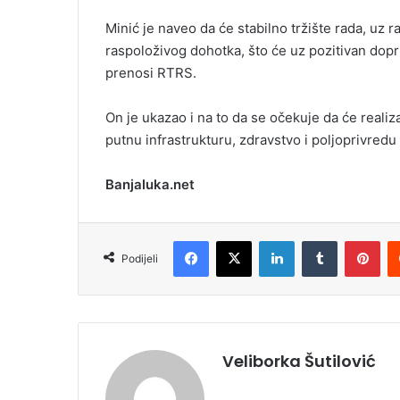
Minić je naveo da će stabilno tržište rada, uz 
raspoloživog dohotka, što će uz pozitivan dop
prenosi RTRS.
On je ukazao i na to da se očekuje da će realiza
putnu infrastrukturu, zdravstvo i poljoprivredu p
Banjaluka.net
Facebook
X
LinkedIn
Tumblr
Pinterest
Podijeli
Veliborka Šutilović