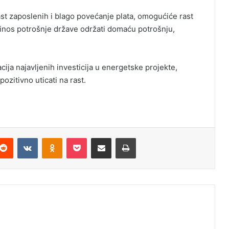
rast zaposlenih i blago povećanje plata, omogućiće rast
rinos potrošnje države održati domaću potrošnju,
cija najavljenih investicija u energetske projekte,
ozitivno uticati na rast.
Reddit
VKontakte
Odnoklassniki
Pocket
Podijeli putem Emaila
Odštampaj