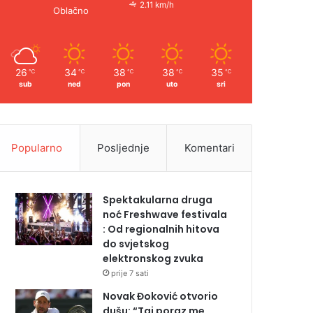
2.11 km/h
Oblačno
26
34
38
38
35
℃
℃
℃
℃
℃
sub
ned
pon
uto
sri
Popularno
Posljednje
Komentari
Spektakularna druga
noć Freshwave festivala
: Od regionalnih hitova
do svjetskog
elektronskog zvuka
prije 7 sati
Novak Đoković otvorio
dušu: “Taj poraz me