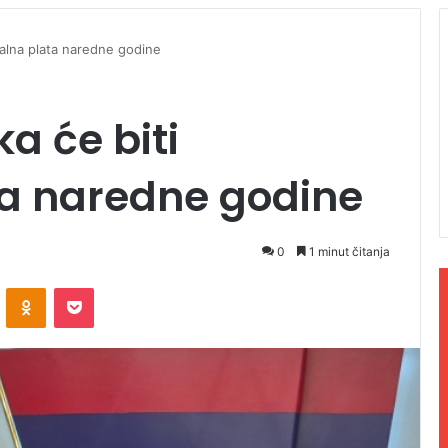
imalna plata naredne godine
ka će biti
a naredne godine
0
1 minut čitanja
ontakte
Odnoklassniki
Pocket