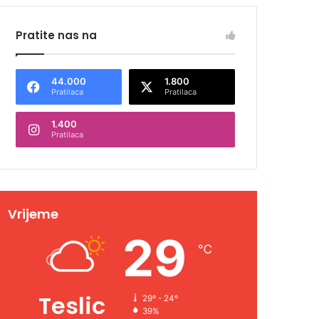
Pratite nas na
44.000
1.800
Pratilaca
Pratilaca
1.400
Pratilaca
Vrijeme
29
℃
Teslic
29º - 24º
39%