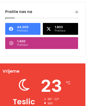
Pratite nas na
44.000
1.800
Pratilaca
Pratilaca
1.400
Pratilaca
Vrijeme
23
℃
Teslic
38º - 22º
38%