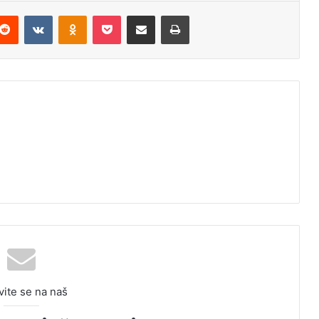
Reddit
VKontakte
Odnoklassniki
Pocket
Podijeli putem Emaila
Odštampaj
vite se na naš