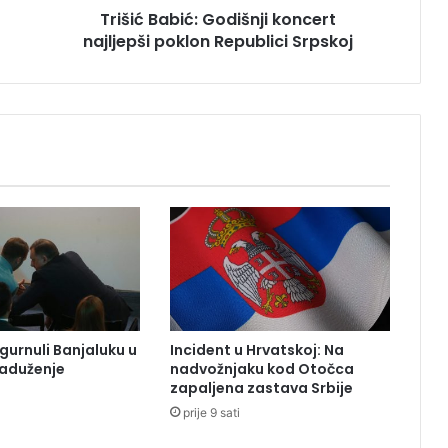
Trišić Babić: Godišnji koncert
i
najljepši poklon Republici Srpskoj
ć
:
G
o
d
i
š
n
j
i
k
o
n
c
e
gurnuli Banjaluku u
Incident u Hrvatskoj: Na
r
zaduženje
nadvožnjaku kod Otočca
t
zapaljena zastava Srbije
n
prije 9 sati
a
j