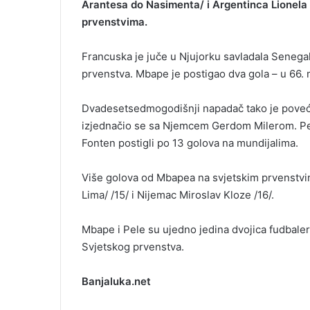
Arantesa do Nasimenta/ i Argentinca Lionela 
prvenstvima.
Francuska je juče u Njujorku savladala Senegal
prvenstva. Mbape je postigao dva gola – u 66.
Dvadesetsedmogodišnji napadač tako je poveća
izjednačio se sa Njemcem Gerdom Milerom. Pele
Fonten postigli po 13 golova na mundijalima.
Više golova od Mbapea na svjetskim prvenstvim
Lima/ /15/ i Nijemac Miroslav Kloze /16/.
Mbape i Pele su ujedno jedina dvojica fudbalera u
Svjetskog prvenstva.
Banjaluka.net