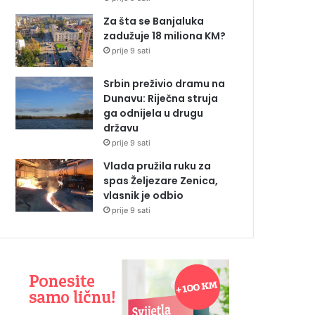
Za šta se Banjaluka
zadužuje 18 miliona KM?
prije 9 sati
Srbin preživio dramu na
Dunavu: Riječna struja
ga odnijela u drugu
državu
prije 9 sati
Vlada pružila ruku za
spas Željezare Zenica,
vlasnik je odbio
prije 9 sati