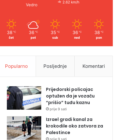
2.62 km/h
Vedro
38
36
35
36
38
℃
℃
℃
℃
℃
čet
pet
sub
ned
pon
Popularno
Posljednje
Komentari
Prijedorski policajac
optužen da je vozaču
“prišio” tuđu kaznu
prije 9 sati
Izrael gradi kanal za
krokodile oko zatvora za
Palestince
prije 9 sati