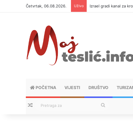
Četvrtak, 06.08.2026.
Uživo
Izrael gradi kanal za kr
POČETNA
VIJESTI
DRUŠTVO
TURIZA
Nasumični tekstovi
Pretraga
za