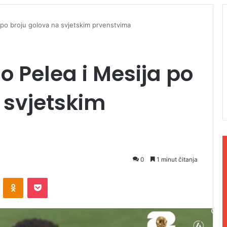
 po broju golova na svjetskim prvenstvima
 Pelea i Mesija po
 svjetskim
0
1 minut čitanja
ontakte
Odnoklassniki
Pocket