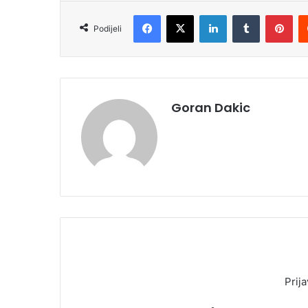
Facebook
X
LinkedIn
Tumblr
Pinterest
Podijeli
Goran Dakic
Prija