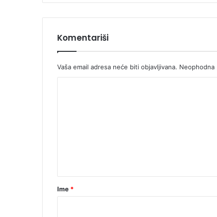
Komentariši
Vaša email adresa neće biti objavljivana.
Neophodna p
K
o
m
e
n
t
a
r
Ime
*
*