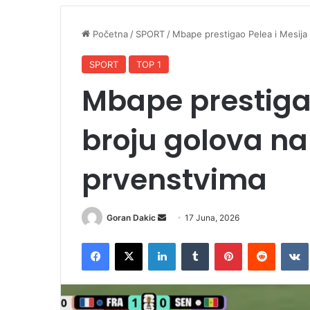
Početna
/
SPORT
/
Mbape prestigao Pelea i Mesija
SPORT
TOP 1
Mbape prestigao
broju golova na
prvenstvima
Goran Dakic
S
17 Juna, 2026
e
Facebook
X
LinkedIn
Tumblr
Pinterest
Reddit
VK
n
d
a
n