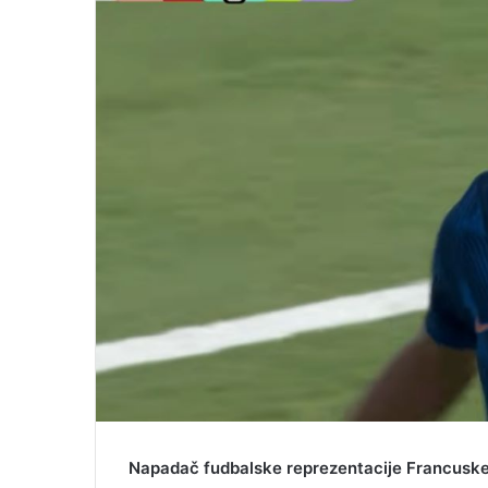
e
m
a
i
l
Napadač fudbalske reprezentacije Francuske 