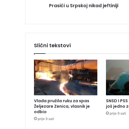
u
Prasići u Srpskoj nikad jeftiniji
r
p
s
k
o
j
n
Slični tekstovi
i
k
a
d
j
e
f
t
i
Vlada pružila ruku za spas
SNSD I PSS 
n
Željezare Zenica, vlasnik je
još jedno 
i
odbio
prije 9 sati
j
prije 9 sati
i