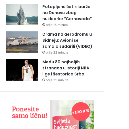
Potopljene četiri barže
na Dunavu zbog
nuklearke “Černavoda”
prije 15 minuta
Drama na aerodromu u
Sidneju: Avioni se
zamalo sudarili (VIDEO)
prije 22 minute
Među 80 najboljih
stranaca u istoriji NBA
lige i šestorica Srba
prije 29 minuta