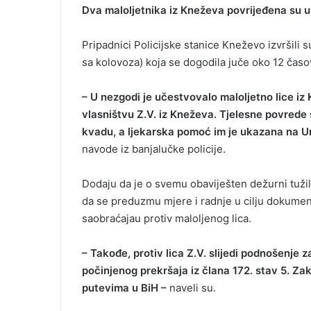
Dva maloljetnika iz Kneževa povrijeđena su u 
Pripadnici Policijske stanice Kneževo izvršili 
sa kolovoza) koja se dogodila juče oko 12 časo
– U nezgodi je učestvovalo maloljetno lice iz 
vlasništvu Z.V. iz Kneževa. Tjelesne povrede 
kvadu, a ljekarska pomoć im je ukazana na Un
navode iz banjalučke policije.
Dodaju da je o svemu obaviješten dežurni tužil
da se preduzmu mjere i radnje u cilju dokumen
saobraćajau protiv maloljenog lica.
– Takođe, protiv lica Z.V. slijedi podnošenje
počinjenog prekršaja iz člana 172. stav 5. 
putevima u BiH –
naveli su.