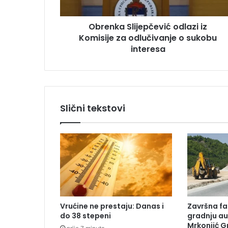
S
s
l
u
Obrenka Slijepčević odlazi iz
i
Komisije za odlučivanje o sukobu
j
e
interesa
p
č
e
v
i
Slični tekstovi
ć
o
d
l
a
z
i
i
z
Vrućine ne prestaju: Danas i
Završna fa
K
do 38 stepeni
gradnju a
o
Mrkonjić 