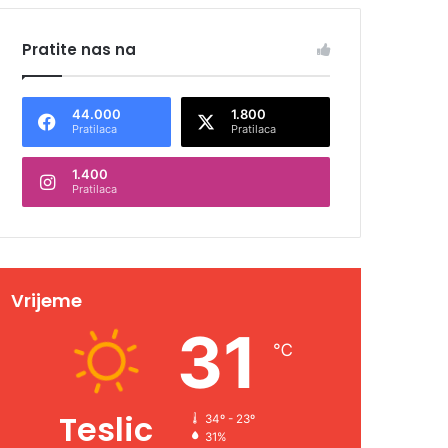
Pratite nas na
44.000
1.800
Pratilaca
Pratilaca
1.400
Pratilaca
Vrijeme
31
℃
Teslic
34º - 23º
31%