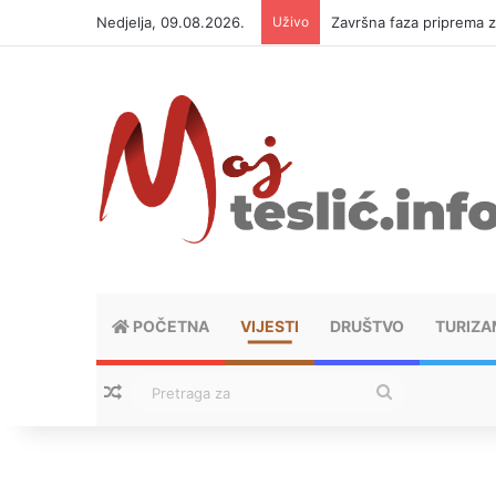
Nedjelja, 09.08.2026.
Uživo
Završna faza priprema 
POČETNA
VIJESTI
DRUŠTVO
TURIZA
Nasumični tekstovi
Pretraga
za