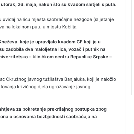
utorak, 26. maja, nakon što su kvadom sletjeli s puta.
su uviđaj na licu mjesta saobraćajne nezgode (slijetanje
va na lokalnom putu u mjestu Kobilja.
Kneževa, koje je upravljalo kvadom CF koji je u
su zadobila dva maloljetna lica, vozač i putnik na
iverzitetsko – kliničkom centru Republike Srpske –
ac Okružnog javnog tužilaštva Banjaluka, koji je naložio
tovanja krivičnog djela ugrožavanje javnog
 zahtjeva za pokretanje prekršajnog postupka zbog
Zakona o osnovama bezbjednosti saobraćaja na