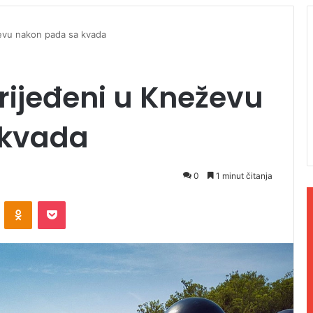
ževu nakon pada sa kvada
vrijeđeni u Kneževu
 kvada
0
1 minut čitanja
ontakte
Odnoklassniki
Pocket