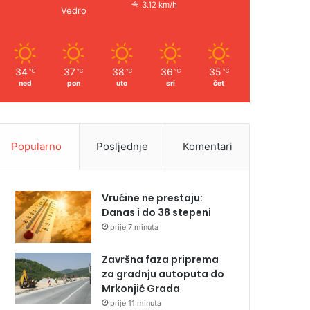
3.12 km/h
Vedro
34
37
38
36
35
℃
℃
℃
℃
℃
ned
pon
uto
sri
čet
Popularno
Posljednje
Komentari
Vrućine ne prestaju:
Danas i do 38 stepeni
prije 7 minuta
Završna faza priprema
za gradnju autoputa do
Mrkonjić Grada
prije 11 minuta