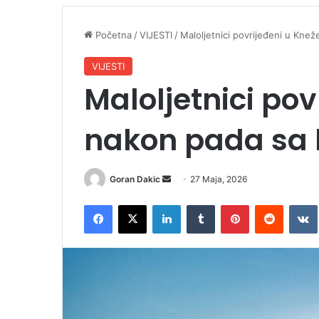
Početna
/
VIJESTI
/
Maloljetnici povrijeđeni u Kne
VIJESTI
Maloljetnici po
nakon pada sa
Goran Dakic
S
27 Maja, 2026
e
Facebook
X
LinkedIn
Tumblr
Pinterest
Reddit
VK
n
d
a
n
e
m
a