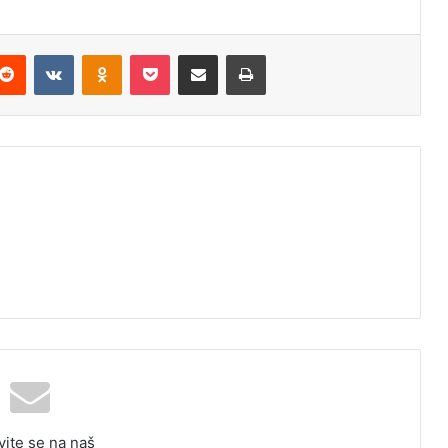
Reddit
VKontakte
Odnoklassniki
Pocket
Podijeli putem Emaila
Odštampaj
vite se na naš