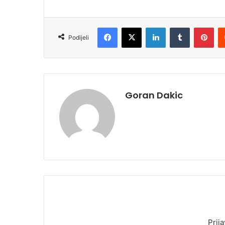
Facebook
X
LinkedIn
Tumblr
Pinterest
Podijeli
Goran Dakic
Prija