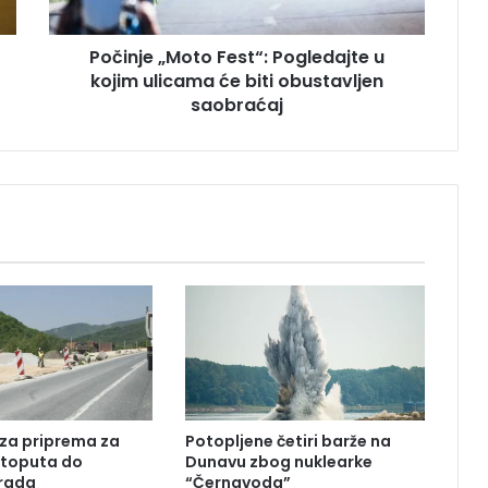
„
M
Počinje „Moto Fest“: Pogledajte u
o
kojim ulicama će biti obustavljen
t
o
saobraćaj
F
e
s
t
“
:
P
o
g
l
e
d
a
j
za priprema za
Potopljene četiri barže na
t
utoputa do
Dunavu zbog nuklearke
e
Grada
“Černavoda”