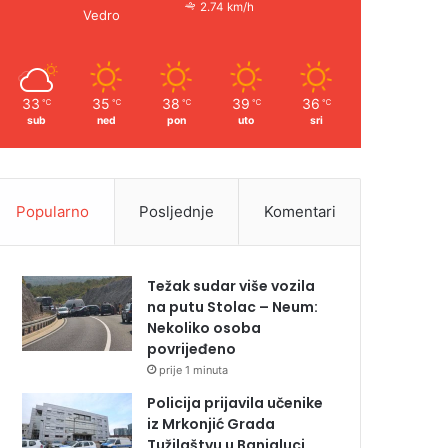
2.74 km/h
Vedro
33
35
38
39
36
℃
℃
℃
℃
℃
sub
ned
pon
uto
sri
Popularno
Posljednje
Komentari
Težak sudar više vozila
na putu Stolac – Neum:
Nekoliko osoba
povrijeđeno
prije 1 minuta
Policija prijavila učenike
iz Mrkonjić Grada
Tužilaštvu u Banjaluci