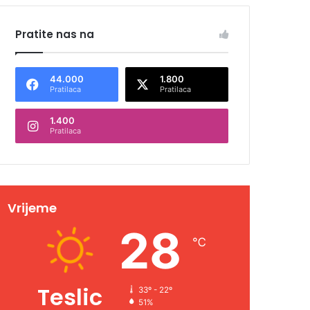
Pratite nas na
44.000
1.800
Pratilaca
Pratilaca
1.400
Pratilaca
Vrijeme
28
℃
Teslic
33º - 22º
51%