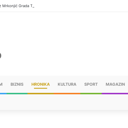
 iz Mrkonjić Grada Tužilaštvu u Banjaluci
M
BIZNIS
HRONIKA
KULTURA
SPORT
MAGAZIN