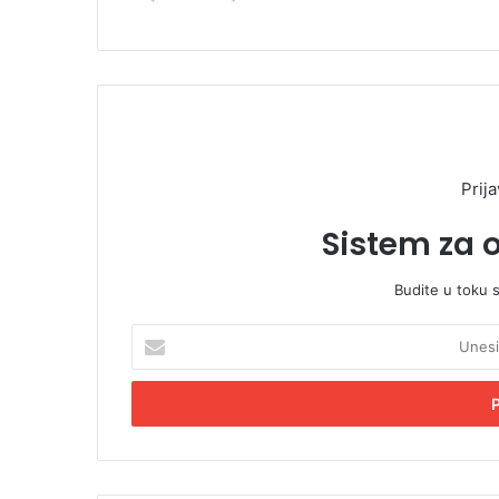
Prija
Sistem za 
Budite u toku 
U
n
e
s
i
t
e