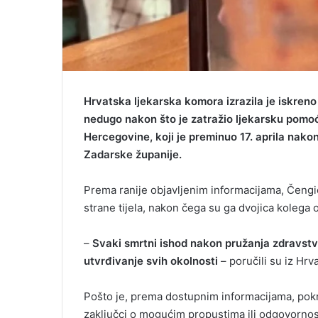
Hrvatska ljekarska komora izrazila je iskreno
nedugo nakon što je zatražio ljekarsku pomoć.
Hercegovine, koji je preminuo 17. aprila nako
Zadarske županije.
Prema ranije objavljenim informacijama, Čengić
strane tijela, nakon čega su ga dvojica kolega
–
Svaki smrtni ishod nakon pružanja zdravstve
utvrđivanje svih okolnosti
– poručili su iz Hrv
Pošto je, prema dostupnim informacijama, pokr
zaključci o mogućim propustima ili odgovornost