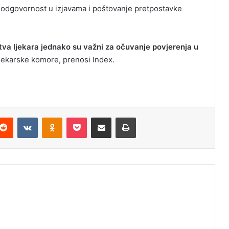
, odgovornost u izjavama i poštovanje pretpostavke
stva ljekara jednako su važni za očuvanje povjerenja u
 ljekarske komore, prenosi Index.
Reddit
VKontakte
Odnoklassniki
Pocket
Podijeli putem Emaila
Odštampaj