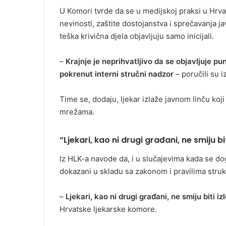
U Komori tvrde da se u medijskoj praksi u Hrvat
nevinosti, zaštite dostojanstva i sprečavanja j
teška krivična djela objavljuju samo inicijali.
–
Krajnje je neprihvatljivo da se objavljuje pu
pokrenut interni stručni nadzor
– poručili su i
Time se, dodaju, ljekar izlaže javnom linču ko
mrežama.
“Ljekari, kao ni drugi građani, ne smiju
Iz HLK-a navode da, i u slučajevima kada se dog
dokazani u skladu sa zakonom i pravilima struk
–
Ljekari, kao ni drugi građani, ne smiju bit
Hrvatske ljekarske komore.