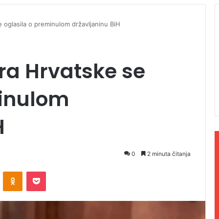
 oglasila o preminulom državljaninu BiH
ra Hrvatske se
minulom
H
0
2 minuta čitanja
ontakte
Odnoklassniki
Pocket