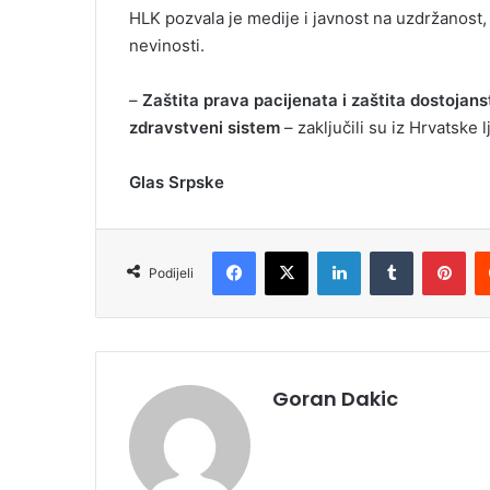
HLK pozvala je medije i javnost na uzdržanost
nevinosti.
–
Zaštita prava pacijenata i zaštita dostojan
zdravstveni sistem
– zaključili su iz Hrvatske
Glas Srpske
Facebook
X
LinkedIn
Tumblr
Pinterest
Podijeli
Goran Dakic