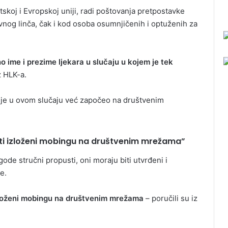
skoj i Evropskoj uniji, radi poštovanja pretpostavke
avnog linča, čak i kod osoba osumnjičenih i optuženih za
no ime i prezime ljekara u slučaju u kojem je tek
z HLK-a.
ji je u ovom slučaju već započeo na društvenim
 biti izloženi mobingu na društvenim mrežama”
ode stručni propusti, oni moraju biti utvrđeni i
e.
i izloženi mobingu na društvenim mrežama
– poručili su iz