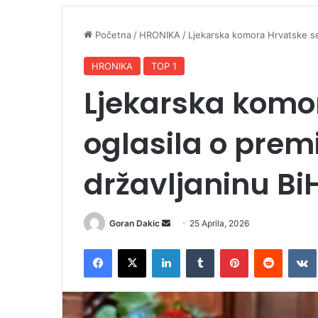
Početna
/
HRONIKA
/
Ljekarska komora Hrvatske se
HRONIKA
TOP 1
Ljekarska komo
oglasila o pre
državljaninu Bi
Goran Dakic
S
25 Aprila, 2026
e
Facebook
X
LinkedIn
Tumblr
Pinterest
Reddit
VK
n
d
a
n