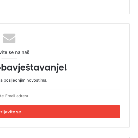
vite se na naš
obavještavanje!
sa posljednjim novostima.