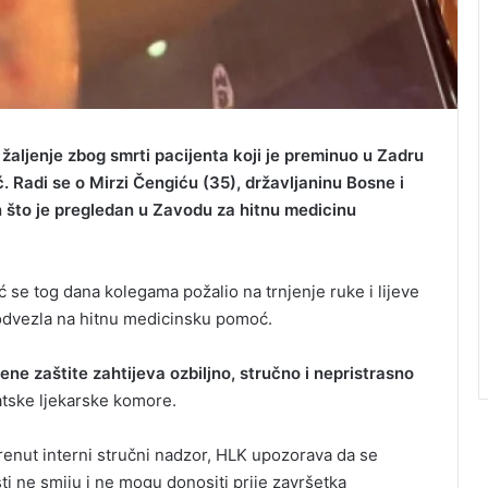
 žaljenje zbog smrti pacijenta koji je preminuo u Zadru
 Radi se o Mirzi Čengiću (35), državljaninu Bosne i
n što je pregledan u Zavodu za hitnu medicinu
 se tog dana kolegama požalio na trnjenje ruke i lijeve
 odvezla na hitnu medicinsku pomoć.
ne zaštite zahtijeva ozbiljno, stručno i nepristrasno
atske ljekarske komore.
enut interni stručni nadzor, HLK upozorava da se
i ne smiju i ne mogu donositi prije završetka