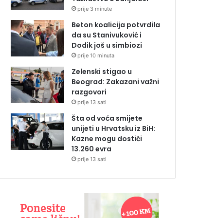
prije 3 minute
Beton koalicija potvrdila
da su Stanivuković i
Dodik još u simbiozi
prije 10 minuta
Zelenski stigao u
Beograd: Zakazani važni
razgovori
prije 13 sati
Šta od voća smijete
unijeti u Hrvatsku iz BiH:
Kazne mogu dostići
13.260 evra
prije 13 sati