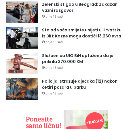
Zelenski stigao u Beograd: Zakazani
važni razgovori
prije 13 sati
Šta od voća smijete unijeti u Hrvatsku
iz BiH: Kazne mogu dostići 13.260 evra
prije 13 sati
Službenica UIO BiH optužena da je
prikrila 370.000 KM
prije 18 sati
Policija istražuje dječaka (12) nakon
četiri požara u parku
prije 18 sati