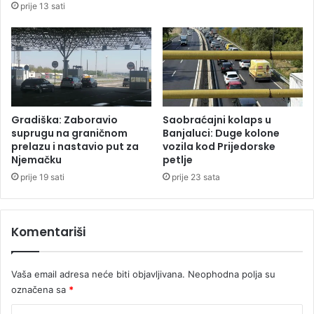
prije 13 sati
o
e
v
v
a
i
c
m
i
a
t
k
u
r
k
o
Gradiška: Zaboravio
Saobraćajni kolaps u
l
z
suprugu na graničnom
Banjaluci: Duge kolone
i
E
prelazu i nastavio put za
vozila kod Prijedorske
s
Njemačku
petlje
U
u
u
prije 19 sati
prije 23 sata
g
2
r
0
a
2
Komentariši
đ
6
a
.
n
Vaša email adresa neće biti objavljivana.
Neophodna polja su
i
označena sa
*
n
a