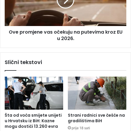
č
r
a
o
n
m
i
j
,
e
p
Ove promjene vas očekuju na putevima kroz EU
n
o
u 2026.
e
k
v
u
a
š
s
Slični tekstovi
a
o
l
č
i
e
i
k
z
u
n
j
u
u
d
n
i
a
Šta od voća smijete unijeti
Strani radnici sve češće na
t
p
u Hrvatsku iz BiH: Kazne
gradilištima BiH
i
u
mogu dostići 13.260 evra
prije 18 sati
n
t