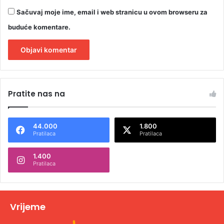
Sačuvaj moje ime, email i web stranicu u ovom browseru za
buduće komentare.
A
l
Pratite nas na
t
e
44.000
1.800
r
Pratilaca
Pratilaca
n
1.400
a
Pratilaca
t
i
v
Vrijeme
e