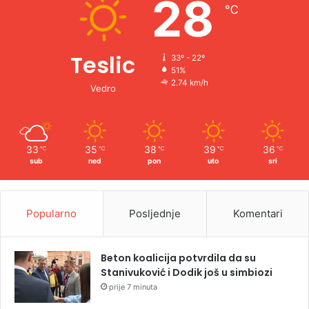
28
℃
:
Teslic
33º - 22º
51%
2.74 km/h
Vedro
33
35
38
39
36
℃
℃
℃
℃
℃
sub
ned
pon
uto
sri
Popularno
Posljednje
Komentari
Beton koalicija potvrdila da su
Stanivuković i Dodik još u simbiozi
prije 7 minuta