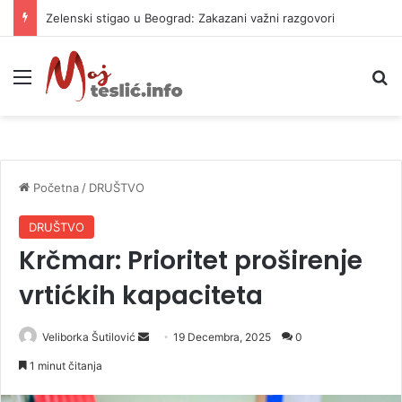
Zelenski stigao u Beograd: Zakazani važni razgovori
Meni
P
Početna
/
DRUŠTVO
DRUŠTVO
Krčmar: Prioritet proširenje
vrtićkih kapaciteta
Veliborka Šutilović
S
19 Decembra, 2025
0
e
1 minut čitanja
n
d