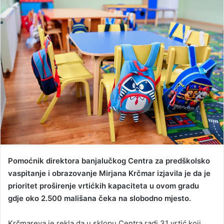
a
n
e
m
a
i
l
Pomoćnik direktora banjalučkog Centra za predškolsko
vaspitanje i obrazovanje Mirjana Krčmar izjavila je da je
prioritet proširenje vrtićkih kapaciteta u ovom gradu
gdje oko 2.500 mališana čeka na slobodno mjesto.
Krčmareva je rekla da u sklopu Centra radi 31 vrtić koji