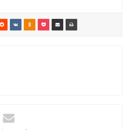
Reddit
VKontakte
Odnoklassniki
Pocket
Podijeli putem Emaila
Odštampaj