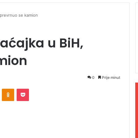
 prevrnuo se kamion
aćajka u BiH,
mion
0
Prije minut
ontakte
Odnoklassniki
Pocket