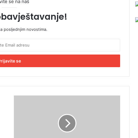
vite se na naš
obavještavanje!
sa posljednjim novostima.
D
o
d
i
k
:
K