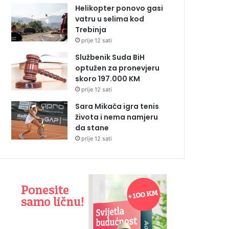
Helikopter ponovo gasi
vatru u selima kod
Trebinja
prije 12 sati
Službenik Suda BiH
optužen za pronevjeru
skoro 197.000 KM
prije 12 sati
Sara Mikača igra tenis
života i nema namjeru
da stane
prije 12 sati