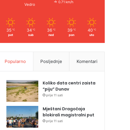
0.71 km/h
Vedro
35
34
36
39
40
℃
℃
℃
℃
℃
pet
sub
ned
pon
uto
Popularno
Posljednje
Komentari
Koliko data centri zaista
“piju” Dunav
prije 11 sati
Mještani Dragočaja
blokirali magistralni put
prije 11 sati