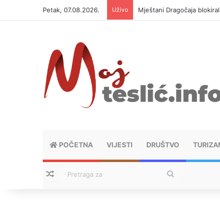
Petak, 07.08.2026.
Uživo
Mještani Dragočaja blokiral
POČETNA
VIJESTI
DRUŠTVO
TURIZA
Nasumični tekstovi
Pretraga
za