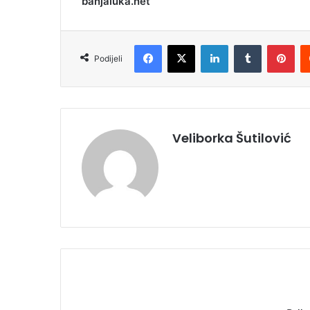
banjaluka.net
Facebook
X
LinkedIn
Tumblr
Pinterest
Podijeli
Veliborka Šutilović