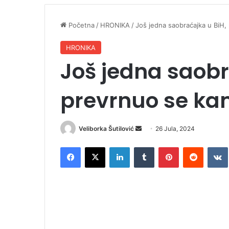
Početna
/
HRONIKA
/
Još jedna saobraćajka u BiH,
HRONIKA
Još jedna saobr
prevrnuo se ka
Veliborka Šutilović
S
26 Jula, 2024
e
Facebook
X
LinkedIn
Tumblr
Pinterest
Reddit
VK
n
d
a
n
e
m
a