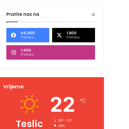
Pratite nas na
44.000
1.800
Pratilaca
Pratilaca
1.400
Pratilaca
Vrijeme
22
℃
Teslic
35º - 22º
48%