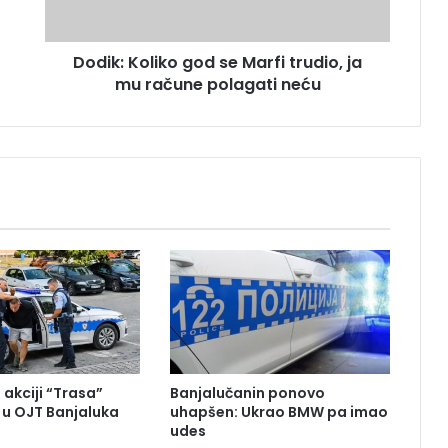
o
l
Dodik: Koliko god se Marfi trudio, ja
i
mu račune polagati neću
k
o
g
o
d
s
e
M
a
r
f
i
t
r
u
 akciji “Trasa”
Banjalučanin ponovo
d
u OJT Banjaluka
uhapšen: Ukrao BMW pa imao
i
udes
o