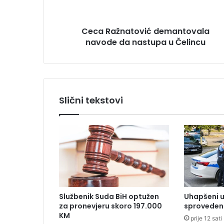
e
n
s
a
u
Ceca Ražnatović demantovala
t
navode da nastupa u Čelincu
o
v
i
ć
d
e
Slični tekstovi
m
a
n
t
o
v
a
l
a
Službenik Suda BiH optužen
Uhapšeni u
n
za pronevjeru skoro 197.000
sproveden 
a
KM
prije 12 sati
v