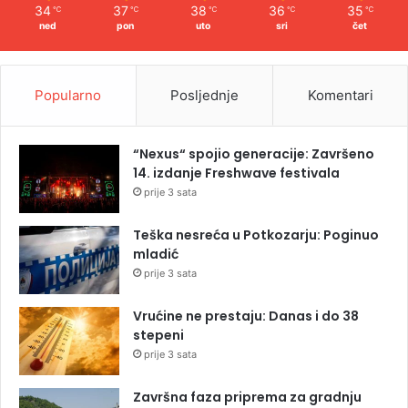
34
37
38
36
35
℃
℃
℃
℃
℃
ned
pon
uto
sri
čet
Popularno
Posljednje
Komentari
“Nexus“ spojio generacije: Završeno
14. izdanje Freshwave festivala
prije 3 sata
Teška nesreća u Potkozarju: Poginuo
mladić
prije 3 sata
Vrućine ne prestaju: Danas i do 38
stepeni
prije 3 sata
Završna faza priprema za gradnju