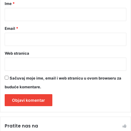
r
Ime
*
l
i
*
E
n
Email
*
g
l
e
z
i
Web stranica
Sačuvaj moje ime, email i web stranicu u ovom browseru za
buduće komentare.
A
l
Pratite nas na
t