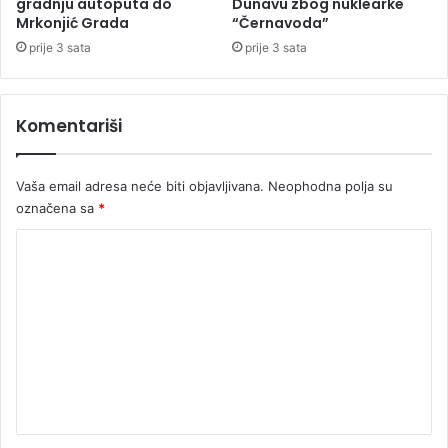
gradnju autoputa do
Dunavu zbog nuklearke
a
a
Mrkonjić Grada
“Černavoda”
R
u
prije 3 sata
prije 3 sata
S
F
o
č
Komentariši
i
:
P
Vaša email adresa neće biti objavljivana.
Neophodna polja su
r
označena sa
*
o
n
K
a
đ
o
e
m
n
e
i
n
n
e
t
s
t
a
a