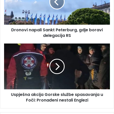
l
o
a
v
d
i
r
n
e
a
s
Dronovi napali Sankt Peterburg, gdje boravi
p
u
delegacija RS
a
l
i
U
S
s
a
p
n
j
k
e
t
š
P
n
e
a
t
a
e
Uspješna akcija Gorske službe spasavanja u
k
r
Foči: Pronađeni nestali Englezi
c
b
i
u
j