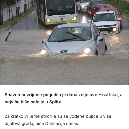
n
d
a
n
e
m
a
i
l
Snažno nevrijeme pogodilo je danas dijelove Hrvatske, a
najviše kiše palo je u Splitu.
Za kratko vrijeme stvorile su se vodene bujice u više
dijelova grada, piše Dalmacija danas.