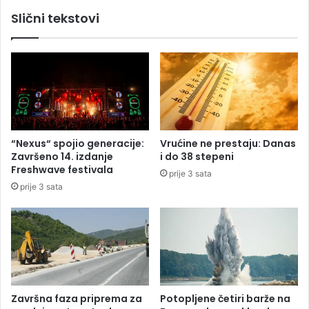
r
a
Slični tekstovi
g
G
,
o
g
r
d
s
j
k
e
e
b
s
o
l
r
u
“Nexus“ spojio generacije:
Vrućine ne prestaju: Danas
a
ž
Završeno 14. izdanje
i do 38 stepeni
v
b
Freshwave festivala
prije 3 sata
i
e
prije 3 sata
d
s
e
p
l
a
e
s
g
a
a
v
c
a
i
n
Završna faza priprema za
Potopljene četiri barže na
j
j