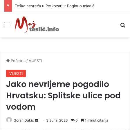
Teška nesreća u Potkozarju: Poginuo mladić
Meni
P
Početna
/
VIJESTI
VIJESTI
Jako nevrijeme pogodilo
Hrvatsku: Splitske ulice pod
vodom
Goran Dakic
S
3 Juna, 2026
0
1 minut čitanja
e