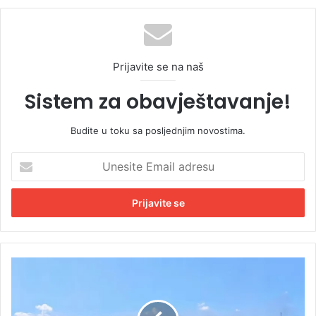
Prijavite se na naš
Sistem za obavještavanje!
Budite u toku sa posljednjim novostima.
U
n
e
s
i
t
e
E
D
m
r
a
o
i
n