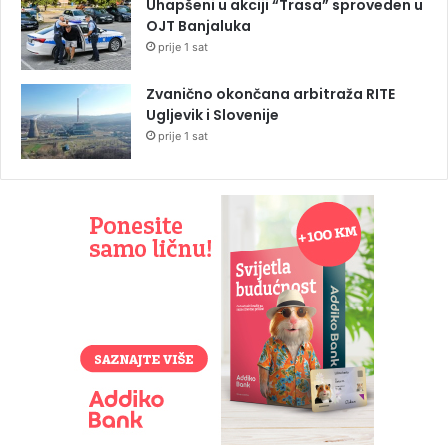
Uhapšeni u akciji “Trasa” sproveden u
OJT Banjaluka
prije 1 sat
Zvanično okončana arbitraža RITE
Ugljevik i Slovenije
prije 1 sat