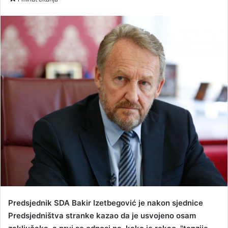
n
d
a
n
e
m
a
i
l
Predsjednik SDA Bakir Izetbegović je nakon sjednice
Predsjedništva stranke kazao da je usvojeno osam