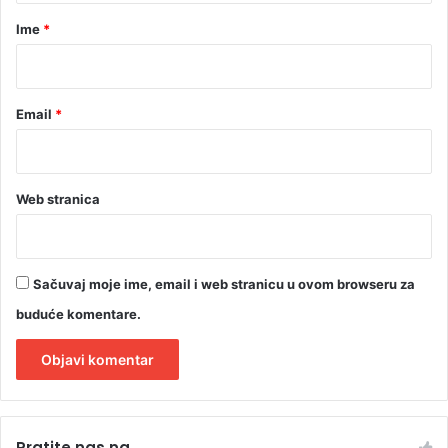
ž
r
Ime
*
b
e
*
Email
*
Web stranica
Sačuvaj moje ime, email i web stranicu u ovom browseru za
buduće komentare.
A
l
Pratite nas na