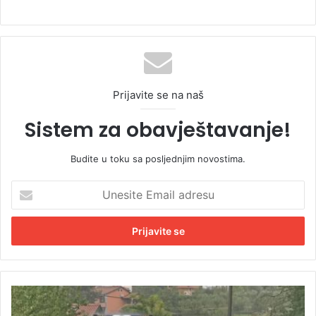
Prijavite se na naš
Sistem za obavještavanje!
Budite u toku sa posljednjim novostima.
U
n
e
s
i
t
e
E
P
m
o