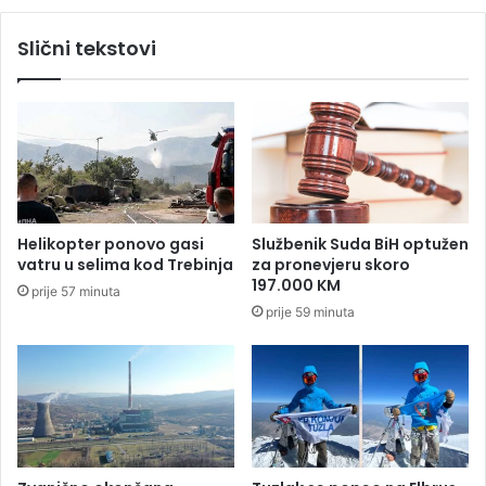
o
a
s
k
Slični tekstovi
e
a
s
ž
v
n
e
j
p
e
r
n
e
a
d
p
s
r
Helikopter ponovo gasi
Službenik Suda BiH optužen
o
o
vatru u selima kod Trebinja
za pronevjeru skoro
b
t
197.000 KM
prije 57 minuta
o
j
prije 59 minuta
m
e
r
i
v
a
n
j
e