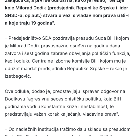
zaključaka, a prvi se odnosi na, kako je rekao, "tenzije
koje Milorad Dodik (predsjednik Republike Srpske i lider
SNSD-a, op.aut.) stvara u vezi s vladavinom prava u BiH
a koje traju 19 godina".
– Predsjedništvo SDA pozdravlja presudu Suda BiH kojom
je Milorad Dodik pravosnažno osuđen na godinu dana
zatvora i šest godina zabrane obavljanja političkih funkcija,
kao i odluku Centralne izborne komisije BiH kojom mu je
oduzet mandat predsjednika Republike Srpske – rekao je
Izetbegović.
Ove odluke, dodao je, predstavljaju ispravan odgovor na
Dodikovu "agresivnu secesionističku politiku, koja BiH
godinama vodi u konstantne krize i nestabilnost, te
predstavljaju važan korak ka jačanju vladavine prava".
– Od nadležnih institucija tražimo da u skladu sa presudom