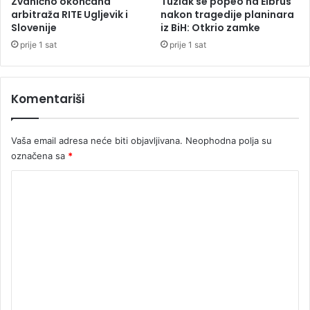
Zvanično okončana
Tuzlak se popeo na Elbrus
m
arbitraža RITE Ugljevik i
nakon tragedije planinara
i
Slovenije
iz BiH: Otkrio zamke
z
prije 1 sat
prije 1 sat
H
r
v
Komentariši
a
t
s
Vaša email adresa neće biti objavljivana.
Neophodna polja su
k
označena sa
*
e
n
K
a
j
o
a
m
v
e
i
l
n
a
t
t
u
a