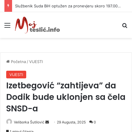
Službenik Suda BiH optužen za pronevjeru skoro 197.000 KM
Meni
P
Početna
/
VIJESTI
VIJESTI
Izetbegović “zahtijeva” da
Dodik bude uklonjen sa čela
SNSD-a
Veliborka Šutilović
S
29 Augusta, 2025
0
e
1 minut čitanja