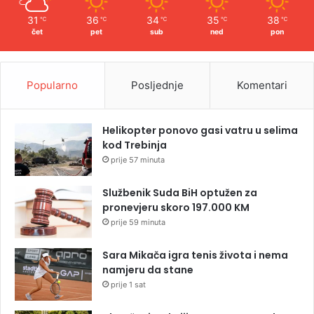
31
36
34
35
38
℃
℃
℃
℃
℃
čet
pet
sub
ned
pon
Popularno
Posljednje
Komentari
Helikopter ponovo gasi vatru u selima
kod Trebinja
prije 57 minuta
Službenik Suda BiH optužen za
pronevjeru skoro 197.000 KM
prije 59 minuta
Sara Mikača igra tenis života i nema
namjeru da stane
prije 1 sat