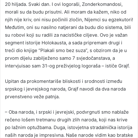
20 hiljada. Svaki dan. I ovi logoraši, Zonderkomandosi,
morali su da budu prisutni. Ali moram da kažem, niko od
njih nije kriv, oni nisu počinili zločin, Nijemci su egzekutori!
Međutim, oni su nasilno natjerani da budu dio sistema, bili
su robovi koji su radili za nacističke ciljeve. Ovo je važan
segment istorije Holokausta, a sada pripremam drugi i
treći dio knjige “Plakali smo bez suza”, s obzirom da je u
prvom dijelu zabilježeno samo 7 svjedočanstava, a
intervjuisao sam 31-og preživjelog logoraša – ističe Grajf.
Upitan da prokomentariše bliskosti i srodnosti između
srpskog i jevrejskog naroda, Grajf navodi da dva naroda
prvenstveno veže patnja.
– Oba naroda, i srpski i jevrejski, podvrgnuti smo nablaže
rečeno lošem tretmanu drugih zlih naroda, koji nas krive
po lažnim optužbama. Duga, istovjetna stradalnička istorija
naših naroda je impresivna. Naše narode vidim kao bratske