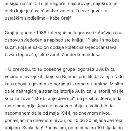
je sigurna smrt. To je najgore, najsurovije, najokrutnije
djelo koje je čovječanstvo vidjelo. To sve govori o
ustaškim zlodjelima – kaže Grajf.
Grajf je godine 1986. intervjuisao logoraše iz Aušvica i na
osnovu svjedočenja napisao ste knjigu “Plakali smo bez
suza”, koja je kako on dodaje kolekcija svjedočanstava
bivših logoraša, takozvanih Zonderkomandosa.
– U prevodu, to su posebne grupe logoraša u Aušvicu,
većinom jevrejskih, koje su Nijemci prisilili da za njih rade
kao robovi u gasnim komorama i krematorijumima. Mislim
da je najtragičnija stranica istorije Aušvica, u istoriji misije
koja se zove “istrebljenje Јevreja”, da prisilite Јevreje da
rade tamo gdje Јevreje masovno ubijaju. Volio bih da
napomenem da je od maja 1944, na dnevnom nivou,
ponavljam na dnevnom nivou, od 10 do 20 hiljada Јevreja
ubijano. Svaki dan! Ponavljam, od minimalno 10 hiljada do