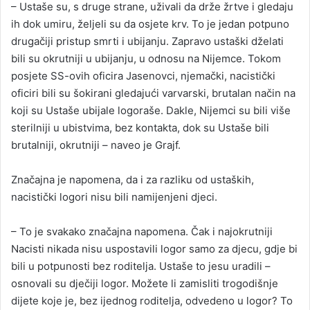
– Ustaše su, s druge strane, uživali da drže žrtve i gledaju
ih dok umiru, željeli su da osjete krv. To je jedan potpuno
drugačiji pristup smrti i ubijanju. Zapravo ustaški dželati
bili su okrutniji u ubijanju, u odnosu na Nijemce. Tokom
posjete SS-ovih oficira Јasenovci, njemački, nacistički
oficiri bili su šokirani gledajući varvarski, brutalan način na
koji su Ustaše ubijale logoraše. Dakle, Nijemci su bili više
sterilniji u ubistvima, bez kontakta, dok su Ustaše bili
brutalniji, okrutniji – naveo je Grajf.
Značajna je napomena, da i za razliku od ustaških,
nacistički logori nisu bili namijenjeni djeci.
– To je svakako značajna napomena. Čak i najokrutniji
Nacisti nikada nisu uspostavili logor samo za djecu, gdje bi
bili u potpunosti bez roditelja. Ustaše to jesu uradili –
osnovali su dječiji logor. Možete li zamisliti trogodišnje
dijete koje je, bez ijednog roditelja, odvedeno u logor? To