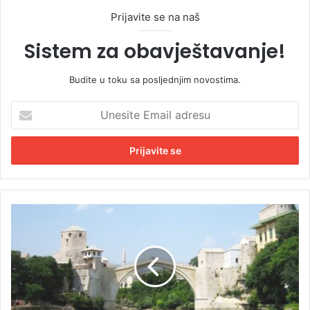
Prijavite se na naš
Sistem za obavještavanje!
Budite u toku sa posljednjim novostima.
U
n
e
s
i
t
e
E
M
m
o
a
s
i
t
l
a
a
r
d
d