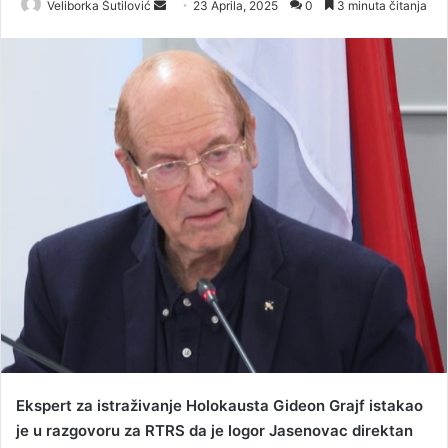
Veliborka Šutilović
S
23 Aprila, 2025
0
3 minuta čitanja
e
n
d
a
n
e
m
a
i
l
Ekspert za istraživanje Holokausta Gideon Grajf istakao
je u razgovoru za RTRS da je logor Јasenovac direktan