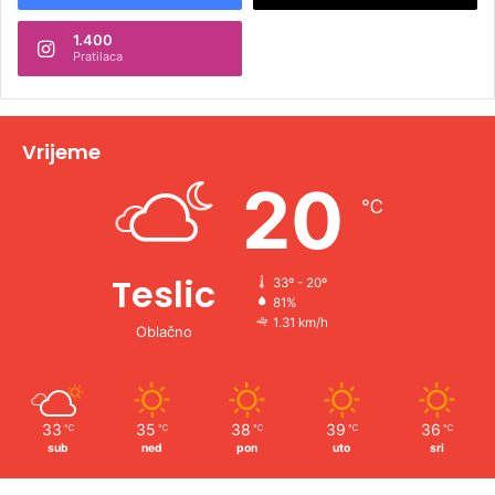
n
1.400
a
Pratilaca
t
i
v
Vrijeme
e
20
℃
:
Teslic
33º - 20º
81%
1.31 km/h
Oblačno
33
35
38
39
36
℃
℃
℃
℃
℃
sub
ned
pon
uto
sri