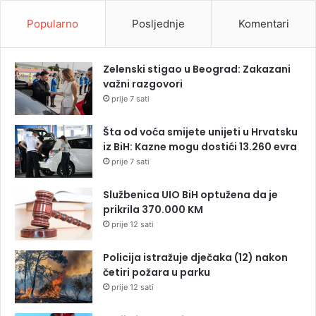
Popularno
Posljednje
Komentari
Zelenski stigao u Beograd: Zakazani
važni razgovori
prije 7 sati
Šta od voća smijete unijeti u Hrvatsku
iz BiH: Kazne mogu dostići 13.260 evra
prije 7 sati
Službenica UIO BiH optužena da je
prikrila 370.000 KM
prije 12 sati
Policija istražuje dječaka (12) nakon
četiri požara u parku
prije 12 sati