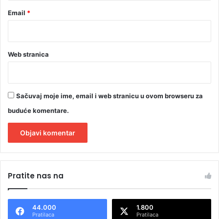
Email
*
Web stranica
Sačuvaj moje ime, email i web stranicu u ovom browseru za
buduće komentare.
A
l
Pratite nas na
t
e
44.000
1.800
r
Pratilaca
Pratilaca