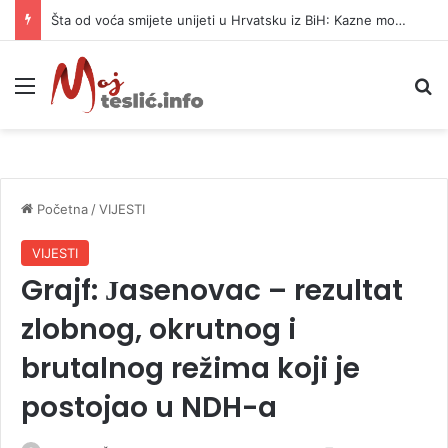
Šta od voća smijete unijeti u Hrvatsku iz BiH: Kazne mogu dostići 13.260 evra
Meni
P
Početna
/
VIJESTI
VIJESTI
Grajf: Јasenovac – rezultat
zlobnog, okrutnog i
brutalnog režima koji je
postojao u NDH-a