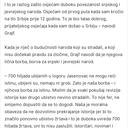
i to je razlog zašto osjećam duboku povezanost srpskog i
jevrejskog naroda. Osjećam od prvog puta kada sam kročio
na tlo Srbije prije 12 godina. To je bio talas dobrog,
prijateljskog osjećaja kada sam došao u Srbiju – navodi
Grajf.
Kada je riječ o budućnosti naroda koji su stradali, a koji
nisu dočekali pravdu za zločine, Grajf navodi da je njegova
lična borba, borva za srpski i jevrejski narod.
– 700 hiljada ubijenih u logoru Јasenovac ne mogu reći
istinu, ubijeni su, nemaju ni grob. Zato je naša borba – i
njihova borba za istinu. Mislim da je svaki pokušaj revizije
istorije kao drugo ubistvo nevino stradalih. To nije fer, ne
smijemo dopustiti da se to dogodi. Naša je moralna
obaveza da ne dozvolimo prekrajanje istorije jer bi to
značilo ponovno ubistvo žrtava i to je duboka uvreda 700
hiljada žrtava, oni to nisu zaslužili. Istoričari, novinari i