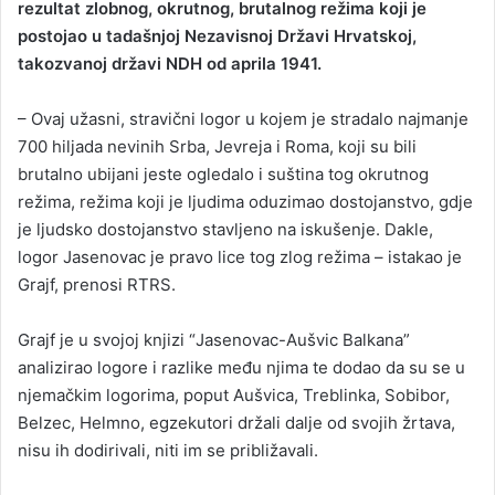
rezultat zlobnog, okrutnog, brutalnog režima koji je
postojao u tadašnjoj Nezavisnoj Državi Hrvatskoj,
takozvanoj državi NDH od aprila 1941.
– Ovaj užasni, stravični logor u kojem je stradalo najmanje
700 hiljada nevinih Srba, Јevreja i Roma, koji su bili
brutalno ubijani jeste ogledalo i suština tog okrutnog
režima, režima koji je ljudima oduzimao dostojanstvo, gdje
je ljudsko dostojanstvo stavljeno na iskušenje. Dakle,
logor Јasenovac je pravo lice tog zlog režima – istakao je
Grajf, prenosi RTRS.
Grajf je u svojoj knjizi “Јasenovac-Aušvic Balkana”
analizirao logore i razlike među njima te dodao da su se u
njemačkim logorima, poput Aušvica, Treblinka, Sobibor,
Belzec, Helmno, egzekutori držali dalje od svojih žrtava,
nisu ih dodirivali, niti im se približavali.