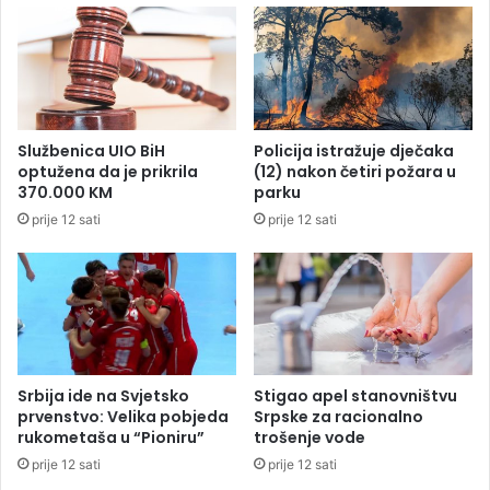
t
s
a
p
r
j
i
e
m
s
m
i
Službenica UIO BiH
Policija istražuje dječaka
o
m
optužena da je prikrila
(12) nakon četiri požara u
s
a
370.000 KM
parku
t
,
prije 12 sati
prije 12 sati
o
g
m
r
a
d
p
o
z
o
Srbija ide na Svjetsko
Stigao apel stanovništvu
r
prvenstvo: Velika pobjeda
Srpske za racionalno
i
rukometaša u “Pioniru”
trošenje vode
š
prije 12 sati
prije 12 sati
t