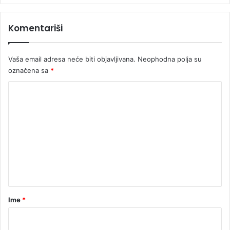
u
p
Komentariši
r
e
p
Vaša email adresa neće biti objavljivana.
Neophodna polja su
o
označena sa
*
l
o
K
v
i
o
o
m
b
e
u
d
n
ž
t
e
t
a
r
Ime
*
*