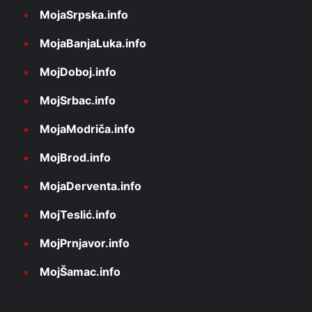
MojaSrpska.info
MojaBanjaLuka.info
MojDoboj.info
MojSrbac.info
MojaModriča.info
MojBrod.info
MojaDerventa.info
MojTeslić.info
MojPrnjavor.info
MojŠamac.info