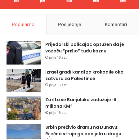
čet
pet
sub
ned
pon
Popularno
Posljednje
Komentari
Prijedorski policajac optužen da je
vozaču “prišio” tuđu kaznu
prije 16 sati
Izrael gradi kanal za krokodile oko
zatvora za Palestince
prije 16 sati
Za šta se Banjaluka zadužuje 18
miliona KM?
prije 16 sati
Srbin preživio dramu na Dunavu:
Riječna struja ga odnijela u drugu