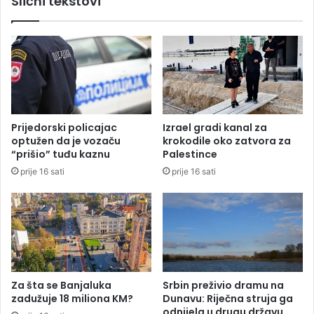
Slični tekstovi
o
z
g
a
r
B
a
e
d
n
u
j
,
a
g
m
o
Prijedorski policajac
Izrael gradi kanal za
i
r
optužen da je vozaču
krokodile oko zatvora za
n
i
“prišio” tuđu kaznu
Palestince
o
p
prije 16 sati
prije 16 sati
m
o
D
z
ž
n
a
a
f
t
e
i
r
t
o
r
Za šta se Banjaluka
Srbin preživio dramu na
v
ž
zadužuje 18 miliona KM?
Dunavu: Riječna struja ga
i
n
odnijela u drugu državu