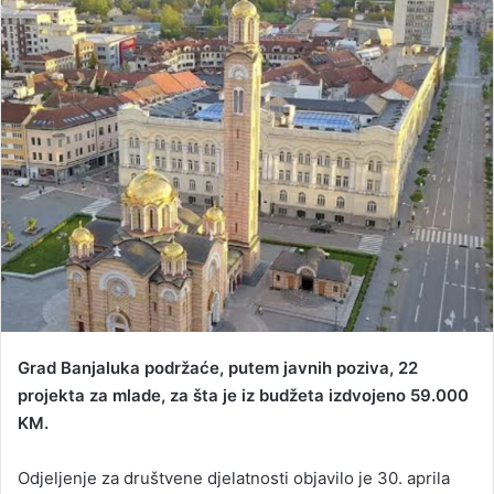
d
a
n
e
m
a
i
l
Grad Banjaluka podržaće, putem javnih poziva, 22
projekta za mlade, za šta je iz budžeta izdvojeno 59.000
KM.
Odjeljenje za društvene djelatnosti objavilo je 30. aprila