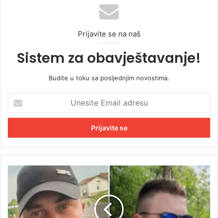
Prijavite se na naš
Sistem za obavještavanje!
Budite u toku sa posljednjim novostima.
U
n
e
s
i
t
e
E
V
m
e
a
l
i
i
l
k