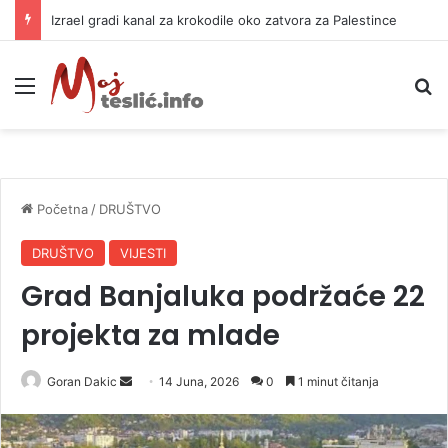
Izrael gradi kanal za krokodile oko zatvora za Palestince
Meni
P
Početna
/
DRUŠTVO
DRUŠTVO
VIJESTI
Grad Banjaluka podržaće 22
projekta za mlade
Goran Dakic
S
14 Juna, 2026
0
1 minut čitanja
e
n