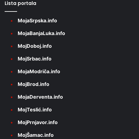
Lista portala
MojaSrpska.info
MojaBanjaLuka.info
MojDoboj.info
MojSrbac.info
MojaModriča.info
MojBrod.info
MojaDerventa.info
MojTeslić.info
MojPrnjavor.info
MojŠamac.info