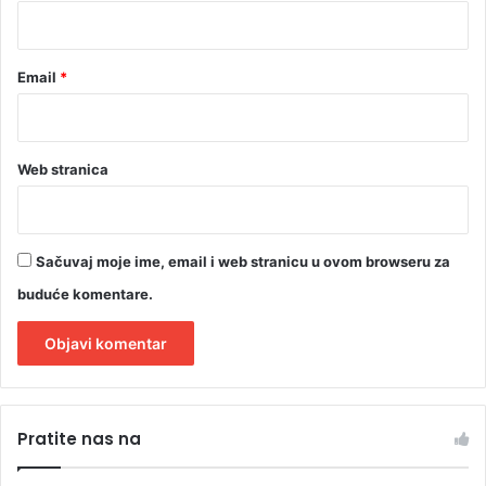
*
Email
*
Web stranica
Sačuvaj moje ime, email i web stranicu u ovom browseru za
buduće komentare.
A
l
Pratite nas na
t
e