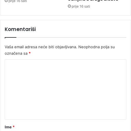
prije 16 sati
ć
i
prije 16 sati
e
c
m
e
n
Komentariši
t
a
r
Vaša email adresa neće biti objavljivana.
Neophodna polja su
označena sa
*
K
o
m
e
n
t
a
r
Ime
*