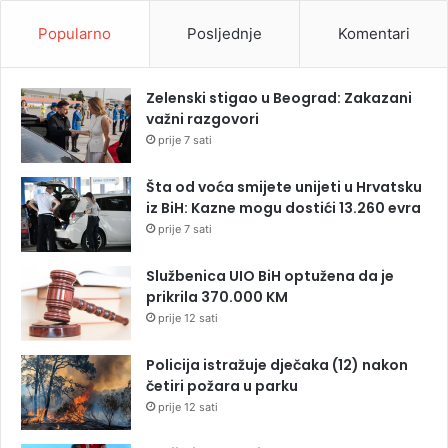
Popularno
Posljednje
Komentari
Zelenski stigao u Beograd: Zakazani
važni razgovori
prije 7 sati
Šta od voća smijete unijeti u Hrvatsku
iz BiH: Kazne mogu dostići 13.260 evra
prije 7 sati
Službenica UIO BiH optužena da je
prikrila 370.000 KM
prije 12 sati
Policija istražuje dječaka (12) nakon
četiri požara u parku
prije 12 sati