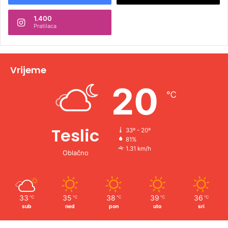
n
1.400
a
Pratilaca
t
i
v
Vrijeme
e
20
℃
:
Teslic
33º - 20º
81%
1.31 km/h
Oblačno
33
35
38
39
36
℃
℃
℃
℃
℃
sub
ned
pon
uto
sri