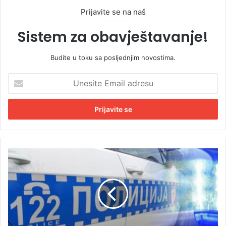
Prijavite se na naš
Sistem za obavještavanje!
Budite u toku sa posljednjim novostima.
U
n
e
s
i
t
e
E
H
m
a
a
p
i
š
l
e
a
n
d
j