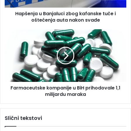
r
a
e
u
s
Hapšenja u Banjaluci zbog kafanske tuče i
B
u
oštećenja auta nakon svađe
a
n
j
F
a
a
l
r
u
m
c
a
i
c
z
e
b
u
o
t
g
Farmaceutske kompanije u BiH prihodovale 1,1
s
k
milijardu maraka
k
a
e
f
k
a
o
Slični tekstovi
n
m
s
p
k
a