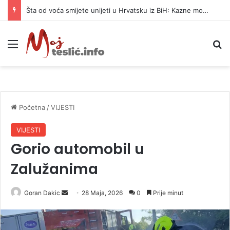
Šta od voća smijete unijeti u Hrvatsku iz BiH: Kazne mogu dostići 13.260 evra
Meni
P
Početna
/
VIJESTI
VIJESTI
Gorio automobil u
Zalužanima
Goran Dakic
S
28 Maja, 2026
0
Prije minut
e
n
d