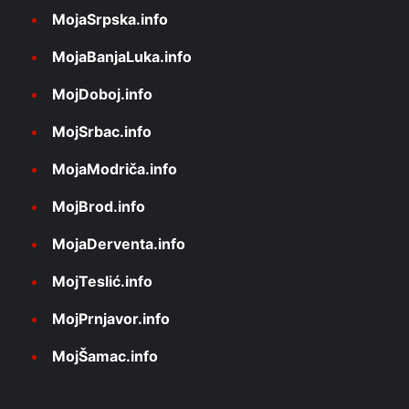
MojaSrpska.info
MojaBanjaLuka.info
MojDoboj.info
MojSrbac.info
MojaModriča.info
MojBrod.info
MojaDerventa.info
MojTeslić.info
MojPrnjavor.info
MojŠamac.info