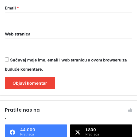
Email
*
Web stranica
Sačuvaj moje ime, email i web stranicu u ovom browseru za
buduće komentare.
A
l
Pratite nas na
t
e
44.000
1.800
r
Pratilaca
Pratilaca