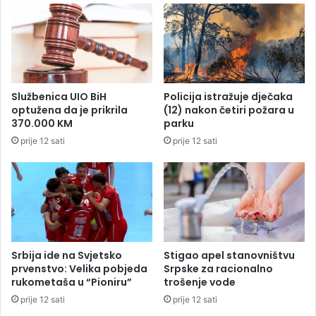
e
n
t
i
u
j
č
e
e
u
i
B
Službenica UIO BiH
Policija istražuje dječaka
o
i
optužena da je prikrila
(12) nakon četiri požara u
š
H
370.000 KM
parku
t
p
prije 12 sati
prije 12 sati
e
r
ć
i
e
h
n
o
j
d
a
o
a
v
u
a
Srbija ide na Svjetsko
Stigao apel stanovništvu
t
l
prvenstvo: Velika pobjeda
Srpske za racionalno
a
e
rukometaša u “Pioniru”
trošenje vode
n
1
prije 12 sati
prije 12 sati
a
,