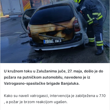
a
n
e
m
a
i
l
U kružnom toku u Zalužanima juče, 27. maja, došlo je do
požara na putničkom automobilu, navedeno je iz
Vatrogasno-spasilačke brigade Banjaluka.
Kako su naveli vatrogasci, intervencija je zabilježena u 7.10
, a požar je brzom reakcijom ugašen.