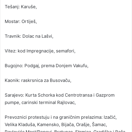
Tešanj: Karuše,
Mostar: Ortiješ,
Travnik: Dolac na Lašvi,
Vitez: kod Impregnacije, semafori,
Bugojno: Podgaj, prema Donjem Vakufu,
Kaonik: raskrsnica za Busovaču,
Sarajevo: Kurta Schorka kod Centrotransa i Gazprom
pumpe, carinski terminal Rajlovac,
Prevoznici protestuju i na graničnim prelazima: Izačić,
Velika Kladuša, Kamensko, Bijača, Orašje, Šamac,
Pavlovića Most/Popovi, Bratunac, Strmica, Gradiška i Rača