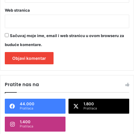
Web stranica
Sačuvaj moje ime, email i web stranicu u ovom browseru za
buduće komentare.
A
l
Pratite nas na
t
e
44.000
1.800
r
Pratilaca
Pratilaca
n
1.400
a
Pratilaca
t