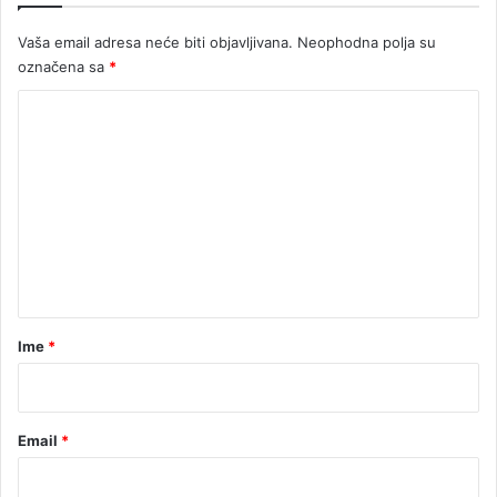
S
r
Vaša email adresa neće biti objavljivana.
Neophodna polja su
p
označena sa
*
s
k
K
e
o
m
e
n
t
a
r
Ime
*
*
Email
*