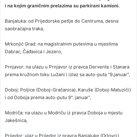
i na kojim graničnim prelazima su parkirani kamioni.
Banjaluka: od Prijedorske petlje do Centruma, desna
saobraćajna traka,
Mrkonjić Grad: na magistralnim putevima u mjestima
Dabrac, Čađavica i Jezero,
Prnjavor: na ulazu u Prnjavor iz pravca Dervente i Stanara
prema kružnom toku Lužani i izlaz sa auto-puta "9.januar",
Doboj: Poljice (Doboj-Gračanica), Karuše (Doboj-Matuzići)
i od Doboja prema auto-putu 9". januar",
Modriča: na ulazu u Modriču iz pravca Doboja u mjestu
Jakešnica,
Prijedor: ulaz u Prijedor iz pravca Banjaluke (Orlovci),