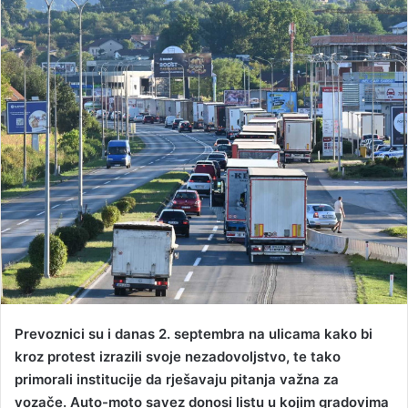
n
d
a
n
e
m
a
i
l
Prevoznici su i danas 2. septembra na ulicama kako bi
kroz protest izrazili svoje nezadovoljstvo, te tako
primorali institucije da rješavaju pitanja važna za
vozače. Auto-moto savez donosi listu u kojim gradovima