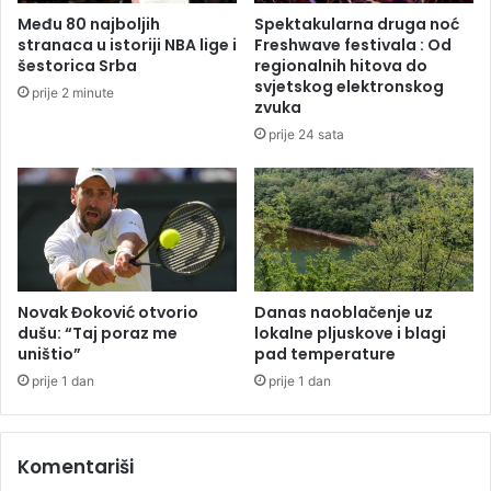
i
Među 80 najboljih
Spektakularna druga noć
r
stranaca u istoriji NBA lige i
Freshwave festivala : Od
a
šestorica Srba
regionalnih hitova do
n
svjetskog elektronskog
prije 2 minute
o
zvuka
v
prije 24 sata
u
V
l
a
d
u
R
e
Novak Đoković otvorio
Danas naoblačenje uz
dušu: “Taj poraz me
lokalne pljuskove i blagi
p
uništio”
pad temperature
u
b
prije 1 dan
prije 1 dan
l
i
k
Komentariši
e