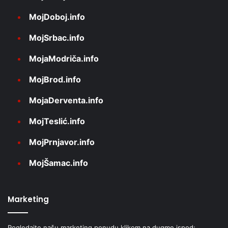
MojDoboj.info
MojSrbac.info
MojaModriča.info
MojBrod.info
MojaDerventa.info
MojTeslić.info
MojPrnjavor.info
MojŠamac.info
Marketing
Pogledajte našu marketing ponudu klikom na dugme ispod: