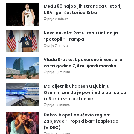
Među 80 najboljih stranaca u istoriji
NBA lige i šestorica Srba
prije 2 minute
Nove ankete: Rat u Iranu i inflacija
“potopili” Trampa
prije 7 minuta
Vlada Srpske: Ugovorene investicije
za tri godine 7,4 milijardi maraka
prije 10 minuta
Maloljetnik uhapšen u Ljubinju:
Osumnjičen da je povrijedio policajca
i oštetio vrata stanice
prije 17 minuta
Đoković opet oduševio region:
Zapjevao “Tropski bar” i zaplesao
(VIDEO)
prije 21 minuta