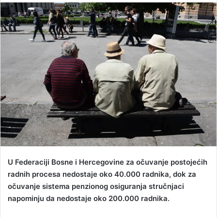
n
d
a
n
e
m
a
i
l
U Federaciji Bosne i Hercegovine za očuvanje postojećih
radnih procesa nedostaje oko 40.000 radnika, dok za
očuvanje sistema penzionog osiguranja stručnjaci
napominju da nedostaje oko 200.000 radnika.