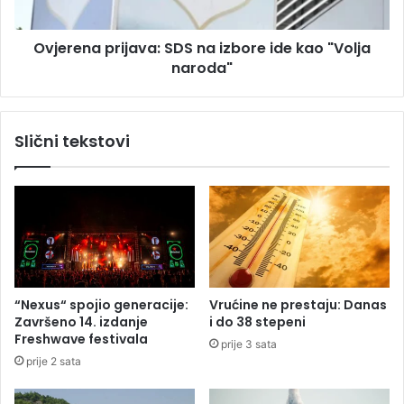
o
a
v
p
a
Ovjerena prijava: SDS na izbore ide kao "Volja
r
r
naroda"
i
j
j
e
a
š
v
Slični tekstovi
e
a
n
:
j
S
a
D
:
S
V
n
i
a
š
i
e
z
“Nexus“ spojio generacije:
Vrućine ne prestaju: Danas
o
b
Završeno 14. izdanje
i do 38 stepeni
d
o
Freshwave festivala
prije 3 sata
9
r
prije 2 sata
.
e
0
i