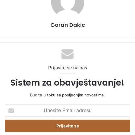
Goran Dakic
Prijavite se na naš
Sistem za obavještavanje!
Budite u toku sa posljednjim novostima.
U
n
e
s
i