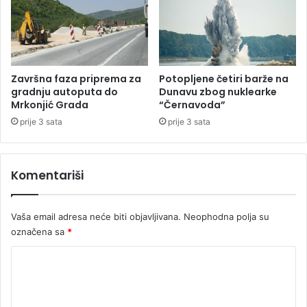
0
d
0
e
o
k
b
a
j
o
e
"
Završna faza priprema za
Potopljene četiri barže na
k
V
gradnju autoputa do
Dunavu zbog nuklearke
a
o
Mrkonjić Grada
“Černavoda”
t
l
prije 3 sata
prije 3 sata
a
j
l
a
e
n
Komentariši
g
a
a
r
l
o
Vaša email adresa neće biti objavljivana.
Neophodna polja su
i
d
z
označena sa
*
a
o
"
K
v
a
o
n
m
o