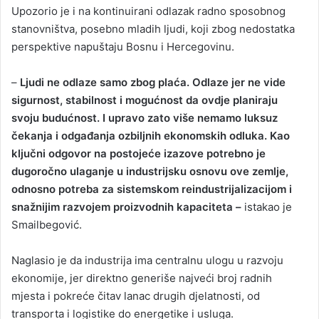
Upozorio je i na kontinuirani odlazak radno sposobnog
stanovništva, posebno mladih ljudi, koji zbog nedostatka
perspektive napuštaju Bosnu i Hercegovinu.
–
Ljudi ne odlaze samo zbog plaća. Odlaze jer ne vide
sigurnost, stabilnost i mogućnost da ovdje planiraju
svoju budućnost. I upravo zato više nemamo luksuz
čekanja i odgađanja ozbiljnih ekonomskih odluka. Kao
ključni odgovor na postojeće izazove potrebno je
dugoročno ulaganje u industrijsku osnovu ove zemlje,
odnosno potreba za sistemskom reindustrijalizacijom i
snažnijim razvojem proizvodnih kapaciteta –
istakao je
Smailbegović.
Naglasio je da industrija ima centralnu ulogu u razvoju
ekonomije, jer direktno generiše najveći broj radnih
mjesta i pokreće čitav lanac drugih djelatnosti, od
transporta i logistike do energetike i usluga.