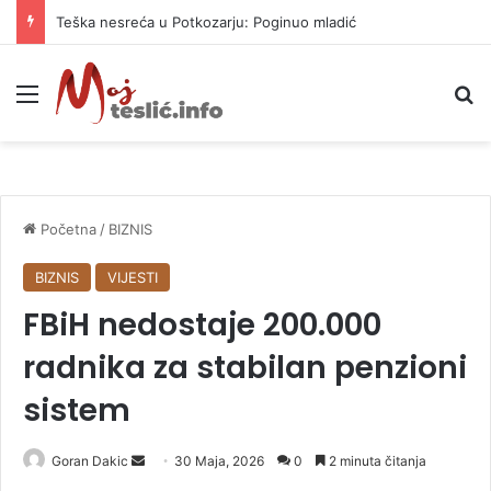
Teška nesreća u Potkozarju: Poginuo mladić
Meni
P
Početna
/
BIZNIS
BIZNIS
VIJESTI
FBiH nedostaje 200.000
radnika za stabilan penzioni
sistem
Goran Dakic
S
30 Maja, 2026
0
2 minuta čitanja
e