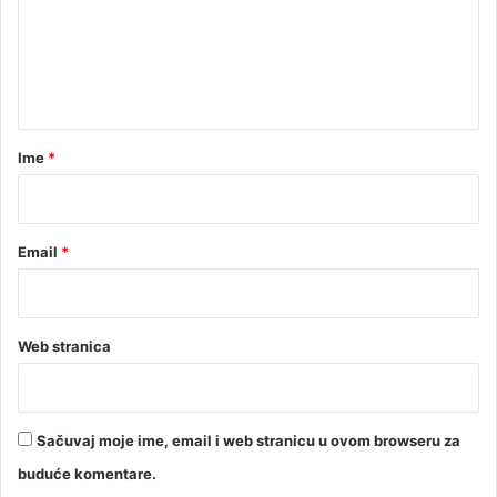
b
e
e
n
s
t
p
l
a
a
r
t
Ime
*
n
*
o
Email
*
Web stranica
Sačuvaj moje ime, email i web stranicu u ovom browseru za
buduće komentare.