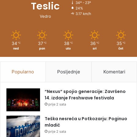
Teslic
34º - 23º
24%
3.17 km/h
Vedro
34
37
38
36
35
℃
℃
℃
℃
℃
ned
pon
uto
sri
čet
Popularno
Posljednje
Komentari
“Nexus“ spojio generacije: Završeno
14. izdanje Freshwave festivala
prije 2 sata
Teška nesreća u Potkozarju: Poginuo
mladić
prije 2 sata