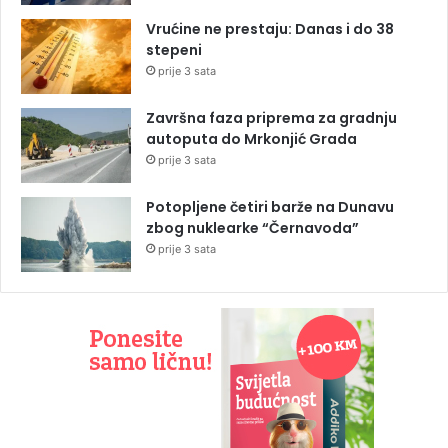
Vrućine ne prestaju: Danas i do 38
stepeni
prije 3 sata
Završna faza priprema za gradnju
autoputa do Mrkonjić Grada
prije 3 sata
Potopljene četiri barže na Dunavu
zbog nuklearke “Černavoda”
prije 3 sata